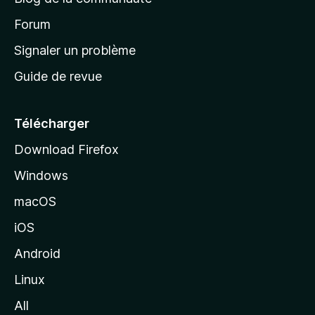
d
’
Forum
a
Signaler un problème
c
Guide de revue
c
u
e
Télécharger
i
Download Firefox
l
Windows
d
e
macOS
M
iOS
o
z
Android
i
Linux
l
All
l