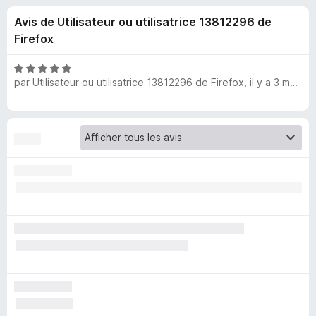
u
5
g
Avis de Utilisateur ou utilisatrice 13812296 de
a
e
Firefox
t
e
s
N
u
par
Utilisateur ou utilisatrice 13812296 de Firefox
,
il y a 3 mois
o
r
t
p
é
F
5
i
o
s
r
u
e
u
r
f
5
o
r
x
S
e
a