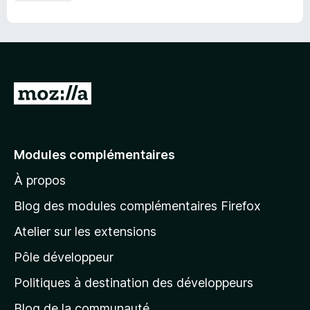
A
l
l
e
Modules complémentaires
r
À propos
à
l
Blog des modules complémentaires Firefox
a
Atelier sur les extensions
p
Pôle développeur
a
g
Politiques à destination des développeurs
e
Blog de la communauté