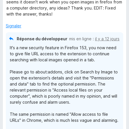
5
t
seems it doesn't work when you open images in firefox from
é
a computer directory, any ideas? Thank you. EDIT: Fixed
r
5
with the answer, thanks!
s
c
u
Signaler
r
h
5
Réponse du développeur
mis en ligne :
il y a 12 jours
It's a new security feature in Firefox 153, you now need
b
to give file URL access to the extension to continue
searching with local images opened in a tab.
y
Please go to about:addons, click on Search by Image to
I
open the extension's details and visit the "Permissions
and data" tab to find the optional permission. The
relevant permission is "Access local files on your
m
computer", which is poorly named in my opinion, and will
surely confuse and alarm users.
a
The same permission is named "Allow access to file
g
URLs" in Chrome, which is much less vague and alarming.