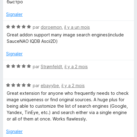
5
r
быстро
s
5
u
Signaler
r
5
N
par
doroemon
,
il y a un mois
o
Great addon support many image search engines(include
t
SauceNAO IQDB Ascii2D)
é
5
Signaler
s
u
N
par
Strømfeldt
,
il y a 2 mois
r
o
5
t
N
é
par
ebayybe
,
il y a 2 mois
o
5
Great extension for anyone who frequently needs to check
t
s
image uniqueness or find original sources. A huge plus for
é
u
being able to customize the list of search engines (Google,
5
r
Yandex, TinEye, etc.) and search either via a single engine
s
5
or all of them at once. Works flawlessly.
u
r
Signaler
5