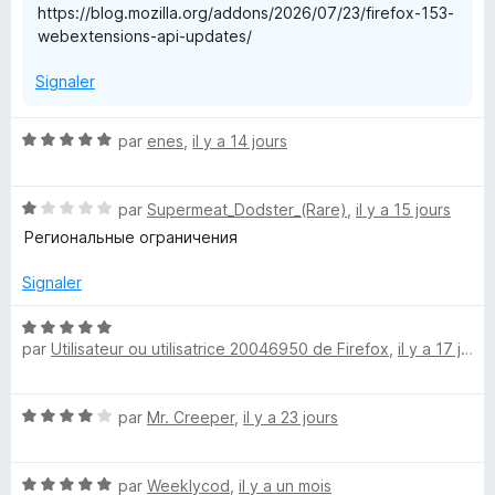
https://blog.mozilla.org/addons/2026/07/23/firefox-153-
e
webextensions-api-updates/
Signaler
N
par
enes
,
il y a 14 jours
o
t
N
é
par
Supermeat_Dodster_(Rare)
,
il y a 15 jours
o
5
Региональные ограничения
t
s
é
u
Signaler
1
r
s
5
N
u
par
Utilisateur ou utilisatrice 20046950 de Firefox
,
il y a 17 jours
o
r
t
5
é
N
par
Mr. Creeper
,
il y a 23 jours
5
o
s
t
u
N
é
par
Weeklycod
,
il y a un mois
r