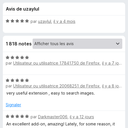
u
5
g
Avis de uzaylul
a
e
t
N
par
uzaylul
,
il y a 4 mois
e
s
o
u
t
é
r
p
1 818 notes
5
F
s
i
o
u
N
r
r
par
Utilisateur ou utilisatrice 17841750 de Firefox
,
il y a 7 jours
o
e
u
5
t
f
é
o
N
5
r
par
Utilisateur ou utilisatrice 20068251 de Firefox
,
il y a 8 jours
o
x
s
t
very useful extension , easy to search images.
u
S
é
r
5
Signaler
5
e
s
u
N
par
Darkmaster006
,
il y a 12 jours
r
o
a
An excellent add-on, amazing! Lately, for some reason, it