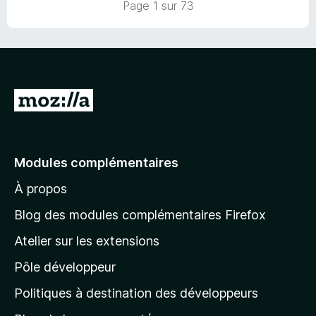
Page 1 sur 73
r
5
A
l
l
e
Modules complémentaires
r
À propos
à
l
Blog des modules complémentaires Firefox
a
Atelier sur les extensions
p
Pôle développeur
a
g
Politiques à destination des développeurs
e