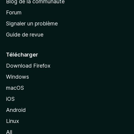
Blog de la communauté
d
’
Forum
a
Signaler un problème
c
Guide de revue
c
u
e
Télécharger
i
Download Firefox
l
Windows
d
e
macOS
M
iOS
o
z
Android
i
Linux
l
All
l