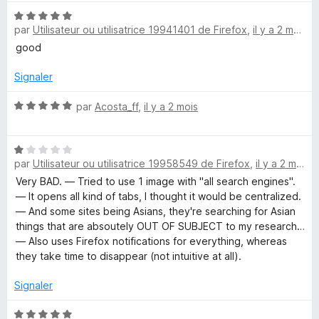
N
par
Utilisateur ou utilisatrice 19941401 de Firefox
,
il y a 2 mois
o
t
good
é
5
Signaler
s
u
N
par
Acosta_ff
,
il y a 2 mois
r
o
5
t
N
é
par
Utilisateur ou utilisatrice 19958549 de Firefox
,
il y a 2 mois
o
5
t
s
Very BAD. — Tried to use 1 image with "all search engines".
é
u
— It opens all kind of tabs, I thought it would be centralized.
1
r
— And some sites being Asians, they're searching for Asian
s
5
things that are absoutely OUT OF SUBJECT to my research…
u
— Also uses Firefox notifications for everything, whereas
r
they take time to disappear (not intuitive at all).
5
Signaler
N