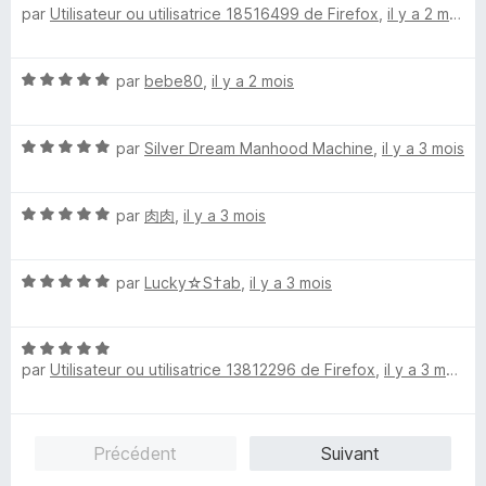
par
Utilisateur ou utilisatrice 18516499 de Firefox
,
il y a 2 mois
o
t
é
N
par
bebe80
,
il y a 2 mois
5
o
s
t
u
N
é
par
Silver Dream Manhood Machine
,
il y a 3 mois
r
o
5
5
t
s
N
é
par
肉肉
,
il y a 3 mois
u
o
5
r
t
s
5
N
é
par
Lucky☆S†ab
,
il y a 3 mois
u
o
5
r
t
s
5
N
é
u
par
Utilisateur ou utilisatrice 13812296 de Firefox
,
il y a 3 mois
o
5
r
t
s
5
é
u
5
r
Précédent
Suivant
s
5
u