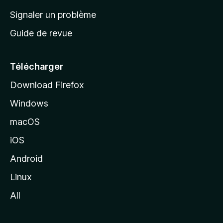
a
Signaler un problème
c
Guide de revue
c
u
e
Télécharger
i
Download Firefox
l
Windows
d
e
macOS
M
iOS
o
z
Android
i
Linux
l
All
l
a