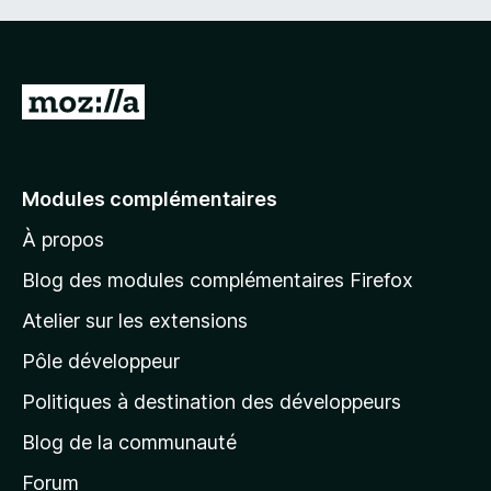
A
l
l
e
Modules complémentaires
r
À propos
à
l
Blog des modules complémentaires Firefox
a
Atelier sur les extensions
p
Pôle développeur
a
g
Politiques à destination des développeurs
e
Blog de la communauté
d
’
Forum