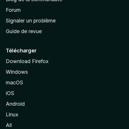
d
’
Forum
a
Signaler un problème
c
Guide de revue
c
u
e
Télécharger
i
Download Firefox
l
Windows
d
e
macOS
M
iOS
o
z
Android
i
Linux
l
All
l