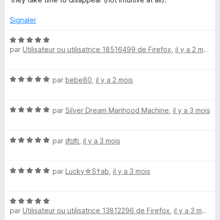
5
Signaler
N
par
Utilisateur ou utilisatrice 18516499 de Firefox
,
il y a 2 mois
o
t
é
N
par
bebe80
,
il y a 2 mois
5
o
s
t
u
N
é
par
Silver Dream Manhood Machine
,
il y a 3 mois
r
o
5
5
t
s
N
é
par
肉肉
,
il y a 3 mois
u
o
5
r
t
s
5
N
é
par
Lucky☆S†ab
,
il y a 3 mois
u
o
5
r
t
s
5
N
é
u
par
Utilisateur ou utilisatrice 13812296 de Firefox
,
il y a 3 mois
o
5
r