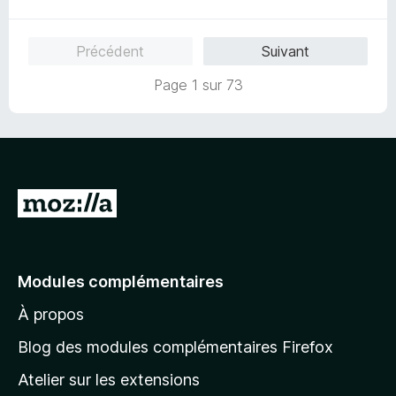
t
s
5
é
u
5
r
Précédent
Suivant
s
5
u
Page 1 sur 73
r
5
A
l
l
e
Modules complémentaires
r
À propos
à
l
Blog des modules complémentaires Firefox
a
Atelier sur les extensions
p