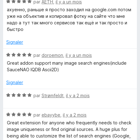
N
é
par
AETH
,
il y a un mois
u
o
5
r
ахуенно, раньше я просто заходил на google.com потом
t
s
5
уже на объектив и копировал фотку на сайте что мне
é
u
надо а тут так много сервисов так ещё и так просто и
5
r
быстро
s
5
u
Signaler
r
5
N
par
doroemon
,
il y a un mois
o
Great addon support many image search engines(include
t
SauceNAO IQDB Ascii2D)
é
5
Signaler
s
u
N
par
Strømfeldt
,
il y a 2 mois
r
o
5
t
N
é
par
ebayybe
,
il y a 2 mois
o
5
Great extension for anyone who frequently needs to check
t
s
image uniqueness or find original sources. A huge plus for
é
u
being able to customize the list of search engines (Google,