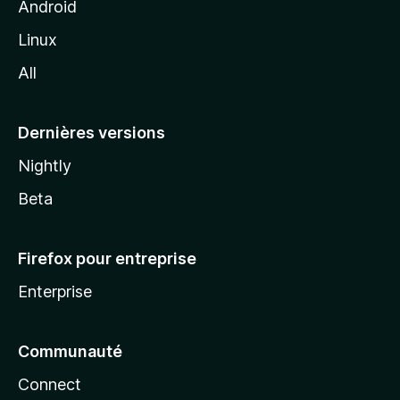
z
Android
i
Linux
l
All
l
a
Dernières versions
Nightly
Beta
Firefox pour entreprise
Enterprise
Communauté
Connect