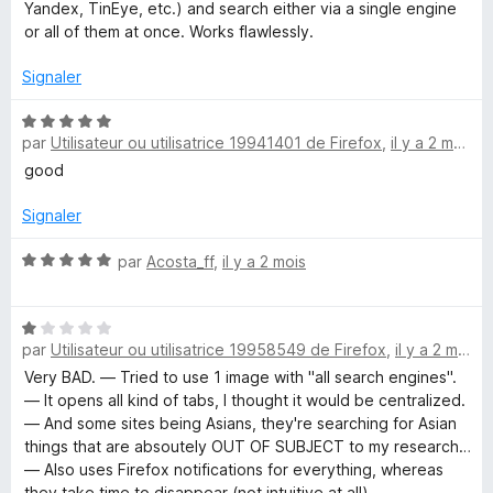
5
r
Yandex, TinEye, etc.) and search either via a single engine
s
5
or all of them at once. Works flawlessly.
u
r
Signaler
5
N
par
Utilisateur ou utilisatrice 19941401 de Firefox
,
il y a 2 mois
o
t
good
é
5
Signaler
s
u
N
par
Acosta_ff
,
il y a 2 mois
r
o
5
t
N
é
par
Utilisateur ou utilisatrice 19958549 de Firefox
,
il y a 2 mois
o
5
t
s
Very BAD. — Tried to use 1 image with "all search engines".
é
u
— It opens all kind of tabs, I thought it would be centralized.
1
r
— And some sites being Asians, they're searching for Asian
s
5
things that are absoutely OUT OF SUBJECT to my research…
u
— Also uses Firefox notifications for everything, whereas
r
they take time to disappear (not intuitive at all).