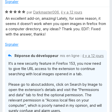
5
Signaler
5
s
r
u
N
par
Darkmaster006
,
il y a 12 jours
r
o
An excellent add-on, amazing! Lately, for some reason, it
c
5
t
seems it doesn't work when you open images in firefox from
é
a computer directory, any ideas? Thank you. EDIT: Fixed
h
5
with the answer, thanks!
s
u
b
Signaler
r
5
y
Réponse du développeur
mis en ligne :
il y a 12 jours
It's a new security feature in Firefox 153, you now need
I
to give file URL access to the extension to continue
searching with local images opened in a tab.
m
Please go to about:addons, click on Search by Image to
open the extension's details and visit the "Permissions
a
and data" tab to find the optional permission. The
relevant permission is "Access local files on your
g
computer", which is poorly named in my opinion, and will
surely confuse and alarm users.