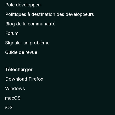
Pôle développeur
a
g
Politiques à destination des développeurs
e
Blog de la communauté
d
’
Forum
a
Signaler un problème
c
Guide de revue
c
u
e
Télécharger
i
Download Firefox
l
Windows
d
e
macOS
M
iOS
o