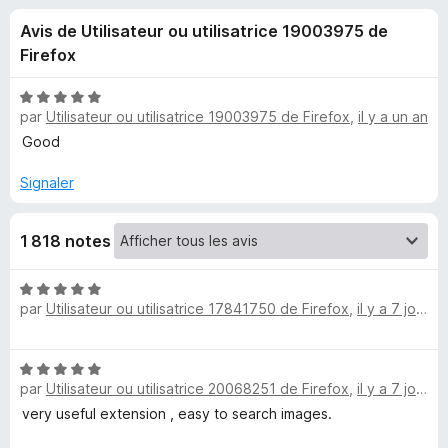
u
5
g
Avis de Utilisateur ou utilisatrice 19003975 de
a
e
Firefox
t
e
s
N
u
par
Utilisateur ou utilisatrice 19003975 de Firefox
,
il y a un an
o
r
t
Good
p
é
F
5
Signaler
i
o
s
r
u
e
u
1 818 notes
r
f
5
o
r
N
x
par
Utilisateur ou utilisatrice 17841750 de Firefox
,
il y a 7 jours
o
t
S
é
N
5
e
par
Utilisateur ou utilisatrice 20068251 de Firefox
,
il y a 7 jours
o
s
t
very useful extension , easy to search images.
u
a
é
r