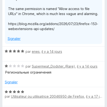
e
The same permission is named "Allow access to file
URLs" in Chrome, which is much less vague and alarming.
https://blog.mozilla.org/addons/2026/07/23/firefox-153-
webextensions-api-updates/
Signaler
N
par
enes
,
il y a 14 jours
o
t
N
é
par
Supermeat_Dodster_(Rare)
,
il y a 14 jours
o
5
Региональные ограничения
t
s
é
u
Signaler
1
r
s
5
N
u
par
Utilisateur ou utilisatrice 20046950 de Firefox
,
il y a 17 jours
o
r
t
5
é