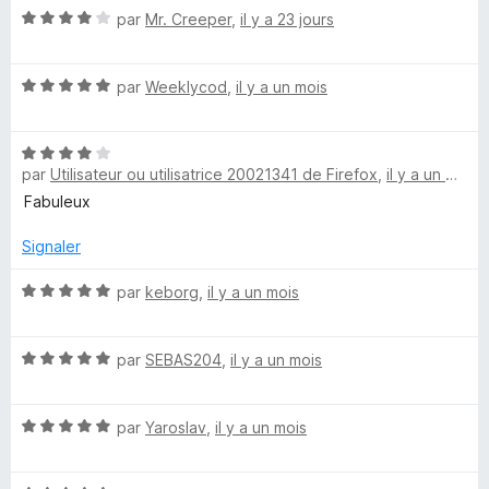
N
par
Mr. Creeper
,
il y a 23 jours
5
o
s
t
u
N
é
par
Weeklycod
,
il y a un mois
r
o
4
5
t
s
N
é
u
par
Utilisateur ou utilisatrice 20021341 de Firefox
,
il y a un mois
o
5
r
t
s
5
Fabuleux
é
u
4
r
Signaler
s
5
u
N
par
keborg
,
il y a un mois
r
o
5
t
N
é
par
SEBAS204
,
il y a un mois
o
5
t
s
N
é
par
Yaroslav
,
il y a un mois
u
o
5
r
t
s
5