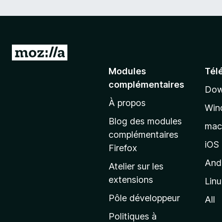
A
l
Modules
Tél
l
complémentaires
Dow
e
À propos
r
Win
à
Blog des modules
ma
l
complémentaires
a
iOS
Firefox
p
And
Atelier sur les
a
extensions
Lin
g
e
Pôle développeur
All
d
Politiques à