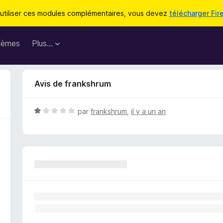
utiliser ces modules complémentaires, vous devez
télécharger Fir
hèmes
Plus…
Avis de frankshrum
N
par
frankshrum
,
il y a un an
o
t
é
1
s
u
r
5