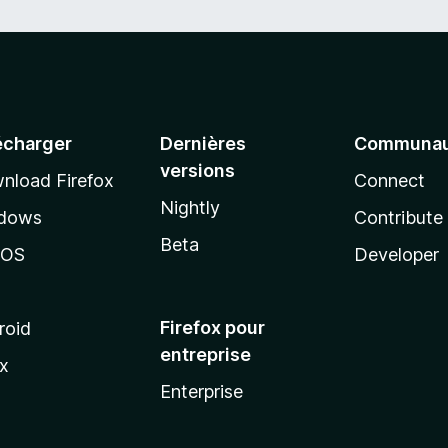
écharger
Dernières
Communau
versions
nload Firefox
Connect
Nightly
dows
Contribute
Beta
cOS
Developer
Firefox pour
roid
entreprise
ux
Enterprise