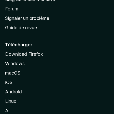
d
’
Forum
a
Signaler un problème
c
Guide de revue
c
u
e
Télécharger
i
Download Firefox
l
Windows
d
e
macOS
M
iOS
o
z
Android
i
Linux
l
All
l