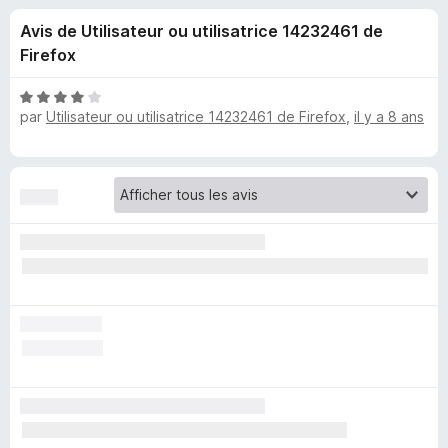
u
5
g
Avis de Utilisateur ou utilisatrice 14232461 de
a
e
Firefox
t
e
s
N
u
par
Utilisateur ou utilisatrice 14232461 de Firefox
,
il y a 8 ans
o
r
t
p
é
F
4
i
o
s
r
u
e
u
r
f
5
o
r
x
S
e
a