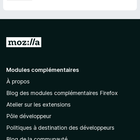
A
l
l
e
Modules complémentaires
r
À propos
à
l
Blog des modules complémentaires Firefox
a
Atelier sur les extensions
p
Pôle développeur
a
g
Politiques à destination des développeurs
e
Blog de la communauté