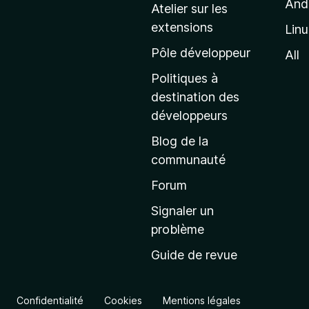
And
Atelier sur les
a
extensions
Lin
g
e
Pôle développeur
All
d
Politiques à
’
destination des
a
développeurs
c
Blog de la
c
communauté
u
e
Forum
i
Signaler un
l
problème
d
Guide de revue
e
M
o
Confidentialité
Cookies
Mentions légales