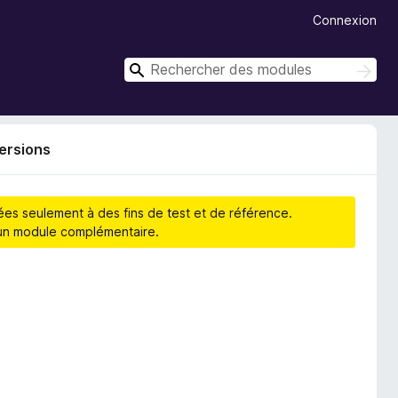
Connexion
R
R
e
e
c
c
h
h
e
versions
r
e
c
r
h
c
e
hées seulement à des fins de test et de référence.
r
h
d’un module complémentaire.
e
r