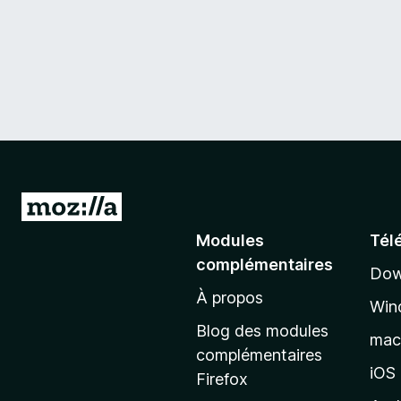
i
o
n
s
A
l
Modules
Tél
l
complémentaires
Dow
e
À propos
r
Win
à
Blog des modules
ma
l
complémentaires
a
iOS
Firefox
p