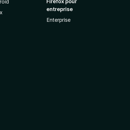
Firefox pour
roid
entreprise
ux
Enterprise