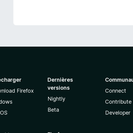
écharger
Dernières
Communau
versions
nload Firefox
Connect
Nightly
dows
Contribute
Beta
cOS
Developer