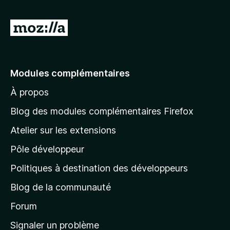
A
l
l
e
Modules complémentaires
r
À propos
à
l
Blog des modules complémentaires Firefox
a
Atelier sur les extensions
p
Pôle développeur
a
g
Politiques à destination des développeurs
e
Blog de la communauté
d
’
Forum
a
Signaler un problème