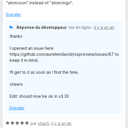
é
u
"atom:icon" instead of "atom:logo".
5
r
s
5
Signaler
u
r
Réponse du développeur
mis en ligne :
il y a un an
5
thanks
I opened an issue here
https://github.com/aureliendavid/rsspreview/issues/87 to
keep it in mind.
I'll get to it as soon as I find the time.
cheers
Edit: should now be ok in v3.33
Signaler
N
par
stop5
,
il y a un an