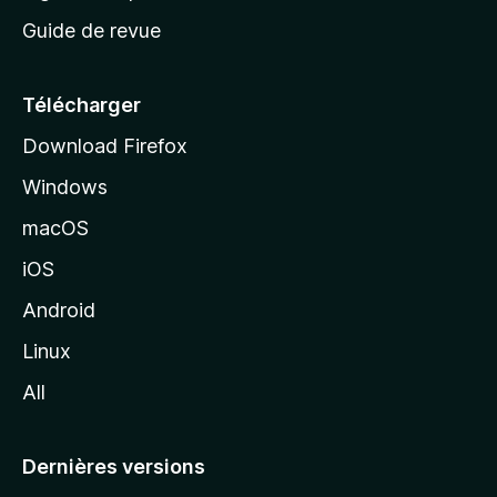
c
Guide de revue
c
u
e
Télécharger
i
Download Firefox
l
Windows
d
e
macOS
M
iOS
o
z
Android
i
Linux
l
All
l
a
Dernières versions