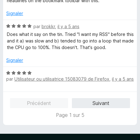
r
headlines on the bookmark toolbar with this.
s
5
u
Signaler
r
5
N
par
brokkr
,
il y a 5 ans
o
Does what it say on the tin. Tried "I want my RSS" before this
t
and it a) was slow and b) tended to go into a loop that made
é
the CPU go to 100%. This doesn't. That's good.
5
s
Signaler
u
r
N
5
par
Utilisateur ou utilisatrice 15083079 de Firefox
,
il y a 5 ans
o
t
é
5
Précédent
Suivant
s
u
Page 1 sur 5
r
5