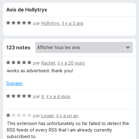
u
5
g
Avis de Hollytryx
a
e
t
N
par
Hollytryx
,
il y a 3 ans
e
s
o
u
t
é
r
p
123 notes
5
F
s
i
o
u
N
par
Rachel
,
il y a 20 jours
r
r
o
works as advertised. thank you!
e
u
5
t
f
é
Signaler
o
5
r
x
s
N
par
tr
,
il y a 4 mois
u
o
R
r
t
5
N
é
par
Logan
,
il y a un an
S
o
5
This extension has unfortunately so far failed to detect the
t
s
RSS feeds of every RSS that I am already currently
S
é
u
subscribed to.