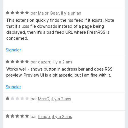
o
t
N
é
par
Major Gear
,
il y a un an
o
5
This extension quickly finds the rss feed if it exists. Note
t
s
that if a .css file downoads instead of a page being
é
u
displayed, then it's a bad feed URL where FreshRSS is
5
r
concerned.
s
5
u
Signaler
r
5
N
par
qazerr
,
il y a 2 ans
o
Works well - shows button in address bar and does RSS
t
preview. Preview UI is a bit ascetic, but I am fine with it.
é
5
Signaler
s
u
N
par
MissC
,
il y a 2 ans
r
o
5
t
N
é
par
thiago
,
il y a 2 ans
o
1