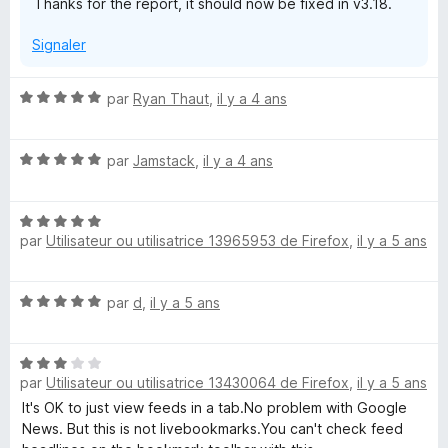
Thanks for the report, it should now be fixed in v3.18.
Signaler
N
par
Ryan Thaut
,
il y a 4 ans
o
t
N
é
par
Jamstack
,
il y a 4 ans
o
5
t
s
N
é
u
par
Utilisateur ou utilisatrice 13965953 de Firefox
,
il y a 5 ans
o
5
r
t
s
5
é
u
N
par
d
,
il y a 5 ans
5
r
o
s
5
t
u
N
é
r
par
Utilisateur ou utilisatrice 13430064 de Firefox
,
il y a 5 ans
o
5
5
t
s
It's OK to just view feeds in a tab.No problem with Google
é
u
News. But this is not livebookmarks.You can't check feed
3