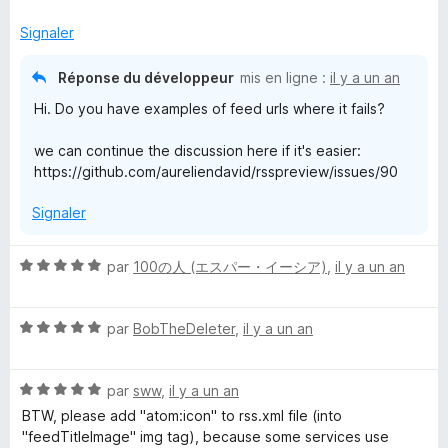
1
r
s
5
P
Signaler
u
r
Réponse du développeur
r
mis en ligne :
il y a un an
5
Hi. Do you have examples of feed urls where it fails?
e
we can continue the discussion here if it's easier:
https://github.com/aureliendavid/rsspreview/issues/90
v
Signaler
i
N
par
100の人 (エスパー・イーシア)
,
il y a un an
e
o
t
w
N
é
par
BobTheDeleter
,
il y a un an
o
5
t
s
N
é
par
sww
,
il y a un an
u
o
5
r
BTW, please add "atom:icon" to rss.xml file (into
t
s
5
"feedTitleImage" img tag), because some services use