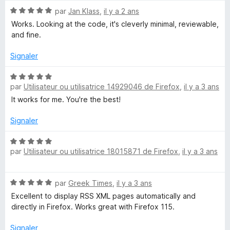
t
s
N
é
par
Jan Klass
,
il y a 2 ans
u
o
5
r
Works. Looking at the code, it's cleverly minimal, reviewable,
t
s
5
and fine.
é
u
5
r
Signaler
s
5
u
N
r
par
Utilisateur ou utilisatrice 14929046 de Firefox
,
il y a 3 ans
o
5
t
It works for me. You're the best!
é
5
Signaler
s
u
N
par
Utilisateur ou utilisatrice 18015871 de Firefox
,
il y a 3 ans
r
o
5
t
é
N
par
Greek Times
,
il y a 3 ans
5
o
s
Excellent to display RSS XML pages automatically and
t
u
directly in Firefox. Works great with Firefox 115.
é
r
5
5
Signaler