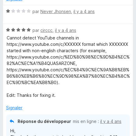
s
u
N
par
Never Jhonsen
,
il y a 4 ans
r
o
5
t
N
é
par
circcc
,
il y a 4 ans
o
1
Cannot detect YouTube channels in
t
s
https://www.youtube.com/c/XXXXXX format which XXXXXXX
é
u
started with non-english characters (for example,
5
r
https://www.youtube.com/c/%ED%80%98%EC%9D%B4%EC%
s
5
82%AC%EC%A1%B4QUASARZONE,
u
https://www.youtube.com/c/%EC%84%9C%EC%9A%B8%EB%
r
B6%80%EB%B6%80%EC%9D%98%EA%B7%80%EC%B4%8C%
5
EC%9D%BC%EA%B8%B0).
Edit: Thanks for fixing it.
Signaler
Réponse du développeur
mis en ligne :
il y a 4 ans
Hi,