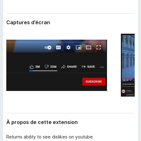
’
g
e
a
x
t
t
Captures d’écran
e
e
n
u
s
r
i
F
o
i
n
r
e
f
o
x
À propos de cette extension
Returns ability to see dislikes on youtube