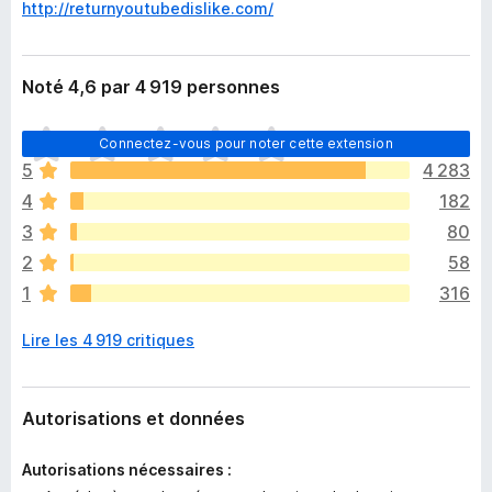
http://returnyoutubedislike.com/
Noté 4,6 par 4 919 personnes
I
Connectez-vous pour noter cette extension
l
5
4 283
n
4
182
’
y
3
80
a
2
58
a
1
316
u
c
Lire les 4 919 critiques
u
n
e
n
Autorisations et données
o
t
Autorisations nécessaires :
e