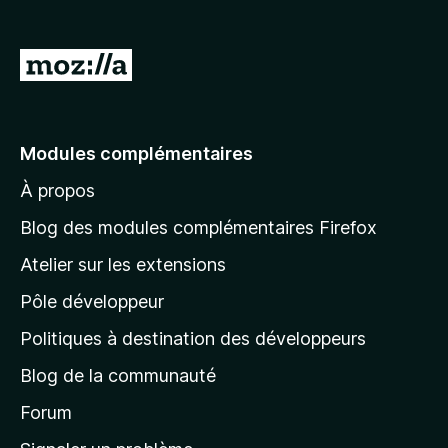
A
l
l
e
Modules complémentaires
r
À propos
à
l
Blog des modules complémentaires Firefox
a
Atelier sur les extensions
p
Pôle développeur
a
g
Politiques à destination des développeurs
e
Blog de la communauté
d
’
Forum
a