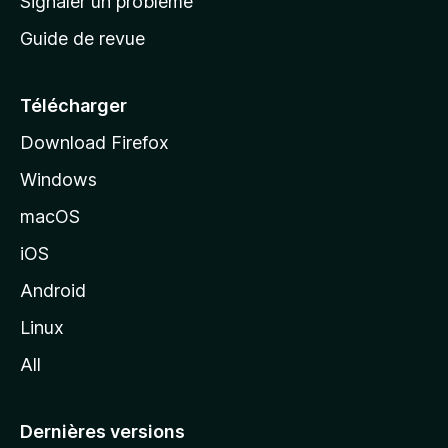
Signaler un problème
c
Guide de revue
c
u
e
Télécharger
i
Download Firefox
l
Windows
d
e
macOS
M
iOS
o
z
Android
i
Linux
l
All
l
a
Dernières versions