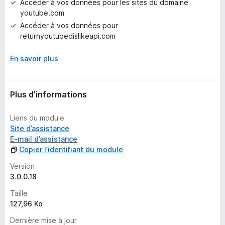
Accéder à vos données pour les sites du domaine
p
youtube.com
o
Accéder à vos données pour
u
returnyoutubedislikeapi.com
r
l
En savoir plus
’
i
n
s
Plus d’informations
t
a
Liens du module
n
Site d’assistance
t
E-mail d’assistance
Copier l’identifiant du module
Version
3.0.0.18
Taille
127,96 Ko
Dernière mise à jour