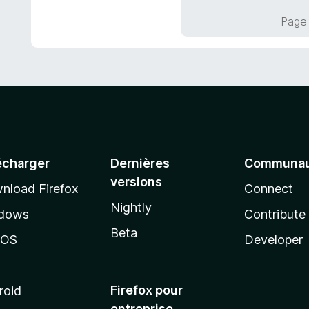
u
Page 
r
5
écharger
Dernières
Communau
versions
nload Firefox
Connect
Nightly
dows
Contribute
Beta
cOS
Developer
Firefox pour
roid
entreprise