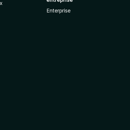
ux
Enterprise