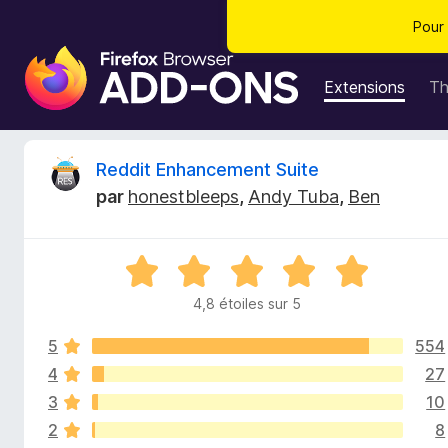
Pour 
M
o
Extensions
T
d
u
l
C
Reddit Enhancement Suite
e
par
honestbleeps
,
Andy Tuba
,
Ben
s
r
p
o
i
N
u
o
r
4,8 étoiles sur 5
t
t
l
é
e
5
554
4
i
n
,
4
27
8
a
3
10
q
s
v
2
8
u
i