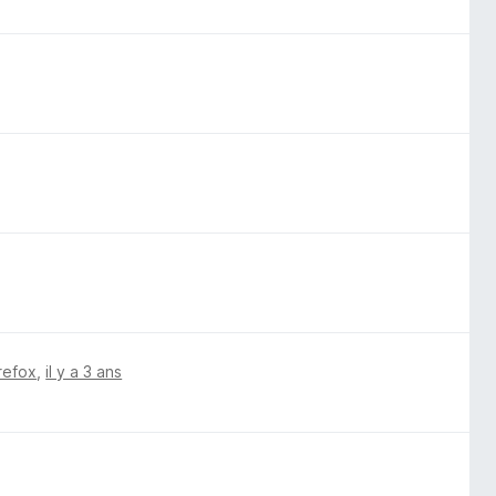
irefox
,
il y a 3 ans