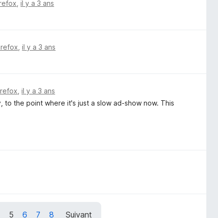
irefox
,
il y a 3 ans
irefox
,
il y a 3 ans
irefox
,
il y a 3 ans
y, to the point where it's just a slow ad-show now. This
5
6
7
8
Suivant