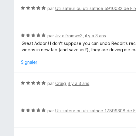
5
5
N
par
Utilisateur ou utilisatrice 5910032 de Fi
s
o
u
t
r
é
5
5
N
par
Jivix fromwc3
,
il y a 3 ans
s
o
Great Addon! I don't suppose you can undo Reddit's rece
u
t
videos in new tab (and save as?), they are driving me cra
r
é
5
5
Signaler
s
u
r
N
par
Craig
,
il y a 3 ans
5
o
t
é
5
N
par
Utilisateur ou utilisatrice 17899308 de F
s
o
u
t
r
é
5
5