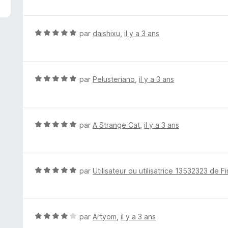
u
t
r
é
5
5
N
par
daishixu
,
il y a 3 ans
s
o
u
t
r
é
5
5
N
par
Pelusteriano
,
il y a 3 ans
s
o
u
t
r
é
5
5
N
par
A Strange Cat
,
il y a 3 ans
s
o
u
t
r
é
5
5
N
par
Utilisateur ou utilisatrice 13532323 de F
s
o
u
t
r
é
5
5
N
par
Artyom
,
il y a 3 ans
s
o