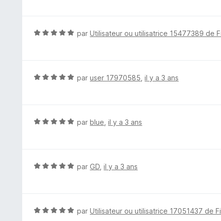
u
t
r
é
5
4
N
par
Utilisateur ou utilisatrice 15477389 de F
s
o
u
t
r
é
5
5
N
par
user 17970585
,
il y a 3 ans
s
o
u
t
r
é
5
5
N
par
blue
,
il y a 3 ans
s
o
u
t
r
é
5
5
N
par
GD
,
il y a 3 ans
s
o
u
t
r
é
5
5
N
par
Utilisateur ou utilisatrice 17051437 de F
s
o