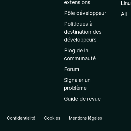
extensions
Lin
g
e
Pôle développeur
All
d
Politiques à
’
destination des
a
développeurs
c
Blog de la
c
communauté
u
e
Forum
i
Signaler un
l
problème
d
Guide de revue
e
M
o
Confidentialité
Cookies
Mentions légales
z