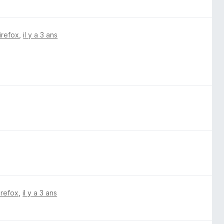
irefox
,
il y a 3 ans
irefox
,
il y a 3 ans