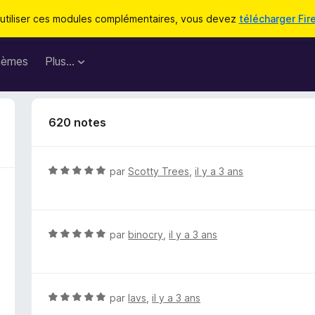
utiliser ces modules complémentaires, vous devez
télécharger Fir
hèmes
Plus…
620 notes
N
par
Scotty Trees
,
il y a 3 ans
o
t
é
5
N
par
binocry
,
il y a 3 ans
s
o
u
t
r
é
5
5
N
par
lavs
,
il y a 3 ans
s
o