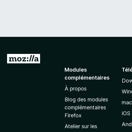
A
l
Modules
Tél
l
complémentaires
Dow
e
À propos
r
Win
à
Blog des modules
ma
l
complémentaires
a
iOS
Firefox
p
And
Atelier sur les
a