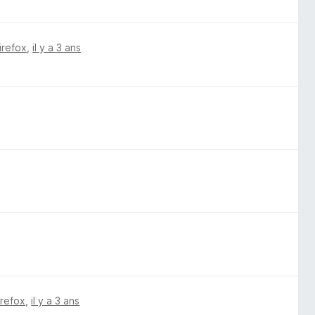
irefox
,
il y a 3 ans
irefox
,
il y a 3 ans