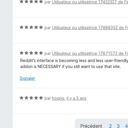
N
par
Utilisateur ou utilisatrice 17432327 de F
s
o
u
t
r
é
5
5
N
par
Utilisateur ou utilisatrice 17888352 de F
s
o
u
t
r
é
5
5
N
par
Utilisateur ou utilisatrice 17871572 de F
s
o
Reddit's interface is becoming less and less user-friendl
u
t
addon is NECESSARY if you still want to use that site.
r
é
5
5
Signaler
s
u
r
N
par
hoqnq
,
il y a 3 ans
5
o
t
é
5
Précédent
2
3
4
s