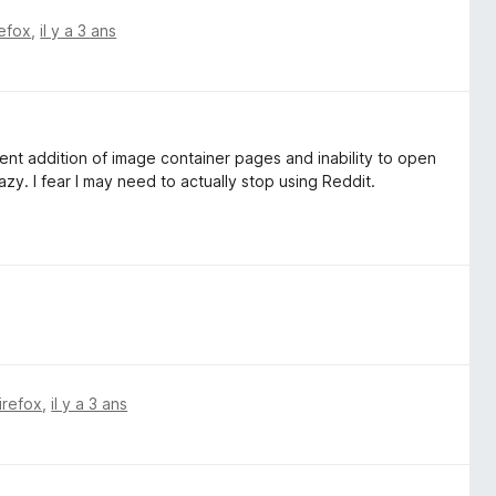
refox
,
il y a 3 ans
nt addition of image container pages and inability to open
zy. I fear I may need to actually stop using Reddit.
irefox
,
il y a 3 ans