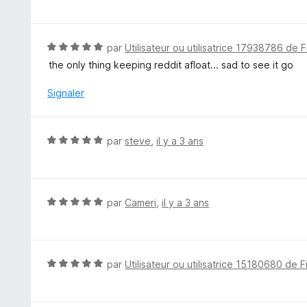
u
t
r
é
5
5
N
par
Utilisateur ou utilisatrice 17938786 de F
s
o
the only thing keeping reddit afloat... sad to see it go
u
t
r
é
Signaler
5
5
s
u
N
par
steve
,
il y a 3 ans
r
o
5
t
é
5
N
par
Cameri
,
il y a 3 ans
s
o
u
t
r
é
5
5
N
par
Utilisateur ou utilisatrice 15180680 de F
s
o
u
t
r
é