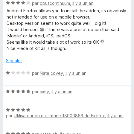
N
é
par
opuscontinuum
,
il y a un an
u
d
o
5
r
Android Firefox allows you to install the addon, its obviously
t
s
5
not intended for use on a mobile browser.
é
u
Desktop version seems to work quite well! I dig it!
i
4
r
It would be cool 😎 if there was a preset option that said
s
5
'Mobile' or Android, iOS, ipadOS.
t
u
Seems like it would take alot of work so its OK 👌.
r
Nice Piece of Kit as is though.
E
5
Signaler
n
N
par
Nate covey
,
il y a un an
o
h
t
N
é
par
sixty
,
il y a un an
a
o
1
t
s
n
N
é
u
par
Utilisateur ou utilisatrice 18900856 de Firefox
,
il y a un an
o
5
r
t
s
5
c
é
u
N