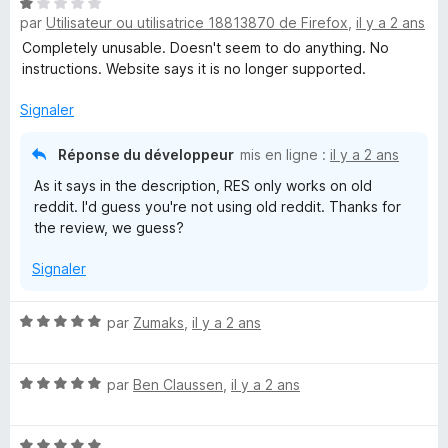
e
N
é
u
par
Utilisateur ou utilisatrice 18813870 de Firefox
,
il y a 2 ans
o
5
r
t
s
5
Completely unusable. Doesn't seem to do anything. No
é
u
instructions. Website says it is no longer supported.
1
r
s
5
Signaler
u
r
Réponse du développeur
mis en ligne :
il y a 2 ans
5
As it says in the description, RES only works on old
reddit. I'd guess you're not using old reddit. Thanks for
the review, we guess?
Signaler
N
par
Zumaks
,
il y a 2 ans
o
t
N
é
par
Ben Claussen
,
il y a 2 ans
o
5
t
s
N
é
u