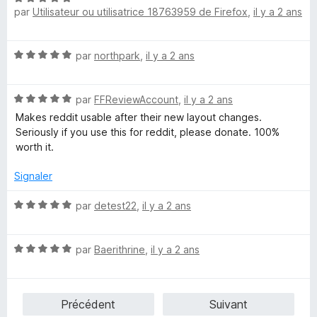
par
Utilisateur ou utilisatrice 18763959 de Firefox
,
il y a 2 ans
o
5
r
t
s
5
é
u
N
par
northpark
,
il y a 2 ans
5
r
o
s
5
t
u
N
é
par
FFReviewAccount
,
il y a 2 ans
r
o
5
5
Makes reddit usable after their new layout changes.
t
s
Seriously if you use this for reddit, please donate. 100%
é
u
worth it.
5
r
s
5
Signaler
u
r
N
par
detest22
,
il y a 2 ans
5
o
t
N
é
par
Baerithrine
,
il y a 2 ans
o
5
t
s
é
u
Précédent
Suivant
5
r