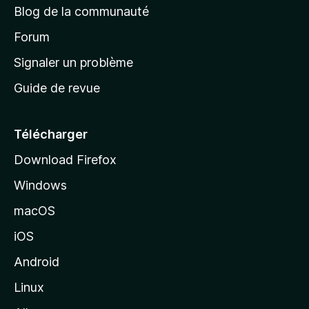
Blog de la communauté
d
’
Forum
a
Signaler un problème
c
Guide de revue
c
u
e
Télécharger
i
Download Firefox
l
Windows
d
e
macOS
M
iOS
o
z
Android
i
Linux
l