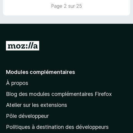
s
5
Page 2 sur 25
u
r
5
A
l
l
e
Modules complémentaires
r
À propos
à
l
Blog des modules complémentaires Firefox
a
Atelier sur les extensions
p
Pôle développeur
a
g
Politiques à destination des développeurs
e