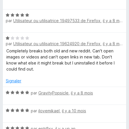
e
t
u
é
r
N
5
5
par
Utilisateur ou utilisatrice 19497533 de Firefox
,
il y a 8 mois
o
s
t
u
é
r
N
5
5
par
Utilisateur ou utilisatrice 19624920 de Firefox
,
il y a 8 mois
o
s
t
Completely breaks both old and new reddit. Can't open
u
é
images or videos and can't open links in new tab. Don't
r
1
know what else it might break but I uninstalled it before I
5
s
could find out.
u
r
Signaler
5
N
par
GravityPopsicle
,
il y a 8 mois
o
t
N
é
par
ilovemikael
,
il y a 10 mois
o
5
t
s
N
é
par
entrflxy
,
il y a un an
u