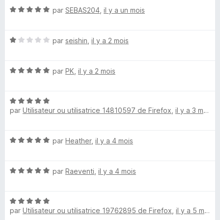
s
5
N
é
par
SEBAS204
,
il y a un mois
u
d
o
5
r
t
s
5
i
N
é
par
seishin
,
il y a 2 mois
u
o
5
r
t
s
5
t
N
é
par
PK
,
il y a 2 mois
u
o
1
r
E
t
s
5
N
é
u
n
par
Utilisateur ou utilisatrice 14810597 de Firefox
,
il y a 3 mois
o
5
r
t
s
5
é
u
h
N
par
Heather
,
il y a 4 mois
5
r
o
s
5
a
t
u
N
é
par
Raeventi
,
il y a 4 mois
r
n
o
5
5
t
s
N
é
u
c
par
Utilisateur ou utilisatrice 19762895 de Firefox
,
il y a 5 mois
o
5
r