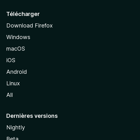
u
e
Télécharger
i
Download Firefox
l
Windows
d
e
macOS
M
iOS
o
z
Android
i
Linux
l
All
l
a
Dernières versions
Nightly
Beta