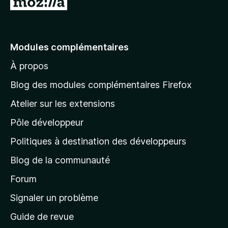
A
l
l
e
Modules complémentaires
r
À propos
à
l
Blog des modules complémentaires Firefox
a
Atelier sur les extensions
p
Pôle développeur
a
g
Politiques à destination des développeurs
e
Blog de la communauté
d
’
Forum
a
Signaler un problème
c
Guide de revue
c