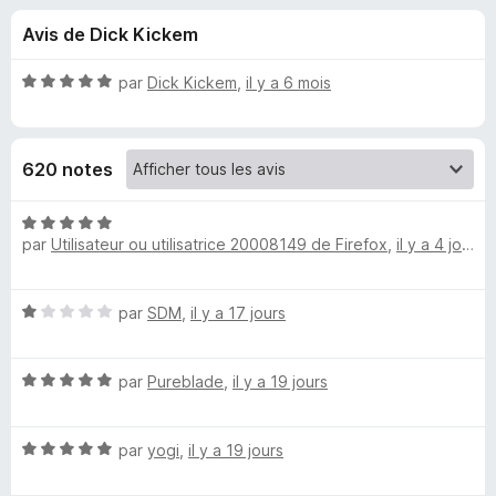
u
5
g
Avis de Dick Kickem
a
e
t
N
par
Dick Kickem
,
il y a 6 mois
e
s
o
u
t
é
r
p
620 notes
5
F
s
i
o
u
N
r
r
par
Utilisateur ou utilisatrice 20008149 de Firefox
,
il y a 4 jours
o
e
u
5
t
f
é
o
N
par
SDM
,
il y a 17 jours
5
r
o
x
s
t
u
R
N
é
par
Pureblade
,
il y a 19 jours
r
o
1
5
e
t
s
N
é
par
yogi
,
il y a 19 jours
u
o
5
r
d
t