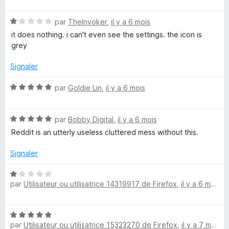
t
s
5
e
é
u
N
par
TheInvoker
,
il y a 6 mois
5
r
m
o
s
5
it does nothing. i can't even see the settings. the icon is
t
u
grey
é
r
e
1
5
Signaler
s
n
u
N
par
Goldie Lin
,
il y a 6 mois
r
o
t
5
t
N
é
par
Bobby Digital
,
il y a 6 mois
o
S
5
Reddit is an utterly useless cluttered mess without this.
t
s
é
u
Signaler
u
5
r
s
5
N
i
u
par
Utilisateur ou utilisatrice 14319917 de Firefox
,
il y a 6 mois
o
r
t
t
5
é
N
1
par
Utilisateur ou utilisatrice 15323270 de Firefox
,
il y a 7 mois
o
s