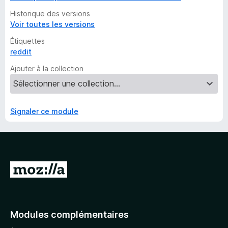
Historique des versions
Voir toutes les versions
Étiquettes
reddit
Ajouter à la collection
Signaler ce module
A
l
l
e
Modules complémentaires
r