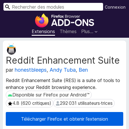
R
Connexion
e
M
c
o
h
d
Extensions
Thèmes
Plus…
e
u
r
l
M
c
e
é
h
Reddit Enhancement Suite
t
s
e
a
p
r
par
honestbleeps
,
Andy Tuba
,
Ben
d
o
o
u
Reddit Enhancement Suite (RES) is a suite of tools to
n
r
enhance your Reddit browsing experience.
n
l
é
Disponible sur Firefox pour Android™
Disponible sur Firefox pour Android™
e
e
4.8 (620 critiques)
292 031 utilisateurs·trices
4.8 (620 critiques)
292 031 utilisateurs·trices
s
n
d
a
e
Télécharger Firefox et obtenir l’extension
v
l
i