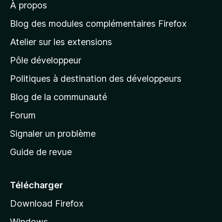
À propos
à
l
Blog des modules complémentaires Firefox
a
Atelier sur les extensions
p
Pôle développeur
a
g
Politiques à destination des développeurs
e
Blog de la communauté
d
’
Forum
a
Signaler un problème
c
Guide de revue
c
u
e
Télécharger
i
Download Firefox
l
Windows