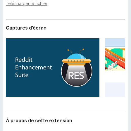
’
Télécharger le fichier
g
e
a
x
t
t
e
e
Captures d’écran
n
u
s
r
i
F
o
i
n
r
e
f
o
x
À propos de cette extension