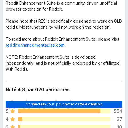
Reddit Enhancement Suite is a community-driven unofficial
browser extension for Reddit.
Please note that RES is specifically designed to work on OLD
reddit. Most functionality will not work on the redesign.
To read more about Reddit Enhancement Suite, please visit
redditenhancementsuite.com
.
NOTE: Reddit Enhancement Suite is developed
independently, and is not officially endorsed by or affiliated
with Reddit.
Noté 4,8 par 620 personnes
I
Connectez-vous pour noter cette extension
l
5
554
n
4
27
’
y
3
10