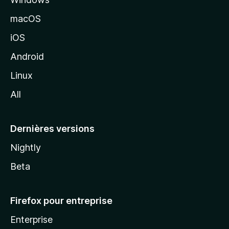
d
e
macOS
M
iOS
o
z
Android
i
Linux
l
All
l
a
Dernières versions
Nightly
Beta
Firefox pour entreprise
Enterprise