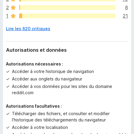
a
2
8
a
1
21
u
c
Lire les 620 critiques
u
n
e
n
Autorisations et données
o
t
Autorisations nécessaires :
e
Accéder à votre historique de navigation
p
Accéder aux onglets du navigateur
o
u
Accéder à vos données pour les sites du domaine
r
reddit.com
l
’
Autorisations facultatives :
i
Télécharger des fichiers, et consulter et modifier
n
l’historique des téléchargements du navigateur
s
Accéder à votre localisation
t