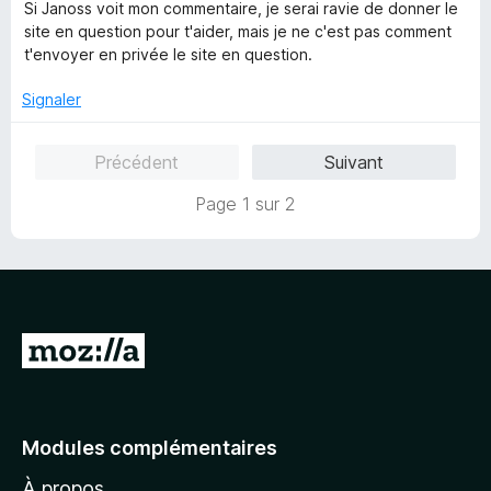
5
Si Janoss voit mon commentaire, je serai ravie de donner le
site en question pour t'aider, mais je ne c'est pas comment
t'envoyer en privée le site en question.
Signaler
Précédent
Suivant
Page 1 sur 2
A
l
l
e
Modules complémentaires
r
À propos