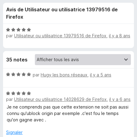
u
5
g
Avis de Utilisateur ou utilisatrice 13979516 de
a
e
Firefox
t
e
s
N
u
par
Utilisateur ou utilisatrice 13979516 de Firefox
,
il y a 8 ans
o
r
t
p
é
F
5
i
o
35 notes
s
r
u
e
u
N
r
par
Hugy les bons réseaux
,
il y a 5 ans
f
o
5
o
t
r
x
N
é
par
Utilisateur ou utilisatrice 14028629 de Firefox
,
il y a 6 ans
o
5
Q
t
s
Je ne comprends pas que cette extension ne soit pas aussi
é
u
connu qu'ublock origin par exemple .c'est fou le temps
o
5
r
qu'on gagne avec .
s
5
o
u
Signaler