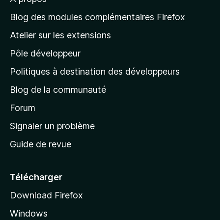
à
l
Blog des modules complémentaires Firefox
a
Atelier sur les extensions
p
Pôle développeur
a
g
Politiques à destination des développeurs
e
Blog de la communauté
d
’
Forum
a
Signaler un problème
c
Guide de revue
c
u
e
Télécharger
i
Download Firefox
l
Windows
d