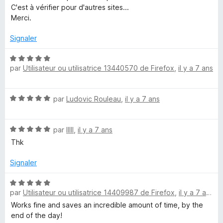
C'est à vérifier pour d'autres sites...
Merci.
Signaler
N
par
Utilisateur ou utilisatrice 13440570 de Firefox
,
il y a 7 ans
o
t
é
N
par
Ludovic Rouleau
,
il y a 7 ans
5
o
s
t
u
N
é
par
lllll
,
il y a 7 ans
r
o
5
5
Thk
t
s
é
u
Signaler
5
r
s
5
N
u
par
Utilisateur ou utilisatrice 14409987 de Firefox
,
il y a 7 ans
o
r
t
Works fine and saves an incredible amount of time, by the
5
é
end of the day!