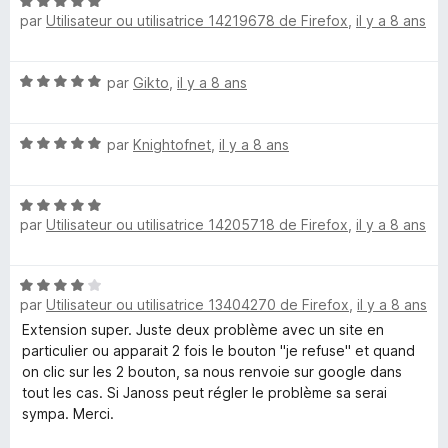
u
N
par
Utilisateur ou utilisatrice 14219678 de Firefox
,
il y a 8 ans
r
o
5
t
é
N
par
Gikto
,
il y a 8 ans
5
o
s
t
u
N
é
par
Knightofnet
,
il y a 8 ans
r
o
5
5
t
s
N
é
u
par
Utilisateur ou utilisatrice 14205718 de Firefox
,
il y a 8 ans
o
5
r
t
s
5
é
u
N
5
r
par
Utilisateur ou utilisatrice 13404270 de Firefox
,
il y a 8 ans
o
s
5
t
Extension super. Juste deux problème avec un site en
u
é
particulier ou apparait 2 fois le bouton "je refuse" et quand
r
4
on clic sur les 2 bouton, sa nous renvoie sur google dans
5
s
tout les cas. Si Janoss peut régler le problème sa serai
u
sympa. Merci.
r