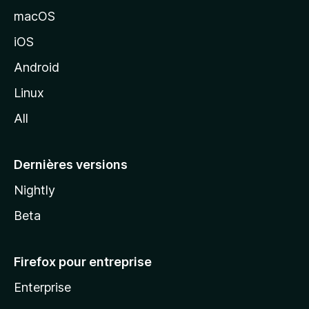
e
macOS
M
iOS
o
z
Android
i
Linux
l
All
l
a
Dernières versions
Nightly
Beta
Firefox pour entreprise
Enterprise