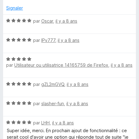
5
s
Signaler
u
r
N
par
Oscar
,
il y a 8 ans
5
o
t
N
é
par
IPv777
,
il y a 8 ans
o
5
t
s
N
é
u
par
Utilisateur ou utilisatrice 14165759 de Firefox
,
il y a 8 ans
o
5
r
t
s
5
é
u
N
par
gZL2mGVQ
,
il y a 8 ans
5
r
o
s
5
t
u
N
é
par
slasher-fun
,
il y a 8 ans
r
o
5
5
t
s
N
é
par
LHH
,
il y a 8 ans
u
o
5
r
Super idée, merci. En prochain ajout de fonctionnalité : ce
t
s
5
serait cool d'avoir une option qui réponde tout de suite "je