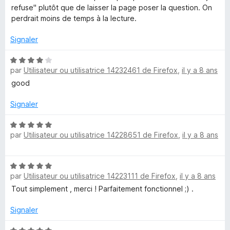
é
u
refuse" plutôt que de laisser la page poser la question. On
5
r
perdrait moins de temps à la lecture.
s
5
u
Signaler
r
5
N
par
Utilisateur ou utilisatrice 14232461 de Firefox
,
il y a 8 ans
o
t
good
é
4
Signaler
s
u
N
par
Utilisateur ou utilisatrice 14228651 de Firefox
,
il y a 8 ans
r
o
5
t
é
N
5
par
Utilisateur ou utilisatrice 14223111 de Firefox
,
il y a 8 ans
o
s
t
Tout simplement , merci ! Parfaitement fonctionnel ;) .
u
é
r
5
Signaler
5
s