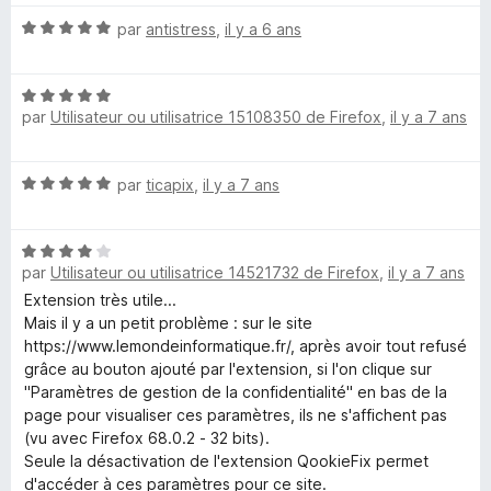
r
5
N
par
antistress
,
il y a 6 ans
k
o
t
i
N
é
par
Utilisateur ou utilisatrice 15108350 de Firefox
,
il y a 7 ans
o
5
e
t
s
é
u
N
par
ticapix
,
il y a 7 ans
5
r
F
o
s
5
t
u
i
N
é
r
par
Utilisateur ou utilisatrice 14521732 de Firefox
,
il y a 7 ans
o
5
5
x
t
s
Extension très utile...
é
u
Mais il y a un petit problème : sur le site
4
r
https://www.lemondeinformatique.fr/, après avoir tout refusé
s
5
grâce au bouton ajouté par l'extension, si l'on clique sur
u
"Paramètres de gestion de la confidentialité" en bas de la
r
page pour visualiser ces paramètres, ils ne s'affichent pas
5
(vu avec Firefox 68.0.2 - 32 bits).
Seule la désactivation de l'extension QookieFix permet
d'accéder à ces paramètres pour ce site.