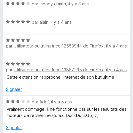
s
N
par
money.d.mitri
,
il y a 3 ans
u
o
r
t
5
N
é
par
alain
,
il y a 4 ans
o
4
t
s
N
é
u
par
Utilisateur ou utilisatrice 12553944 de Firefox
,
il y a 4 ans
o
5
r
t
s
5
é
u
N
5
r
par
Utilisateur ou utilisatrice 13857295 de Firefox
,
il y a 4 ans
o
s
5
t
Cette extension rapproche l'internet de son but ultime !
u
é
r
5
Signaler
5
s
u
N
par
Adef
,
il y a 5 ans
r
o
Vraiment dommage, il ne fonctionne pas sur les résultats des
5
t
moteurs de recherche (p. ex. DuckDuckGo) :(
é
3
Signaler
s