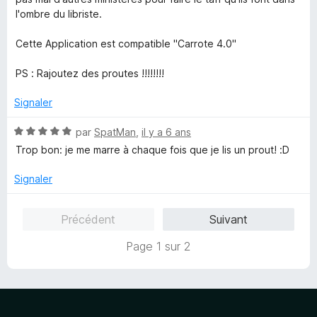
s
l'ombre du libriste.
u
r
Cette Application est compatible "Carrote 4.0"
5
PS : Rajoutez des proutes !!!!!!!!
Signaler
N
par
SpatMan
,
il y a 6 ans
o
Trop bon: je me marre à chaque fois que je lis un prout! :D
t
é
Signaler
5
s
Précédent
Suivant
u
r
Page 1 sur 2
5