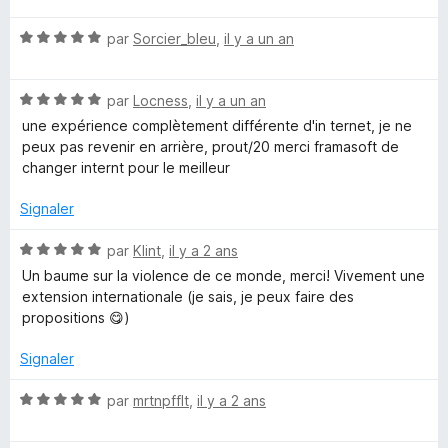
s
5
é
u
u
N
par
Sorcier_bleu
,
il y a un an
5
r
o
s
5
t
t
u
N
é
par
Locness
,
il y a un an
r
o
5
5
une expérience complètement différente d'in ternet, je ne
i
t
s
peux pas revenir en arrière, prout/20 merci framasoft de
é
u
changer internt pour le meilleur
f
5
r
s
5
Signaler
y
u
r
N
par
Klint
,
il y a 2 ans
5
o
Un baume sur la violence de ce monde, merci! Vivement une
t
extension internationale (je sais, je peux faire des
é
propositions 😋)
5
s
Signaler
u
r
N
par
mrtnpfflt
,
il y a 2 ans
5
o
t