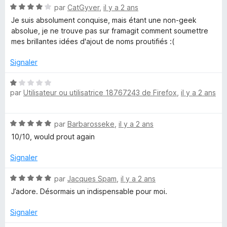
N
é
par
CatGyver
,
il y a 2 ans
o
5
Je suis absolument conquise, mais étant une non-geek
t
s
absolue, je ne trouve pas sur framagit comment soumettre
é
u
mes brillantes idées d'ajout de noms proutifiés :(
4
r
s
5
Signaler
u
r
N
5
par
Utilisateur ou utilisatrice 18767243 de Firefox
,
il y a 2 ans
o
t
é
N
par
Barbarosseke
,
il y a 2 ans
1
o
s
10/10, would prout again
t
u
é
r
Signaler
5
5
s
N
par
Jacques Spam
,
il y a 2 ans
u
o
J’adore. Désormais un indispensable pour moi.
r
t
5
é
Signaler
5