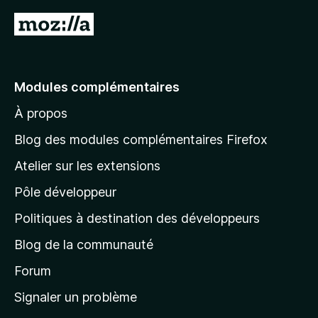
A
l
l
e
Modules complémentaires
r
À propos
à
l
Blog des modules complémentaires Firefox
a
Atelier sur les extensions
p
Pôle développeur
a
g
Politiques à destination des développeurs
e
Blog de la communauté
d
’
Forum
a
Signaler un problème
c