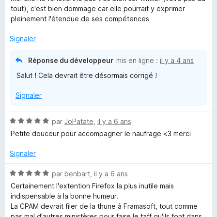
é
u
tout), c'est bien dommage car elle pourrait y exprimer
5
r
pleinement l'étendue de ses compétences
s
5
u
Signaler
r
5
Réponse du développeur
mis en ligne :
il y a 4 ans
Salut ! Cela devrait être désormais corrigé !
Signaler
N
par
JoPatate
,
il y a 6 ans
o
Petite douceur pour accompagner le naufrage <3 merci
t
é
Signaler
5
s
N
par
benbart
,
il y a 6 ans
u
o
Certainement l'extention Firefox la plus inutile mais
r
t
indispensable à la bonne humeur.
5
é
La CPAM devrait filer de la thune à Framasoft, tout comme
5
pas mal d'autres ministères pour faire le taff qu'ils font dans