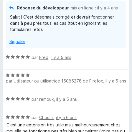
u
Réponse du développeur
mis en ligne :
il y a 4 ans
r
Salut ! C'est désormais corrigé et devrait fonctionner
5
dans à peu près tous les cas (tout en ignorant les
formulaires, etc).
Signaler
N
par
Fred
,
il y a 5 ans
o
t
N
é
par
Utilisateur ou utilisatrice 15085278 de Firefox
,
il y a 5 ans
o
5
t
s
é
u
N
par
remouk
,
il y a 5 ans
5
r
o
s
5
t
u
N
é
par
Choumi
,
il y a 6 ans
r
o
5
5
C'est une extension très utile mais malheureusement chez
t
s
moi elle ne fonctionne pas très bien sur twitter (voire pas du