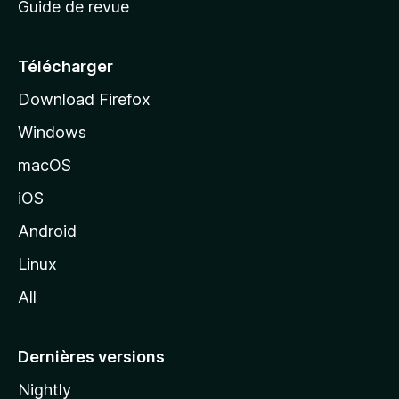
Guide de revue
c
u
e
Télécharger
i
Download Firefox
l
Windows
d
e
macOS
M
iOS
o
z
Android
i
Linux
l
All
l
a
Dernières versions
Nightly