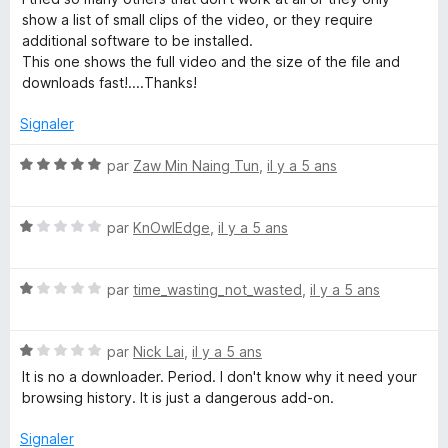
é
u
show a list of small clips of the video, or they require
5
r
additional software to be installed.
s
5
This one shows the full video and the size of the file and
u
downloads fast!....Thanks!
r
5
Signaler
N
par
Zaw Min Naing Tun
,
il y a 5 ans
o
t
N
é
par
KnOwlEdge
,
il y a 5 ans
o
5
t
s
N
é
par
time_wasting_not_wasted
,
il y a 5 ans
u
o
1
r
t
s
5
N
é
par
Nick Lai
,
il y a 5 ans
u
o
1
r
It is no a downloader. Period. I don't know why it need your
t
s
5
browsing history. It is just a dangerous add-on.
é
u
1
r
Signaler