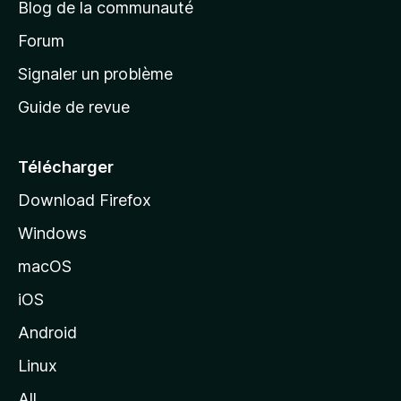
Blog de la communauté
d
’
Forum
a
Signaler un problème
c
Guide de revue
c
u
e
Télécharger
i
Download Firefox
l
Windows
d
e
macOS
M
iOS
o
z
Android
i
Linux
l
All