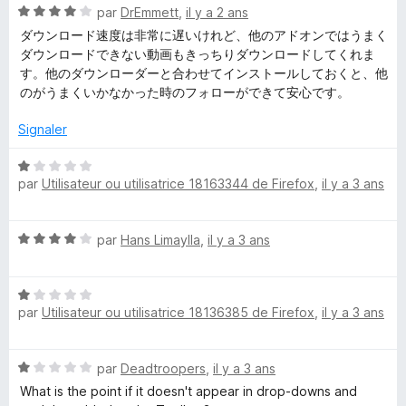
N
D
par
DrEmmett
,
il y a 2 ans
5
r
o
s
5
ダウンロード速度は非常に遅いけれど、他のアドオンではうまく
t
u
ダウンロードできない動画もきっちりダウンロードしてくれま
o
é
r
す。他のダウンローダーと合わせてインストールしておくと、他
4
5
のがうまくいかなかった時のフォローができて安心です。
w
s
u
Signaler
n
r
5
N
par
Utilisateur ou utilisatrice 18163344 de Firefox
,
il y a 3 ans
o
l
t
é
o
N
par
Hans Limaylla
,
il y a 3 ans
1
o
s
a
t
u
N
é
r
par
Utilisateur ou utilisatrice 18136385 de Firefox
,
il y a 3 ans
o
4
d
5
t
s
é
u
e
N
par
Deadtroopers
,
il y a 3 ans
1
r
o
s
5
What is the point if it doesn't appear in drop-downs and
t