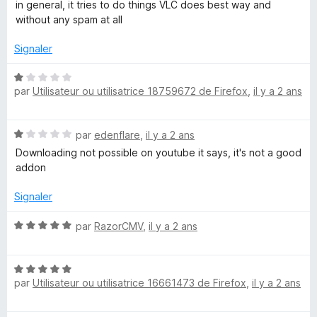
u
in general, it tries to do things VLC does best way and
r
without any spam at all
v
5
Signaler
a
N
t
par
Utilisateur ou utilisatrice 18759672 de Firefox
,
il y a 2 ans
o
t
é
e
N
par
edenflare
,
il y a 2 ans
1
o
s
Downloading not possible on youtube it says, it's not a good
V
t
u
addon
é
r
i
1
5
Signaler
s
u
d
N
par
RazorCMV
,
il y a 2 ans
r
o
5
t
e
N
é
par
Utilisateur ou utilisatrice 16661473 de Firefox
,
il y a 2 ans
o
5
o
t
s
é
u