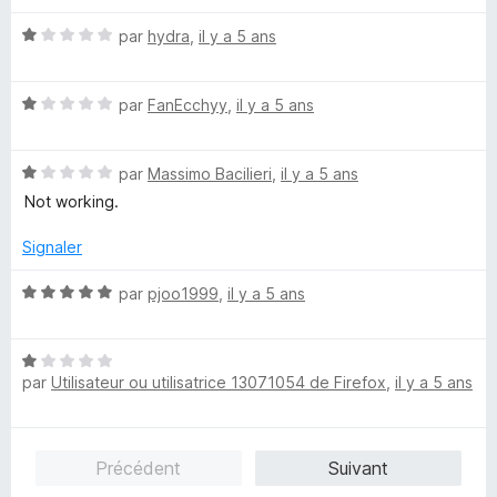
s
5
u
N
par
hydra
,
il y a 5 ans
r
o
5
t
N
é
par
FanEcchyy
,
il y a 5 ans
o
1
t
s
N
é
par
Massimo Bacilieri
,
il y a 5 ans
u
o
1
r
Not working.
t
s
5
é
u
Signaler
1
r
s
5
N
par
pjoo1999
,
il y a 5 ans
u
o
r
t
5
N
é
par
Utilisateur ou utilisatrice 13071054 de Firefox
,
il y a 5 ans
o
5
t
s
é
u
1
r
Précédent
Suivant
s
5