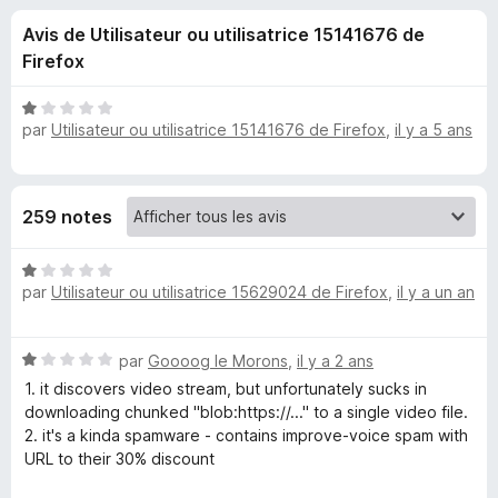
u
5
g
Avis de Utilisateur ou utilisatrice 15141676 de
a
e
Firefox
t
e
s
N
u
par
Utilisateur ou utilisatrice 15141676 de Firefox
,
il y a 5 ans
o
r
t
p
é
F
1
i
o
259 notes
s
r
u
e
u
N
r
f
par
Utilisateur ou utilisatrice 15629024 de Firefox
,
il y a un an
o
5
o
t
r
x
é
N
par
Goooog le Morons
,
il y a 2 ans
1
P
o
s
1. it discovers video stream, but unfortunately sucks in
t
u
downloading chunked "blob:httрs://..." to a single video file.
r
é
r
2. it's a kinda spamware - contains improve-voice spam with
1
5
URL to their 30% discount
s
i