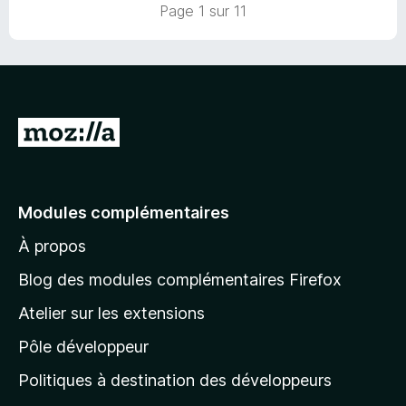
u
Page 1 sur 11
r
5
A
l
l
e
Modules complémentaires
r
À propos
à
l
Blog des modules complémentaires Firefox
a
Atelier sur les extensions
p
Pôle développeur
a
g
Politiques à destination des développeurs
e