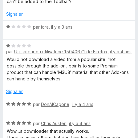
r
u
can't be added to the Toolbar?
é
r
1
5
Signaler
s
u
N
par
iqra
,
il y a 3 ans
r
o
5
t
N
é
par
Utilisateur ou utilisatrice 15040671 de Firefox
,
il y a 4 ans
o
1
t
s
Would not download a video from a popular site, 'not
é
u
possible through the add-on', points to some Premium
1
r
product that can handle 'M3U8' material that other Add-ons
s
5
can handle by themselves.
u
r
Signaler
5
N
par
DonAlCapone
,
il y a 4 ans
o
t
N
é
par
Chris Austen
,
il y a 4 ans
o
5
Wow...a downloader that actually works.
t
s
I tried so many others that don't work at all or they only