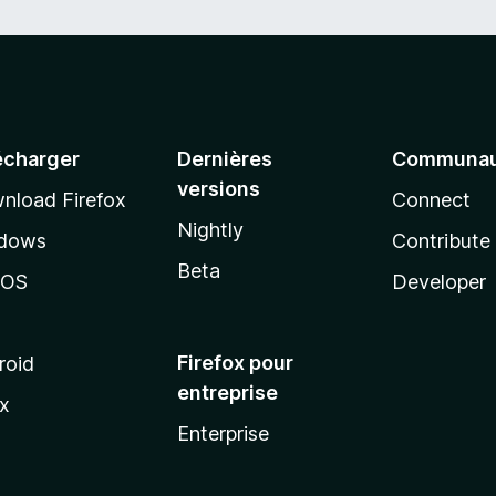
écharger
Dernières
Communau
versions
nload Firefox
Connect
Nightly
dows
Contribute
Beta
cOS
Developer
Firefox pour
roid
entreprise
ux
Enterprise