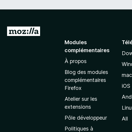
A
l
Modules
Tél
l
complémentaires
Dow
e
À propos
r
Win
à
Blog des modules
ma
l
complémentaires
a
iOS
Firefox
p
And
Atelier sur les
a
extensions
Lin
g
e
Pôle développeur
All
d
Politiques à