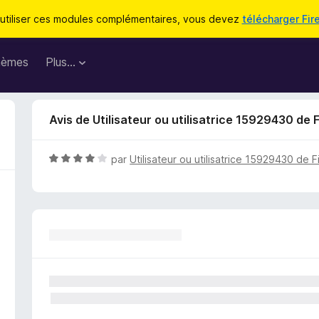
utiliser ces modules complémentaires, vous devez
télécharger Fir
hèmes
Plus…
Avis de Utilisateur ou utilisatrice 15929430 de 
N
par
Utilisateur ou utilisatrice 15929430 de F
o
t
é
4
s
u
r
5