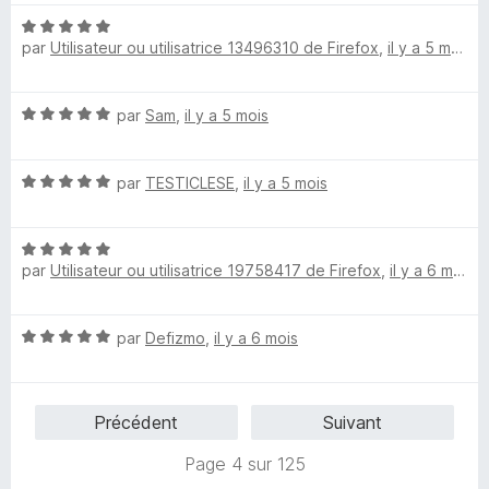
é
N
5
par
Utilisateur ou utilisatrice 13496310 de Firefox
,
il y a 5 mois
o
s
t
u
é
r
N
par
Sam
,
il y a 5 mois
5
5
o
s
t
u
N
é
par
TESTICLESE
,
il y a 5 mois
r
o
5
5
t
s
N
é
u
par
Utilisateur ou utilisatrice 19758417 de Firefox
,
il y a 6 mois
o
5
r
t
s
5
é
u
N
par
Defizmo
,
il y a 6 mois
5
r
o
s
5
t
u
é
r
Précédent
Suivant
5
5
s
Page 4 sur 125
u