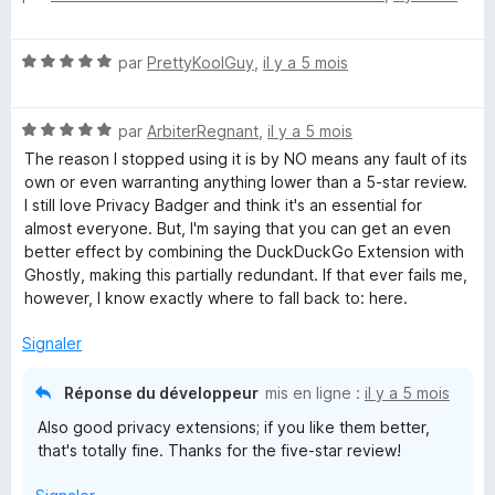
t
s
v
é
u
N
par
PrettyKoolGuy
,
il y a 5 mois
5
r
o
a
s
5
t
u
N
é
par
ArbiterRegnant
,
il y a 5 mois
r
c
o
5
5
The reason I stopped using it is by NO means any fault of its
t
s
own or even warranting anything lower than a 5-star review.
y
é
u
I still love Privacy Badger and think it's an essential for
5
r
almost everyone. But, I'm saying that you can get an even
B
s
5
better effect by combining the DuckDuckGo Extension with
u
Ghostly, making this partially redundant. If that ever fails me,
r
however, I know exactly where to fall back to: here.
a
5
Signaler
d
Réponse du développeur
mis en ligne :
il y a 5 mois
g
Also good privacy extensions; if you like them better,
that's totally fine. Thanks for the five-star review!
e