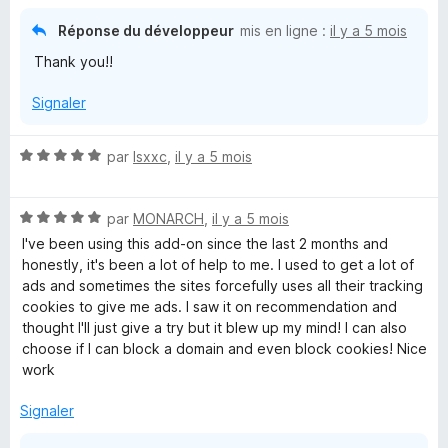
r
5
Réponse du développeur
mis en ligne :
il y a 5 mois
Thank you!!
Signaler
N
par
Isxxc
,
il y a 5 mois
o
t
N
é
par
MONARCH
,
il y a 5 mois
o
5
I've been using this add-on since the last 2 months and
t
s
honestly, it's been a lot of help to me. I used to get a lot of
é
u
ads and sometimes the sites forcefully uses all their tracking
5
r
cookies to give me ads. I saw it on recommendation and
s
5
thought I'll just give a try but it blew up my mind! I can also
u
choose if I can block a domain and even block cookies! Nice
r
work
5
Signaler