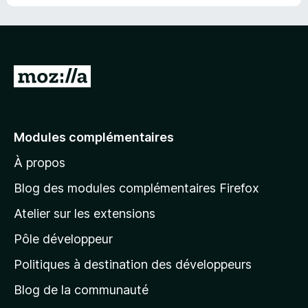
r
5
A
l
l
e
Modules complémentaires
r
À propos
à
l
Blog des modules complémentaires Firefox
a
Atelier sur les extensions
p
Pôle développeur
a
g
Politiques à destination des développeurs
e
Blog de la communauté
d