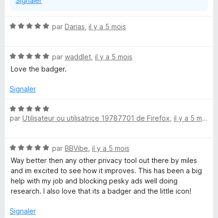
Signaler
r
N
par
Darias
,
il y a 5 mois
o
t
N
é
par
waddlet
,
il y a 5 mois
o
5
Love the badger.
t
s
é
u
Signaler
5
r
s
5
N
u
par
Utilisateur ou utilisatrice 19787701 de Firefox
,
il y a 5 mois
o
r
t
5
é
N
par
BBVibe
,
il y a 5 mois
5
o
s
Way better then any other privacy tool out there by miles
t
u
and im excited to see how it improves. This has been a big
é
r
help with my job and blocking pesky ads well doing
5
5
research. I also love that its a badger and the little icon!
s
u
Signaler