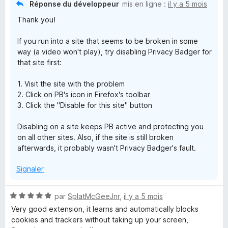
Réponse du développeur
mis en ligne :
il y a 5 mois
Thank you!
If you run into a site that seems to be broken in some
way (a video won't play), try disabling Privacy Badger for
that site first:
1. Visit the site with the problem
2. Click on PB's icon in Firefox's toolbar
3. Click the "Disable for this site" button
Disabling on a site keeps PB active and protecting you
on all other sites. Also, if the site is still broken
afterwards, it probably wasn't Privacy Badger's fault.
Signaler
N
par
SplatMcGeeJnr
,
il y a 5 mois
o
Very good extension, it learns and automatically blocks
t
cookies and trackers without taking up your screen,
é