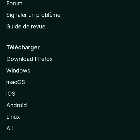
’
Forum
a
Signaler un problème
c
Guide de revue
c
u
e
Télécharger
i
Download Firefox
l
Windows
d
e
macOS
M
iOS
o
z
Android
i
Linux
l
All
l
a