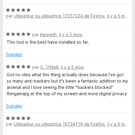
é
u
N
5
r
par
Utilisateur ou utilisatrice 17257224 de Firefox
,
il y a 5 mois
o
s
5
t
u
é
r
N
par
Kenneth
,
il y a 5 mois
5
5
o
s
This tool is the best have installed so far.
t
u
é
r
Signaler
5
5
s
N
par
G. O'Neill
,
il y a 5 mois
u
o
Got no idea what this thing actually does because I've got
r
t
so many anti-trackers but it's been a fantastic addition to my
5
é
arsenal and I love seeing the little "trackers blocked"
5
thingamajig at the top of my screen and more digital privacy
s
u
Signaler
r
5
N
par
Utilisateur ou utilisatrice 19734719 de Firefox
,
il y a 5 mois
o
t