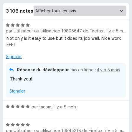
u
5
g
3 106 notes
a
e
t
N
e
s
par
Utilisateur ou utilisatrice 19805647 de Firefox
,
il y a 5 mois
o
u
t
Not only is it easy to use but it does its job well. Nice work
r
p
é
EFF!
F
5
i
o
s
Signaler
r
u
r
e
Réponse du développeur
mis en ligne :
il y a 5 mois
u
5
f
Thank you!
o
r
x
Signaler
P
N
par
tacom
,
il y a 5 mois
r
o
t
N
é
i
par
Utilisateur ou utilisatrice 16945218 de Firefox
,
il y a 5 mois
o
5