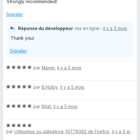
Strongly recommended!
5
s
Signaler
u
r
Réponse du développeur
mis en ligne :
il y a 5 mois
5
Thank you!
Signaler
N
par
Maxim
,
il y a 5 mois
o
t
N
é
par
B.Holby
,
il y a 5 mois
o
5
t
s
N
é
par
Rifat
,
il y a 5 mois
u
o
5
r
t
s
5
N
é
u
par
Utilisateur ou utilisatrice 19778062 de Firefox
,
il y a 5 mois
o
5
r
t
s
5