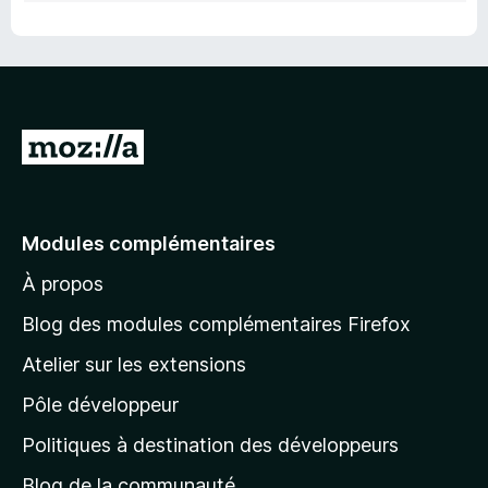
A
l
l
e
Modules complémentaires
r
À propos
à
l
Blog des modules complémentaires Firefox
a
Atelier sur les extensions
p
Pôle développeur
a
g
Politiques à destination des développeurs
e
Blog de la communauté