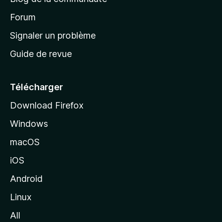
d
’
Forum
a
Signaler un problème
c
Guide de revue
c
u
e
Télécharger
i
Download Firefox
l
Windows
d
e
macOS
M
iOS
o
z
Android
i
Linux
l
All
l