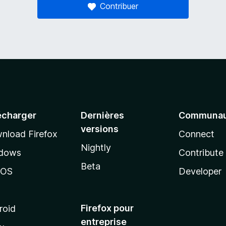
Contribuer
écharger
Dernières
Communau
versions
nload Firefox
Connect
Nightly
dows
Contribute
Beta
cOS
Developer
Firefox pour
roid
entreprise