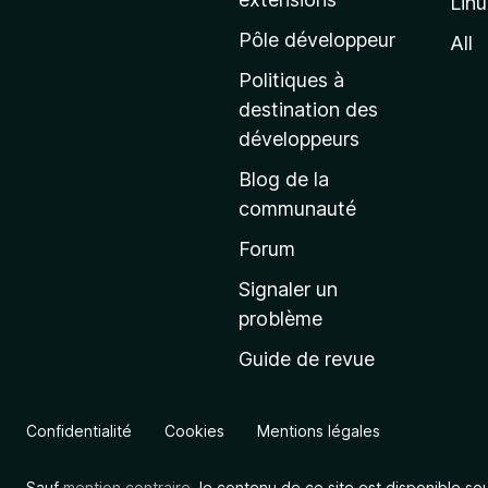
Lin
g
e
Pôle développeur
All
d
Politiques à
’
destination des
a
développeurs
c
Blog de la
c
communauté
u
e
Forum
i
Signaler un
l
problème
d
Guide de revue
e
M
o
Confidentialité
Cookies
Mentions légales
z
i
Sauf
mention contraire
, le contenu de ce site est disponible so