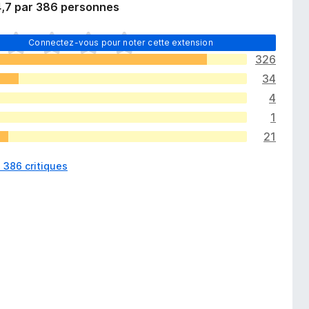
4,7 par 386 personnes
Connectez-vous pour noter cette extension
326
34
4
1
21
s 386 critiques