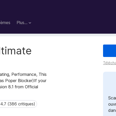
hèmes
Plus…
ltimate
Télécha
Rating, Performance, This
s Poper Blocker)If your
sion 8.1 from Official
Sca
4.7 (386 critiques)
7 (386 critiques)
ouvr
dan