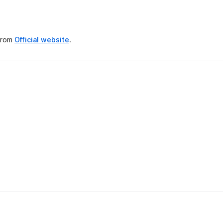
 from
Official website
.