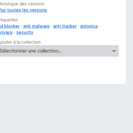
Historique des versions
Voir toutes les versions
Étiquettes
ad blocker
anti malware
anti tracker
antivirus
privacy
security
jouter à la collection