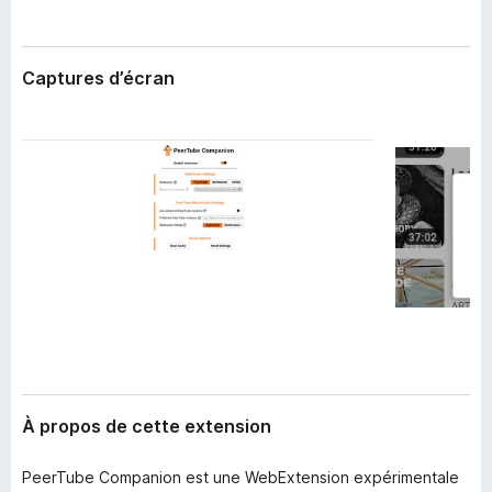
’
g
e
a
x
t
t
Captures d’écran
e
e
n
u
s
r
i
F
o
i
n
r
e
f
o
x
À propos de cette extension
PeerTube Companion est une WebExtension expérimentale