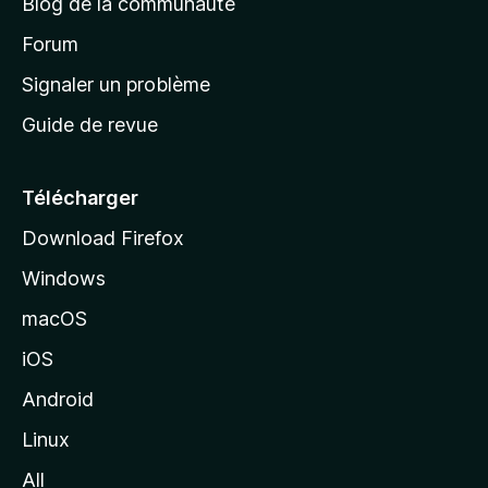
Blog de la communauté
d
’
Forum
a
Signaler un problème
c
Guide de revue
c
u
e
Télécharger
i
Download Firefox
l
Windows
d
e
macOS
M
iOS
o
z
Android
i
Linux
l
All
l