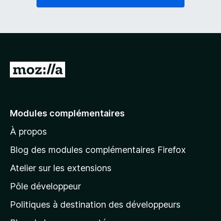
A
l
l
e
Modules complémentaires
r
À propos
à
l
Blog des modules complémentaires Firefox
a
Atelier sur les extensions
p
Pôle développeur
a
g
Politiques à destination des développeurs
e