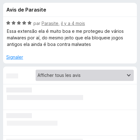
u
5
g
Avis de Parasite
a
e
t
N
par
Parasite
,
il y a 4 mois
e
s
o
Essa extensão ela é muito boa e me protegeu de vários
u
t
malwares por aí, do mesmo jeito que ela bloqueie jogos
é
r
antigos ela ainda é boa contra malwates
p
5
F
s
Signaler
i
o
u
r
r
e
u
5
f
o
r
x
N
o
S