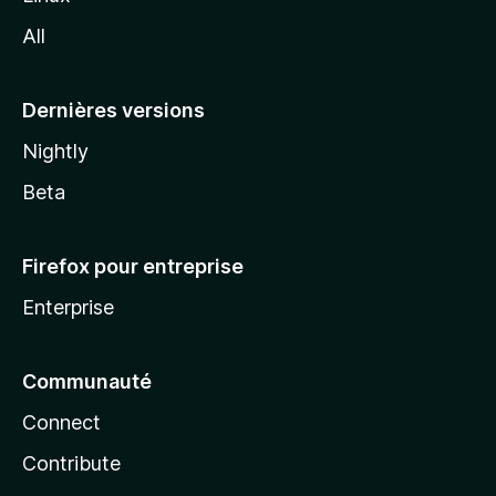
l
All
l
a
Dernières versions
Nightly
Beta
Firefox pour entreprise
Enterprise
Communauté
Connect
Contribute