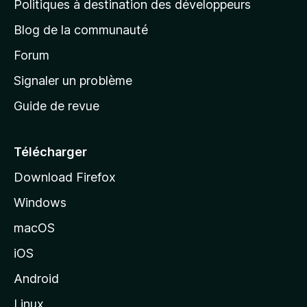
Politiques à destination des développeurs
e
Blog de la communauté
d
’
Forum
a
Signaler un problème
c
Guide de revue
c
u
e
Télécharger
i
Download Firefox
l
Windows
d
e
macOS
M
iOS
o
z
Android
i
Linux