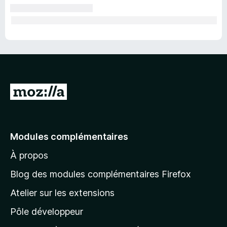
A
l
l
e
Modules complémentaires
r
À propos
à
l
Blog des modules complémentaires Firefox
a
Atelier sur les extensions
p
Pôle développeur
a
g