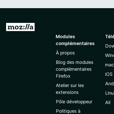
A
l
Modules
Tél
l
complémentaires
Dow
e
À propos
r
Win
à
Blog des modules
ma
l
complémentaires
a
iOS
Firefox
p
And
Atelier sur les
a
extensions
Lin
g
e
Pôle développeur
All
d
Politiques à