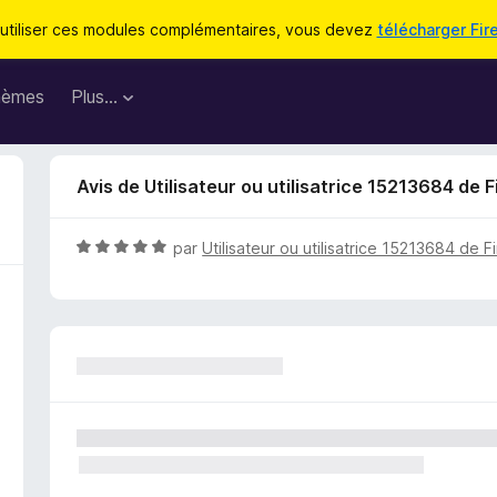
utiliser ces modules complémentaires, vous devez
télécharger Fir
hèmes
Plus…
Avis de Utilisateur ou utilisatrice 15213684 de F
N
par
Utilisateur ou utilisatrice 15213684 de F
o
t
é
5
s
u
r
5