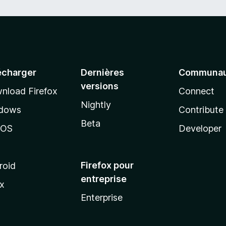
écharger
Dernières
Communau
versions
nload Firefox
Connect
Nightly
dows
Contribute
Beta
cOS
Developer
Firefox pour
roid
entreprise
ux
Enterprise