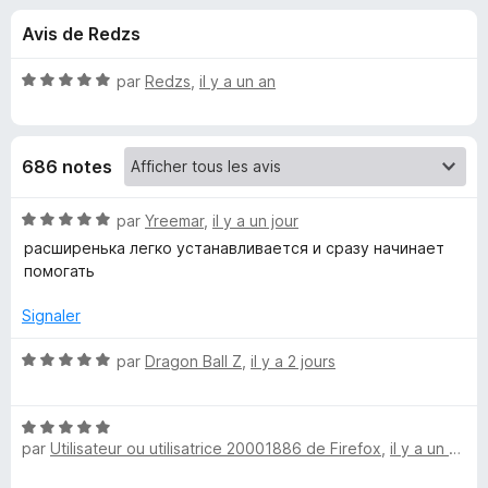
u
5
g
Avis de Redzs
a
e
t
N
par
Redzs
,
il y a un an
e
s
o
u
t
é
r
p
686 notes
5
F
s
i
o
u
N
par
Yreemar
,
il y a un jour
r
r
o
расширенька легко устанавливается и сразу начинает
e
u
5
t
помогать
f
é
o
5
r
Signaler
x
s
u
N
par
Dragon Ball Z
,
il y a 2 jours
N
r
o
5
t
o
N
é
par
Utilisateur ou utilisatrice 20001886 de Firefox
,
il y a un mois
o
5
r
t
s