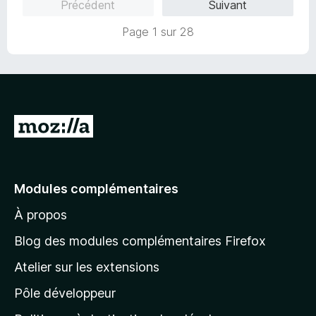
Précédent
Suivant
Page 1 sur 28
A
l
l
e
Modules complémentaires
r
À propos
à
l
Blog des modules complémentaires Firefox
a
Atelier sur les extensions
p
Pôle développeur
a
g