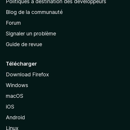
Politiques à destination des développeurs
e
Blog de la communauté
d
’
Forum
a
Signaler un problème
c
Guide de revue
c
u
e
Télécharger
i
Download Firefox
l
Windows
d
e
macOS
M
iOS
o
z
Android
i
Linux