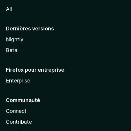
l
All
l
a
Dernières versions
Nightly
Beta
Firefox pour entreprise
Enterprise
Communauté
Connect
Contribute