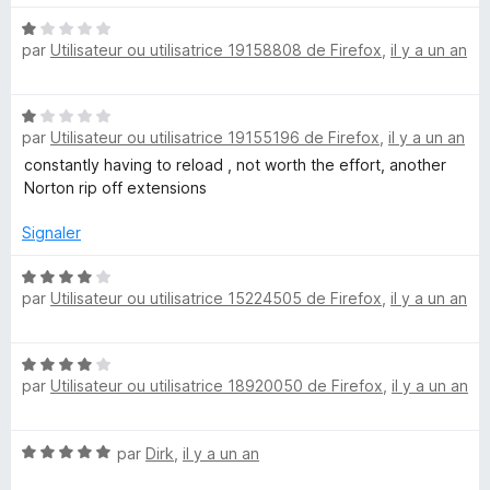
é
r
N
5
5
par
Utilisateur ou utilisatrice 19158808 de Firefox
,
il y a un an
o
s
t
u
é
r
N
1
5
par
Utilisateur ou utilisatrice 19155196 de Firefox
,
il y a un an
o
s
t
constantly having to reload , not worth the effort, another
u
é
Norton rip off extensions
r
1
5
s
Signaler
u
r
N
par
Utilisateur ou utilisatrice 15224505 de Firefox
,
il y a un an
5
o
t
é
N
4
par
Utilisateur ou utilisatrice 18920050 de Firefox
,
il y a un an
o
s
t
u
é
r
N
par
Dirk
,
il y a un an
4
5
o
s