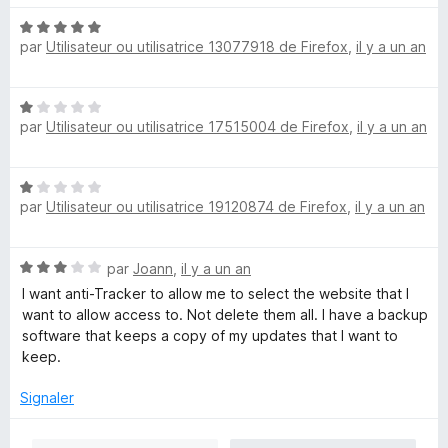
t
u
N
é
r
par
Utilisateur ou utilisatrice 13077918 de Firefox
,
il y a un an
o
5
5
t
s
é
u
N
5
r
par
Utilisateur ou utilisatrice 17515004 de Firefox
,
il y a un an
o
s
5
t
u
é
r
N
1
5
par
Utilisateur ou utilisatrice 19120874 de Firefox
,
il y a un an
o
s
t
u
é
r
N
par
Joann
,
il y a un an
1
5
o
s
I want anti-Tracker to allow me to select the website that I
t
u
want to allow access to. Not delete them all. I have a backup
é
r
software that keeps a copy of my updates that I want to
3
5
keep.
s
u
Signaler
r
5