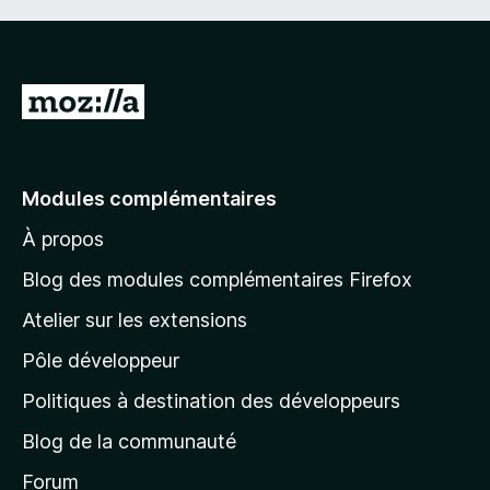
A
l
l
e
Modules complémentaires
r
À propos
à
l
Blog des modules complémentaires Firefox
a
Atelier sur les extensions
p
Pôle développeur
a
g
Politiques à destination des développeurs
e
Blog de la communauté
d
’
Forum