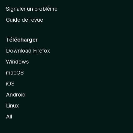
a
Signaler un problème
c
Guide de revue
c
u
e
Télécharger
i
Download Firefox
l
Windows
d
e
macOS
M
iOS
o
z
Android
i
Linux
l
All
l
a