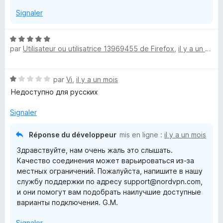
Signaler
N
par
Utilisateur ou utilisatrice 13969455 de Firefox
,
il y a un mois
o
t
é
N
par
Vi
,
il y a un mois
5
o
s
Недоступно для русских
t
u
é
r
Signaler
1
5
s
Réponse du développeur
mis en ligne :
il y a un mois
u
Здравствуйте, нам очень жаль это слышать.
r
Качество соединения может варьироваться из-за
5
местных ограничений. Пожалуйста, напишите в нашу
службу поддержки по адресу support@nordvpn.com,
и они помогут вам подобрать наилучшие доступные
варианты подключения. G.M.
Signaler