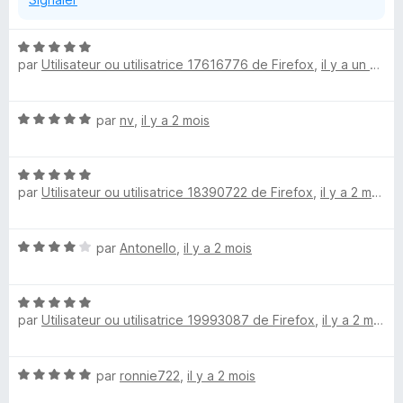
N
par
Utilisateur ou utilisatrice 17616776 de Firefox
,
il y a un mois
o
t
é
N
par
nv
,
il y a 2 mois
5
o
s
t
u
N
é
r
par
Utilisateur ou utilisatrice 18390722 de Firefox
,
il y a 2 mois
o
5
5
t
s
é
u
N
par
Antonello
,
il y a 2 mois
5
r
o
s
5
t
u
N
é
r
par
Utilisateur ou utilisatrice 19993087 de Firefox
,
il y a 2 mois
o
4
5
t
s
é
u
N
par
ronnie722
,
il y a 2 mois
5
r
o
s
5