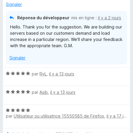
é
p
Signaler
3
s
Réponse du développeur
mis en ligne :
il y a 2 jours
r
u
Hello. Thank you for the suggestion. We are building our
r
o
servers based on our customers demand and load
5
increase in a particular region. We'll share your feedback
with the appropriate team. G.M.
x
Signaler
y
N
par
RyL
,
il y a 13 jours
e
o
t
x
N
é
par
Asib
,
il y a 13 jours
o
5
t
t
s
N
é
u
par
Utilisateur ou utilisatrice 15550585 de Firefox
,
il y a 17 jours
o
5
r
e
t
s
5
é
u