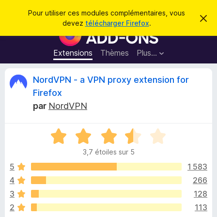
R
Connexion
Pour utiliser ces modules complémentaires, vous
C
e
devez
télécharger Firefox
.
a
M
c
c
o
h
h
e
d
Extensions
Thèmes
Plus…
e
r
u
c
r
e
l
C
NordVPN - a VPN proxy extension for
c
m
e
e
h
Firefox
s
s
r
e
s
par
NordVPN
p
a
r
g
o
i
e
u
N
o
r
t
3,7 étoiles sur 5
t
l
é
5
1 583
e
i
3
n
4
266
,
a
q
3
128
7
v
s
2
113
i
u