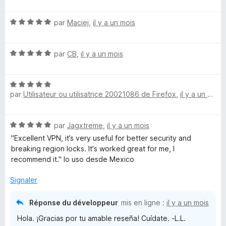
o
p
t
p
r
N
é
par
Maciej
,
il y a un mois
e
o
1
r
e
t
s
p
N
é
par
CB
,
il y a un mois
u
o
f
o
5
r
u
t
s
5
r
N
é
u
o
a
par
Utilisateur ou utilisatrice 20021086 de Firefox
,
il y a un mois
o
5
r
f
t
s
5
f
x
é
u
i
N
par
Jagxtreme
,
il y a un mois
5
r
c
o
s
5
"Excellent VPN, it’s very useful for better security and
h
t
u
breaking region locks. It's worked great for me, I
e
é
r
recommend it." lo uso desde Mexico
r
5
5
s
Signaler
u
r
Réponse du développeur
mis en ligne :
il y a un mois
5
Hola. ¡Gracias por tu amable reseña! Cuídate. -L.L.