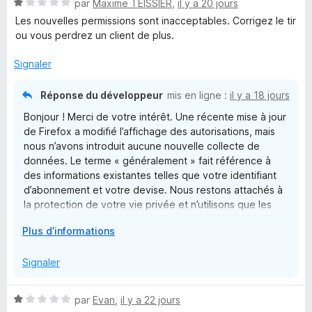
n
N
par
Maxime TEISSIER
,
il y a 20 jours
5
r
o
s
5
Les nouvelles permissions sont inacceptables. Corrigez le tir
t
s
u
ou vous perdrez un client de plus.
é
r
1
5
Signaler
i
s
u
Réponse du développeur
mis en ligne :
il y a 18 jours
o
r
Bonjour ! Merci de votre intérêt. Une récente mise à jour
5
de Firefox a modifié l’affichage des autorisations, mais
n
nous n’avons introduit aucune nouvelle collecte de
données. Le terme « généralement » fait référence à
f
des informations existantes telles que votre identifiant
d’abonnement et votre devise. Nous restons attachés à
o
la protection de votre vie privée et n’utilisons que les
données nécessaires au bon fonctionnement de nos
D
Plus d’informations
r
services. Cordialement, G.M.
é
v
Signaler
F
e
l
N
i
par
Evan
,
il y a 22 jours
o