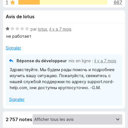
u
1
667
r
g
5
a
e
Avis de lotus
t
e
s
N
par
lotus
,
il y a 7 mois
u
o
не работает
r
p
t
F
é
Signaler
1
i
o
s
r
Réponse du développeur
mis en ligne :
il y a 7 mois
u
e
u
Здравствуйте. Мы будем рады помочь и подробнее
r
f
изучить вашу ситуацию. Пожалуйста, свяжитесь с
5
o
нашей службой поддержки по адресу support.nord-
r
x
help.com, они доступны круглосуточно. -G.M.
N
Signaler
o
2 757 notes
r