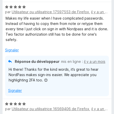
t
N
é
par
Utilisateur ou utilisatrice 17597553 de Firefox
,
il y a un mois
o
5
t
s
Makes my life easier when I have complicated passwords.
é
u
Instead of having to copy them from note or retype them
5
r
every time I just click on sign in with Nordpass and it is done.
s
5
Two factor authorization still has to be done for one's
u
safety.
r
5
Signaler
Réponse du développeur
mis en ligne :
il y a un mois
Hi there! Thanks for the kind words, it’s great to hear
NordPass makes sign-ins easier. We appreciate you
highlighting 2FA too. 😊
Signaler
N
par
Utilisateur ou utilisatrice 16569406 de Firefox
,
il y a un mois
o