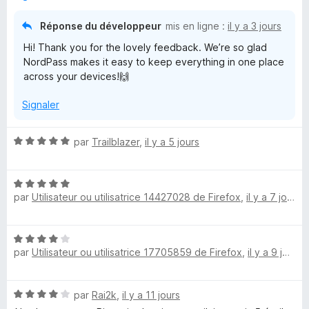
s
5
d
u
Réponse du développeur
mis en ligne :
il y a 3 jours
r
Hi! Thank you for the lovely feedback. We’re so glad
5
P
NordPass makes it easy to keep everything in one place
across your devices!🙌
a
Signaler
s
N
par
Trailblazer
,
il y a 5 jours
s
o
t
N
é
®
par
Utilisateur ou utilisatrice 14427028 de Firefox
,
il y a 7 jours
o
5
t
s
P
é
u
N
5
r
par
Utilisateur ou utilisatrice 17705859 de Firefox
a
,
il y a 9 jours
o
s
5
t
u
é
r
s
N
par
Rai2k
,
il y a 11 jours
4
5
o