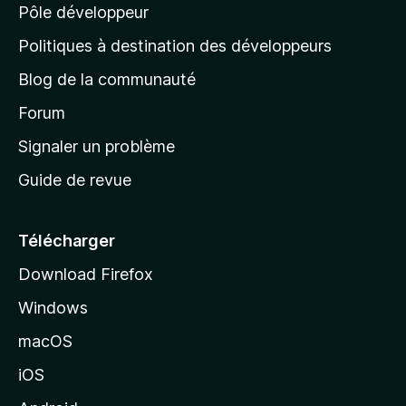
Pôle développeur
a
g
Politiques à destination des développeurs
e
Blog de la communauté
d
’
Forum
a
Signaler un problème
c
Guide de revue
c
u
e
Télécharger
i
Download Firefox
l
Windows
d
e
macOS
M
iOS
o