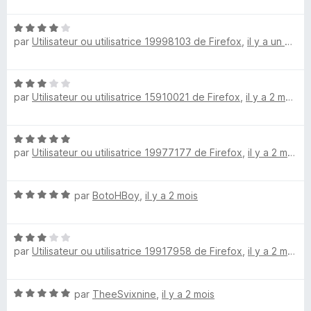
t
é
N
5
par
Utilisateur ou utilisatrice 19998103 de Firefox
,
il y a un mois
o
s
t
u
é
r
N
4
5
par
Utilisateur ou utilisatrice 15910021 de Firefox
,
il y a 2 mois
o
s
t
u
é
r
N
3
5
par
Utilisateur ou utilisatrice 19977177 de Firefox
,
il y a 2 mois
o
s
t
u
é
r
N
par
BotoHBoy
,
il y a 2 mois
5
5
o
s
t
u
N
é
r
par
Utilisateur ou utilisatrice 19917958 de Firefox
,
il y a 2 mois
o
5
5
t
s
é
u
N
par
TheeSvixnine
,
il y a 2 mois
3
r
o
s