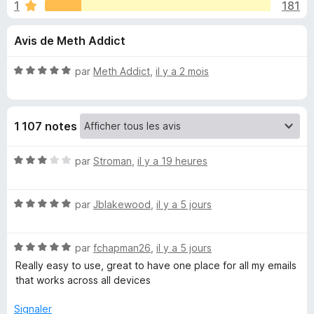
u
1
181
g
a
e
Avis de Meth Addict
t
e
s
N
par
Meth Addict
,
il y a 2 mois
u
o
r
p
t
F
é
1 107 notes
5
i
o
s
r
u
N
par
Stroman
,
il y a 19 heures
e
u
r
o
f
5
t
o
r
N
é
par
Jblakewood
,
il y a 5 jours
x
o
3
t
s
N
N
é
par
fchapman26
,
il y a 5 jours
u
o
5
r
Really easy to use, great to have one place for all my emails
o
t
s
5
that works across all devices
é
u
r
5
r
Signaler