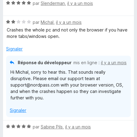
N
par
Slenderman
,
il y a un mois
5
r
o
s
5
t
u
N
é
par
Michal
,
il y a un mois
r
o
5
5
Crashes the whole pc and not only the browser if you have
t
s
more tabs/windows open.
é
u
2
r
Signaler
s
5
u
Réponse du développeur
mis en ligne :
il y a un mois
r
Hi Michal, sorry to hear this. That sounds really
5
disruptive. Please email our support team at
support@nordpass.com with your browser version, OS,
and when the crashes happen so they can investigate
further with you.
Signaler
N
par
Sabine Pils
,
il y a un mois
o