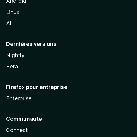
z
Android
i
Linux
l
All
l
a
Dernières versions
Nightly
Beta
Firefox pour entreprise
Enterprise
Communauté
Connect