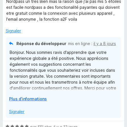
s
Nordpass un tres Bien mias la raison que j'ai pas mis 5 étoiles
s
t
u
est facile nordpass a des fonctionalité payantes qui doivent
é
r
etre gratuit comme la connexion avec plusieurs appareil ,
w
4
5
l'email anonyme , la fonction a2F voila
s
u
Signaler
o
r
5
Réponse du développeur
mis en ligne :
il y a 8 jours
r
Bonjour. Nous sommes ravis d'apprendre que votre
expérience globale a été positive. Nous apprécions
d
également vos suggestions concernant les
fonctionnalités que vous souhaiteriez voir incluses dans
M
la version gratuite. Vos commentaires sont importants
pour nous et nous les transmettrons à notre équipe afin
a
d'améliorer continuellement nos offres. Merci pour votre
contribution.
D
Plus d’informations
n
é
v
Signaler
a
e
l
N
par
SELstar
,
il y a 12 jours