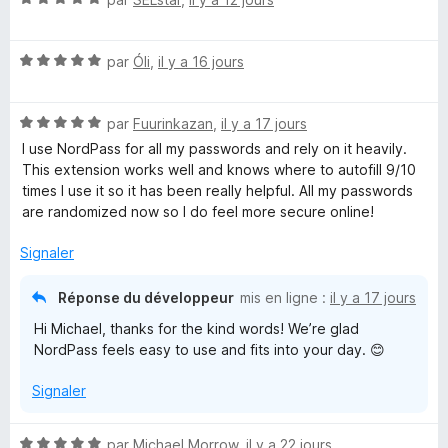
g
o
o
p
t
e
p
N
é
par
Óli
,
il y a 16 jours
e
o
5
r
r
t
s
p
N
é
par
Fuurinkazan
,
il y a 17 jours
u
o
&
o
5
r
I use NordPass for all my passwords and rely on it heavily.
u
t
s
5
This extension works well and knows where to autofill 9/10
r
é
u
D
times I use it so it has been really helpful. All my passwords
a
5
r
are randomized now so I do feel more secure online!
f
s
5
f
i
u
Signaler
i
r
c
g
5
Réponse du développeur
mis en ligne :
il y a 17 jours
h
e
Hi Michael, thanks for the kind words! We’re glad
i
r
NordPass feels easy to use and fits into your day. 😊
t
Signaler
a
N
par
Michael Morrow
,
il y a 22 jours