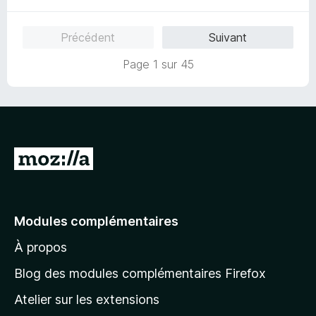
5
t
u
é
r
Précédent
Suivant
5
5
s
Page 1 sur 45
u
r
5
A
l
l
e
Modules complémentaires
r
À propos
à
l
Blog des modules complémentaires Firefox
a
Atelier sur les extensions
p