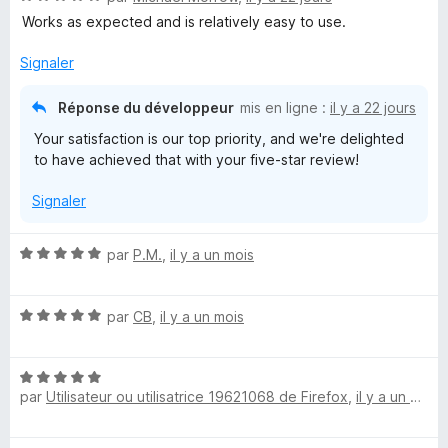
o
Works as expected and is relatively easy to use.
l
t
é
Signaler
V
5
s
Réponse du développeur
mis en ligne :
il y a 22 jours
u
a
Your satisfaction is our top priority, and we're delighted
r
to have achieved that with your five-star review!
5
u
Signaler
l
N
par
P.M.
,
il y a un mois
t
o
t
N
é
par
CB
,
il y a un mois
o
5
t
s
N
é
u
par
Utilisateur ou utilisatrice 19621068 de Firefox
,
il y a un mois
o
5
r
t
s
5
é
u