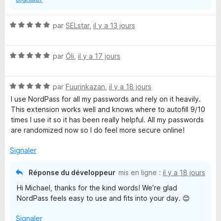
g
e
N
par
SELstar
,
il y a 13 jours
o
t
r
N
é
par
Óli
,
il y a 17 jours
o
5
&
t
s
N
é
par
Fuurinkazan
,
il y a 18 jours
u
D
o
5
r
I use NordPass for all my passwords and rely on it heavily.
t
s
5
This extension works well and knows where to autofill 9/10
é
i
u
times I use it so it has been really helpful. All my passwords
5
r
are randomized now so I do feel more secure online!
s
5
g
u
Signaler
r
i
5
Réponse du développeur
mis en ligne :
il y a 18 jours
Hi Michael, thanks for the kind words! We’re glad
t
NordPass feels easy to use and fits into your day. 😊
a
Signaler