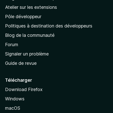
a
Atelier sur les extensions
p
Pôle développeur
a
g
Politiques à destination des développeurs
e
Blog de la communauté
d
’
Forum
a
Signaler un problème
c
Guide de revue
c
u
e
Télécharger
i
Download Firefox
l
Windows
d
e
macOS
M