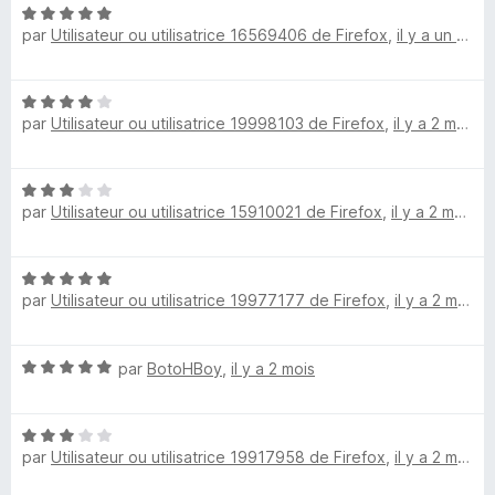
N
par
Utilisateur ou utilisatrice 16569406 de Firefox
,
il y a un mois
o
t
é
N
5
par
Utilisateur ou utilisatrice 19998103 de Firefox
,
il y a 2 mois
o
s
t
u
é
r
N
4
5
par
Utilisateur ou utilisatrice 15910021 de Firefox
,
il y a 2 mois
o
s
t
u
é
r
N
3
5
par
Utilisateur ou utilisatrice 19977177 de Firefox
,
il y a 2 mois
o
s
t
u
é
r
N
par
BotoHBoy
,
il y a 2 mois
5
5
o
s
t
u
N
é
r
par
Utilisateur ou utilisatrice 19917958 de Firefox
,
il y a 2 mois
o
5
5
t
s