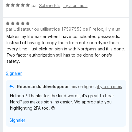
N
par
Sabine Pils
,
il y a un mois
o
t
N
é
par
Utilisateur ou utilisatrice 17597553 de Firefox
,
il y a un mois
o
5
t
s
Makes my life easier when I have complicated passwords.
é
u
Instead of having to copy them from note or retype them
5
r
every time I just click on sign in with Nordpass and it is done.
s
5
Two factor authorization still has to be done for one's
u
safety.
r
5
Signaler
Réponse du développeur
mis en ligne :
il y a un mois
Hi there! Thanks for the kind words, it’s great to hear
NordPass makes sign-ins easier. We appreciate you
highlighting 2FA too. 😊
Signaler