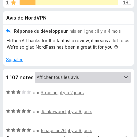
u
1
181
g
a
e
Avis de NordVPN
t
e
s
Réponse du développeur
mis en ligne :
il y a 4 mois
u
Hi there! Thanks for the fantastic review, it means a lot to us.
r
p
We’re so glad NordPass has been a great fit for you 😊
F
i
o
Signaler
r
e
u
1 107 notes
f
o
r
N
par
Stroman
,
il y a 2 jours
x
o
N
t
N
é
par
Jblakewood
,
il y a 6 jours
o
o
3
t
s
N
é
par
fchapman26
,
il y a 6 jours
u
r
o
5