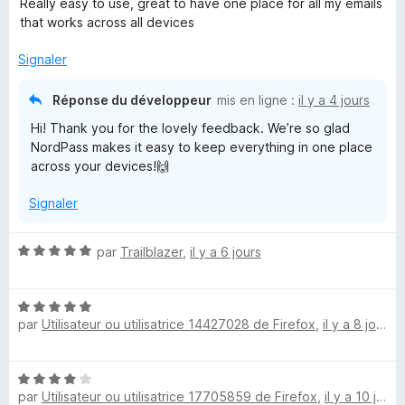
r
Really easy to use, great to have one place for all my emails
t
s
5
that works across all devices
d
é
u
5
r
Signaler
P
s
5
u
Réponse du développeur
mis en ligne :
il y a 4 jours
r
a
Hi! Thank you for the lovely feedback. We’re so glad
5
NordPass makes it easy to keep everything in one place
s
across your devices!🙌
s
Signaler
®
N
par
Trailblazer
,
il y a 6 jours
o
P
t
N
é
par
Utilisateur ou utilisatrice 14427028 de Firefox
,
il y a 8 jours
o
5
a
t
s
é
u
s
N
5
r
par
Utilisateur ou utilisatrice 17705859 de Firefox
,
il y a 10 jours
o
s
5