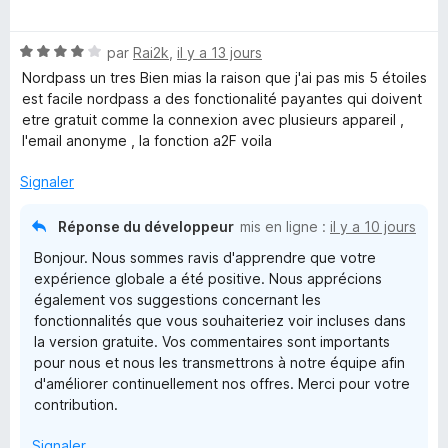
t
s
u
é
r
N
par
Rai2k
,
il y a 13 jours
4
5
w
o
s
Nordpass un tres Bien mias la raison que j'ai pas mis 5 étoiles
t
u
est facile nordpass a des fonctionalité payantes qui doivent
o
é
r
etre gratuit comme la connexion avec plusieurs appareil ,
4
5
l'email anonyme , la fonction a2F voila
s
r
u
Signaler
r
d
5
Réponse du développeur
mis en ligne :
il y a 10 jours
M
Bonjour. Nous sommes ravis d'apprendre que votre
expérience globale a été positive. Nous apprécions
également vos suggestions concernant les
a
fonctionnalités que vous souhaiteriez voir incluses dans
la version gratuite. Vos commentaires sont importants
n
pour nous et nous les transmettrons à notre équipe afin
d'améliorer continuellement nos offres. Merci pour votre
a
contribution.
Signaler