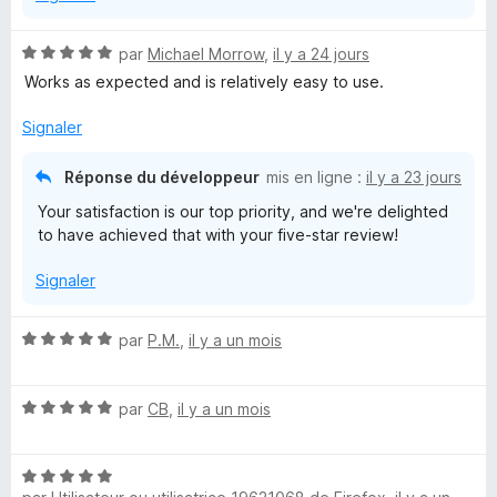
l
N
par
Michael Morrow
,
il y a 24 jours
o
Works as expected and is relatively easy to use.
V
t
é
Signaler
a
5
s
Réponse du développeur
mis en ligne :
il y a 23 jours
u
u
Your satisfaction is our top priority, and we're delighted
r
to have achieved that with your five-star review!
5
l
Signaler
t
N
par
P.M.
,
il y a un mois
o
t
N
é
par
CB
,
il y a un mois
o
5
t
s
N
é
u