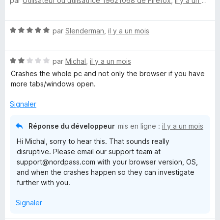
par
Utilisateur ou utilisatrice 19621068 de Firefox
,
il y a un mois
o
5
r
t
s
5
é
u
N
par
Slenderman
,
il y a un mois
5
r
o
s
5
t
u
N
é
par
Michal
,
il y a un mois
r
o
5
5
Crashes the whole pc and not only the browser if you have
t
s
more tabs/windows open.
é
u
2
r
Signaler
s
5
u
Réponse du développeur
mis en ligne :
il y a un mois
r
Hi Michal, sorry to hear this. That sounds really
5
disruptive. Please email our support team at
support@nordpass.com with your browser version, OS,
and when the crashes happen so they can investigate
further with you.
Signaler