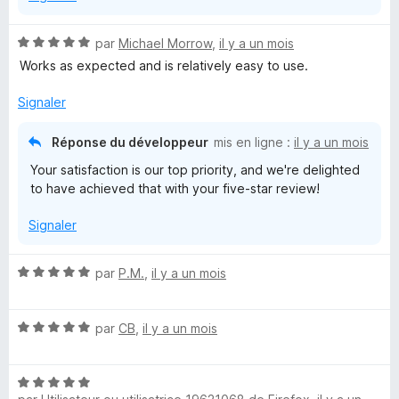
l
N
par
Michael Morrow
,
il y a un mois
o
Works as expected and is relatively easy to use.
V
t
é
Signaler
a
5
s
Réponse du développeur
mis en ligne :
il y a un mois
u
u
Your satisfaction is our top priority, and we're delighted
r
to have achieved that with your five-star review!
5
l
Signaler
t
N
par
P.M.
,
il y a un mois
o
t
N
é
par
CB
,
il y a un mois
o
5
t
s
N
é
u