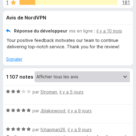
u
1
181
g
a
e
Avis de NordVPN
t
e
s
Réponse du développeur
mis en ligne :
il y a 10 mois
u
Your positive feedback motivates our team to continue
r
p
delivering top-notch service. Thank you for the review!
F
i
o
Signaler
r
e
u
1 107 notes
f
o
r
N
par
Stroman
,
il y a 5 jours
x
o
N
t
N
é
par
Jblakewood
,
il y a 9 jours
o
o
3
t
s
N
é
par
fchapman26
,
il y a 9 jours
u
r
o
5