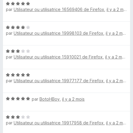
N
par
Utilisateur ou utilisatrice 16569406 de Firefox
,
il y a 2 mois
o
t
é
N
5
par
Utilisateur ou utilisatrice 19998103 de Firefox
,
il y a 2 mois
o
s
t
u
é
r
N
4
5
par
Utilisateur ou utilisatrice 15910021 de Firefox
,
il y a 2 mois
o
s
t
u
é
r
N
3
5
par
Utilisateur ou utilisatrice 19977177 de Firefox
,
il y a 2 mois
o
s
t
u
é
r
N
par
BotoHBoy
,
il y a 2 mois
5
5
o
s
t
u
N
é
r
par
Utilisateur ou utilisatrice 19917958 de Firefox
,
il y a 2 mois
o
5
5
t
s