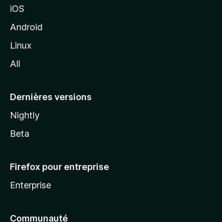
iOS
o
z
Android
i
Linux
l
All
l
a
Dernières versions
Nightly
Beta
Firefox pour entreprise
Enterprise
Communauté