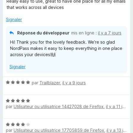
r
Really easy to use, great to have one place for all my emails
t
s
5
that works across all devices
d
é
u
5
r
Signaler
P
s
5
u
Réponse du développeur
mis en ligne :
il y a 7 jours
r
a
Hi! Thank you for the lovely feedback. We’re so glad
5
NordPass makes it easy to keep everything in one place
s
across your devices!🙌
s
Signaler
®
N
par
Trailblazer
,
il y a 9 jours
o
P
t
N
é
par
Utilisateur ou utilisatrice 14427028 de Firefox
,
il y a 11 jours
o
5
a
t
s
é
u
s
N
5
r
par
Utilisateur ou utilisatrice 17705859 de Firefox
,
il y a 13 jours
o
s
5