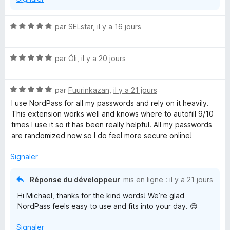
g
e
N
par
SELstar
,
il y a 16 jours
o
t
r
N
é
par
Óli
,
il y a 20 jours
o
5
&
t
s
N
é
par
Fuurinkazan
,
il y a 21 jours
u
D
o
5
r
I use NordPass for all my passwords and rely on it heavily.
t
s
5
This extension works well and knows where to autofill 9/10
é
i
u
times I use it so it has been really helpful. All my passwords
5
r
are randomized now so I do feel more secure online!
s
5
g
u
Signaler
r
i
5
Réponse du développeur
mis en ligne :
il y a 21 jours
Hi Michael, thanks for the kind words! We’re glad
t
NordPass feels easy to use and fits into your day. 😊
a
Signaler