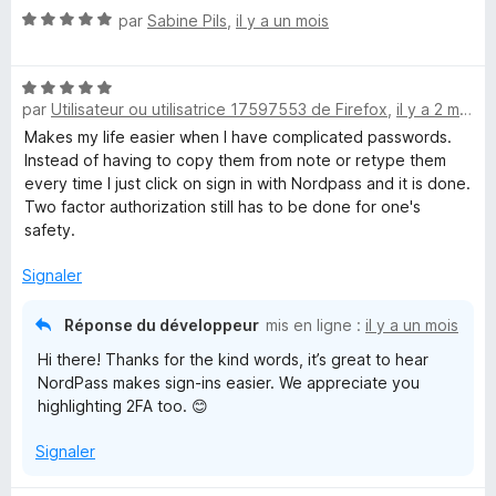
N
par
Sabine Pils
,
il y a un mois
o
t
N
é
par
Utilisateur ou utilisatrice 17597553 de Firefox
,
il y a 2 mois
o
5
t
s
Makes my life easier when I have complicated passwords.
é
u
Instead of having to copy them from note or retype them
5
r
every time I just click on sign in with Nordpass and it is done.
s
5
Two factor authorization still has to be done for one's
u
safety.
r
5
Signaler
Réponse du développeur
mis en ligne :
il y a un mois
Hi there! Thanks for the kind words, it’s great to hear
NordPass makes sign-ins easier. We appreciate you
highlighting 2FA too. 😊
Signaler