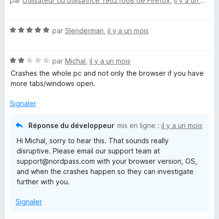
par
Utilisateur ou utilisatrice 19621068 de Firefox
,
il y a un mois
o
5
r
t
s
5
é
u
N
par
Slenderman
,
il y a un mois
5
r
o
s
5
t
u
N
é
par
Michal
,
il y a un mois
r
o
5
5
Crashes the whole pc and not only the browser if you have
t
s
more tabs/windows open.
é
u
2
r
Signaler
s
5
u
Réponse du développeur
mis en ligne :
il y a un mois
r
Hi Michal, sorry to hear this. That sounds really
5
disruptive. Please email our support team at
support@nordpass.com with your browser version, OS,
and when the crashes happen so they can investigate
further with you.
Signaler