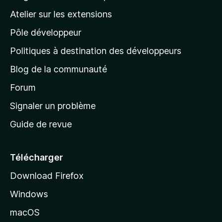
a
Atelier sur les extensions
p
Pôle développeur
a
g
Politiques à destination des développeurs
e
Blog de la communauté
d
’
Forum
a
Signaler un problème
c
Guide de revue
c
u
e
Télécharger
i
Download Firefox
l
Windows
d
e
macOS
M