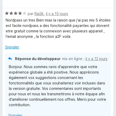
t
s
u
é
r
N
par
Rai2k
,
il y a 15 jours
4
5
w
o
s
Nordpass un tres Bien mias la raison que j'ai pas mis 5 étoiles
t
u
est facile nordpass a des fonctionalité payantes qui doivent
o
é
r
etre gratuit comme la connexion avec plusieurs appareil ,
4
5
l'email anonyme , la fonction a2F voila
s
r
u
Signaler
r
d
5
Réponse du développeur
mis en ligne :
il y a 12 jours
M
Bonjour. Nous sommes ravis d'apprendre que votre
expérience globale a été positive. Nous apprécions
également vos suggestions concernant les
a
fonctionnalités que vous souhaiteriez voir incluses dans
la version gratuite. Vos commentaires sont importants
n
pour nous et nous les transmettrons à notre équipe afin
d'améliorer continuellement nos offres. Merci pour votre
a
contribution.
Signaler