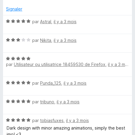
m
s
u
Signaler
i
r
5
N
par
Astral
,
il y a 3 mois
o
c
t
N
é
par
Nikita
,
il y a 3 mois
t
o
5
t
s
h
N
é
u
par
Utilisateur ou utilisatrice 18459530 de Firefox
,
il y a 3 mois
o
3
r
t
s
e
5
é
u
N
par
Punda_125
,
il y a 3 mois
5
r
m
o
s
5
t
u
e
N
é
par
tribuno
,
il y a 3 mois
r
o
5
5
t
s
N
é
par
tobiasfuxes
,
il y a 3 mois
u
o
5
r
Dark design with minor amazing animations, simply the best
t
s
5
imo! <3