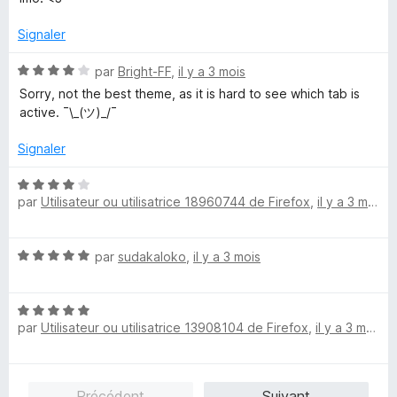
é
u
5
r
Signaler
s
5
u
N
par
Bright-FF
,
il y a 3 mois
r
o
Sorry, not the best theme, as it is hard to see which tab is
5
t
active. ¯\_(ツ)_/¯
é
4
Signaler
s
u
N
r
par
Utilisateur ou utilisatrice 18960744 de Firefox
,
il y a 3 mois
o
5
t
é
N
par
sudakaloko
,
il y a 3 mois
4
o
s
t
u
N
é
r
par
Utilisateur ou utilisatrice 13908104 de Firefox
,
il y a 3 mois
o
5
5
t
s
é
u
5
r
Précédent
Suivant