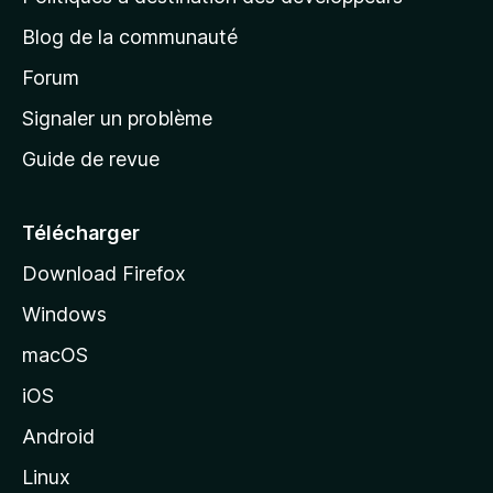
e
Blog de la communauté
d
’
Forum
a
Signaler un problème
c
Guide de revue
c
u
e
Télécharger
i
Download Firefox
l
Windows
d
e
macOS
M
iOS
o
z
Android
i
Linux