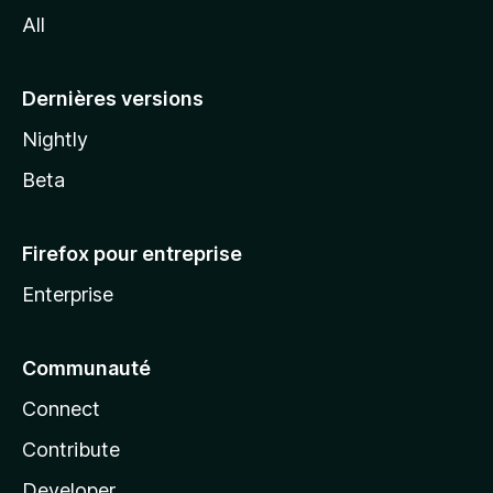
l
All
l
a
Dernières versions
Nightly
Beta
Firefox pour entreprise
Enterprise
Communauté
Connect
Contribute
Developer