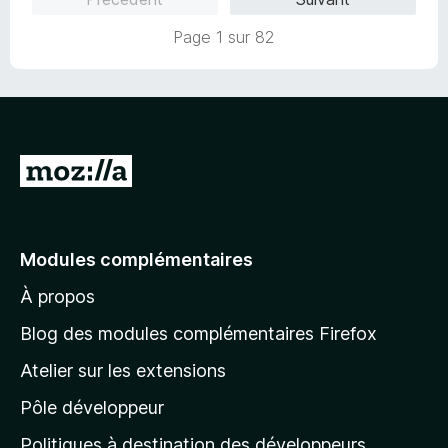
s
5
u
Page 1 sur 82
r
5
A
l
l
e
Modules complémentaires
r
À propos
à
l
Blog des modules complémentaires Firefox
a
Atelier sur les extensions
p
Pôle développeur
a
g
Politiques à destination des développeurs