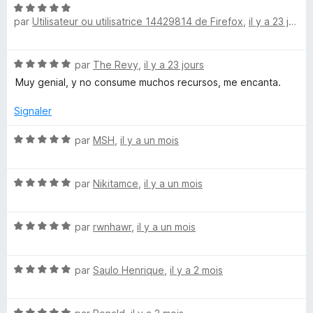
N
5
r
k
par
Utilisateur ou utilisatrice 14429814 de Firefox
,
il y a 23 jours
o
s
5
t
u
é
s
r
N
par
The Revy
,
il y a 23 jours
5
5
o
s
Muy genial, y no consume muchos recursos, me encanta.
p
t
u
é
r
Signaler
a
5
5
s
N
par
MSH
,
il y a un mois
u
o
c
r
t
5
N
é
par
Nikitamce
,
il y a un mois
e
o
5
t
s
-
N
é
par
rwnhawr
,
il y a un mois
u
o
5
r
t
T
s
5
N
é
par
Saulo Henrique
,
il y a 2 mois
u
o
5
r
h
t
s
5
N