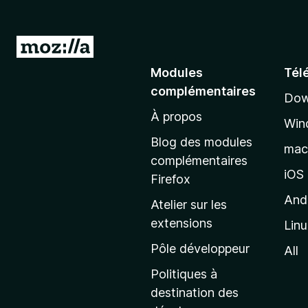
A
l
Modules
Tél
l
complémentaires
Dow
e
À propos
r
Win
à
Blog des modules
ma
l
complémentaires
a
iOS
Firefox
p
And
Atelier sur les
a
extensions
Lin
g
e
Pôle développeur
All
d
Politiques à
’
destination des
a