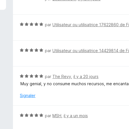
o
t
é
5
N
par
Utilisateur ou utilisatrice 17622860 de F
s
o
u
t
r
é
5
5
N
par
Utilisateur ou utilisatrice 14429814 de F
s
o
u
t
r
é
5
5
N
par
The Revy
,
il y a 20 jours
s
o
Muy genial, y no consume muchos recursos, me encanta
u
t
r
é
Signaler
5
5
s
u
N
par
MSH
,
il y a un mois
r
o
5
t