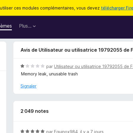
utiliser ces modules complémentaires, vous devez
télécharger Fir
hèmes
Plus…
Avis de Utilisateur ou utilisatrice 19792055 de 
N
par
Utilisateur ou utilisatrice 19792055 de F
o
Memory leak, unusable trash
t
é
Signaler
1
s
u
r
2 049 notes
5
N
par
Equinox984
,
il y a 7 jours