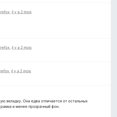
irefox
,
il y a 2 mois
irefox
,
il y a 2 mois
irefox
,
il y a 2 mois
ую вкладку. Она едва отличается от остальных
 рамка и менее прозрачный фон.