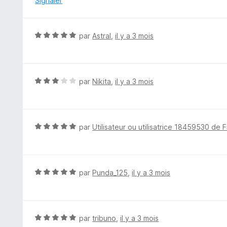
Signaler
s
u
r
N
par
Astral
,
il y a 3 mois
5
o
t
é
5
N
par
Nikita
,
il y a 3 mois
s
o
u
t
r
é
5
3
N
par
Utilisateur ou utilisatrice 18459530 de F
s
o
u
t
r
é
5
5
N
par
Punda_125
,
il y a 3 mois
s
o
u
t
r
é
5
5
N
par
tribuno
,
il y a 3 mois
s