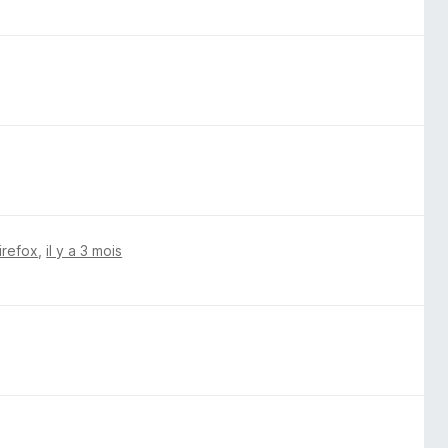
irefox
,
il y a 3 mois