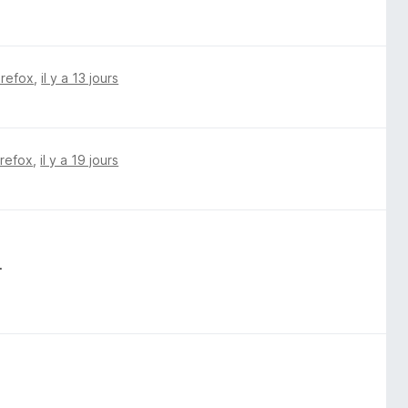
irefox
,
il y a 13 jours
irefox
,
il y a 19 jours
.