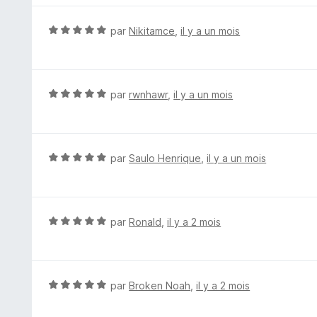
é
5
N
par
Nikitamce
,
il y a un mois
s
o
u
t
r
é
5
5
N
par
rwnhawr
,
il y a un mois
s
o
u
t
r
é
5
5
N
par
Saulo Henrique
,
il y a un mois
s
o
u
t
r
é
5
5
N
par
Ronald
,
il y a 2 mois
s
o
u
t
r
é
5
5
N
par
Broken Noah
,
il y a 2 mois
s
o
u
t