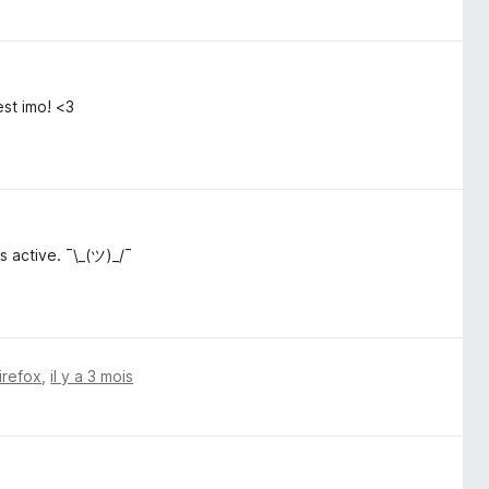
est imo! <3
s active. ¯\_(ツ)_/¯
irefox
,
il y a 3 mois