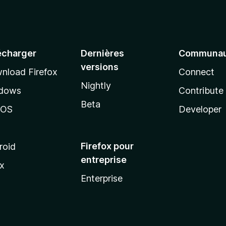
écharger
Dernières
Communau
versions
nload Firefox
Connect
Nightly
dows
Contribute
Beta
cOS
Developer
Firefox pour
roid
entreprise
ux
Enterprise