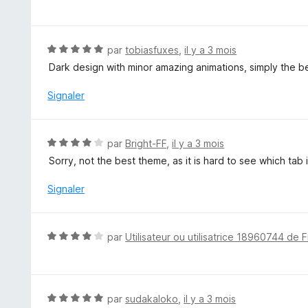
o
u
t
r
é
5
5
N
par
tobiasfuxes
,
il y a 3 mois
s
o
Dark design with minor amazing animations, simply the b
u
t
r
é
Signaler
5
5
s
u
N
par
Bright-FF
,
il y a 3 mois
r
o
Sorry, not the best theme, as it is hard to see which tab i
5
t
é
Signaler
4
s
u
N
par
Utilisateur ou utilisatrice 18960744 de F
r
o
5
t
é
4
N
par
sudakaloko
,
il y a 3 mois