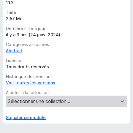
’
1.1.2
i
Taille
n
2,57 Mo
s
t
Dernière mise à jour
a
il y a 3 ans (24 janv. 2024)
n
Catégories associées
t
Abstrait
Licence
Tous droits réservés
Historique des versions
Voir toutes les versions
Ajouter à la collection
Signaler ce module