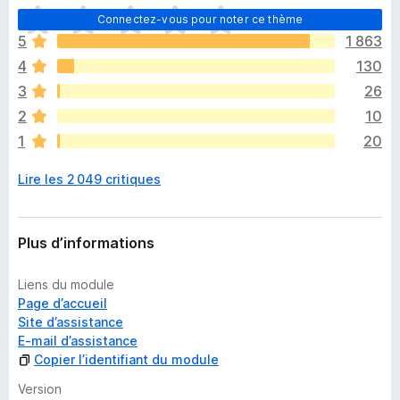
I
Connectez-vous pour noter ce thème
l
5
1 863
n
4
130
’
y
3
26
a
2
10
a
1
20
u
c
Lire les 2 049 critiques
u
n
e
n
Plus d’informations
o
t
Liens du module
e
Page d’accueil
p
Site d’assistance
o
E-mail d’assistance
u
Copier l’identifiant du module
r
l
Version