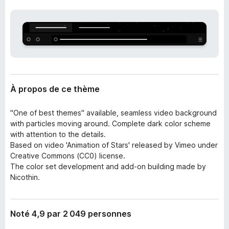
’
g
e
a
x
t
t
e
e
n
u
s
r
i
F
o
À propos de ce thème
i
n
r
"One of best themes" available, seamless video background
e
with particles moving around. Complete dark color scheme
f
with attention to the details.
o
Based on video 'Animation of Stars' released by Vimeo under
Creative Commons (CC0) license.
x
The color set development and add-on building made by
Nicothin.
Noté 4,9 par 2 049 personnes