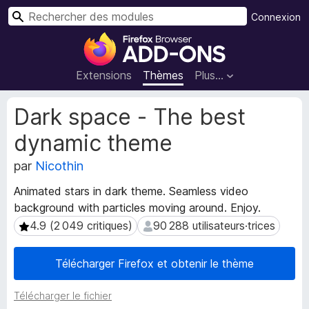
R
Connexion
e
M
c
o
h
d
Extensions
Thèmes
Plus…
e
u
r
l
M
Dark space - The best
c
e
é
h
dynamic theme
t
s
e
a
p
r
par
Nicothin
d
o
o
u
Animated stars in dark theme. Seamless video
n
r
background with particles moving around. Enjoy.
n
l
4.9 (2 049 critiques)
90 288 utilisateurs·trices
4.9 (2 049 critiques)
90 288 utilisateurs·trices
é
e
e
s
n
Télécharger Firefox et obtenir le thème
d
a
e
v
Télécharger le fichier
l
i