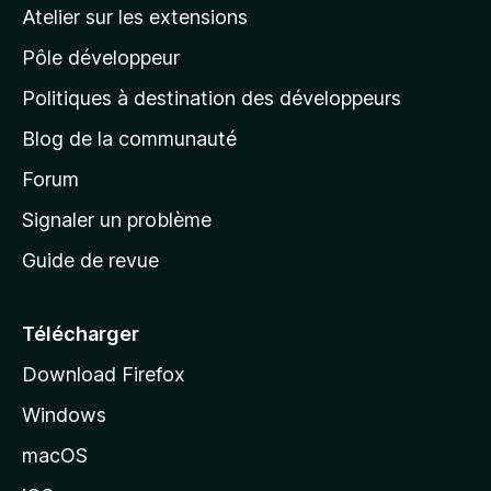
a
Atelier sur les extensions
p
Pôle développeur
a
g
Politiques à destination des développeurs
e
Blog de la communauté
d
’
Forum
a
Signaler un problème
c
Guide de revue
c
u
e
Télécharger
i
Download Firefox
l
Windows
d
e
macOS
M