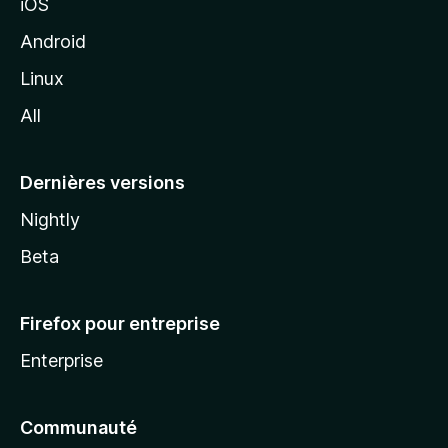
iOS
o
z
Android
i
Linux
l
All
l
a
Dernières versions
Nightly
Beta
Firefox pour entreprise
Enterprise
Communauté