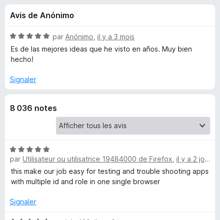
u
5
g
Avis de Anónimo
a
e
t
N
par
Anónimo
,
il y a 3 mois
e
s
o
Es de las mejores ideas que he visto en años. Muy bien
u
t
hecho!
é
r
p
5
F
Signaler
s
i
o
u
r
8 036 notes
r
e
u
5
f
o
r
N
x
par
Utilisateur ou utilisatrice 19484000 de Firefox
,
il y a 2 jours
o
F
t
this make our job easy for testing and trouble shooting apps
é
with multiple id and role in one single browser
i
5
s
Signaler
r
u