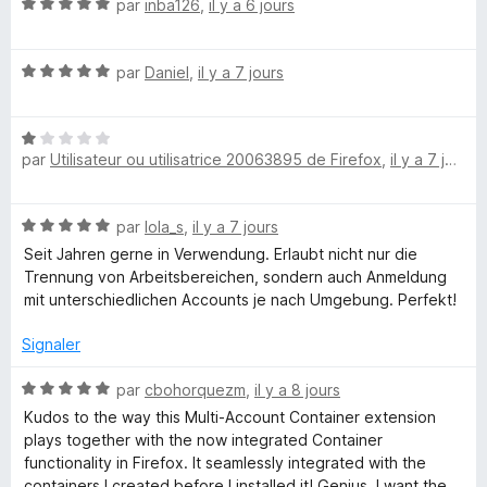
r
N
par
inba126
,
il y a 6 jours
5
o
e
t
N
é
par
Daniel
,
il y a 7 jours
f
o
5
t
s
o
N
é
u
par
Utilisateur ou utilisatrice 20063895 de Firefox
,
il y a 7 jours
o
5
r
t
s
5
x
é
u
N
par
lola_s
,
il y a 7 jours
1
r
M
o
s
5
Seit Jahren gerne in Verwendung. Erlaubt nicht nur die
t
u
Trennung von Arbeitsbereichen, sondern auch Anmeldung
u
é
r
mit unterschiedlichen Accounts je nach Umgebung. Perfekt!
5
5
s
Signaler
l
u
r
N
par
cbohorquezm
,
il y a 8 jours
t
5
o
Kudos to the way this Multi-Account Container extension
t
plays together with the now integrated Container
i
é
functionality in Firefox. It seamlessly integrated with the
5
containers I created before I installed it! Genius. I want the