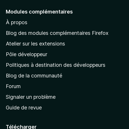
l
e
Modules complémentaires
r
À propos
à
l
Blog des modules complémentaires Firefox
a
Atelier sur les extensions
p
Pôle développeur
a
g
Politiques à destination des développeurs
e
Blog de la communauté
d
’
Forum
a
Signaler un problème
c
Guide de revue
c
u
e
Télécharger