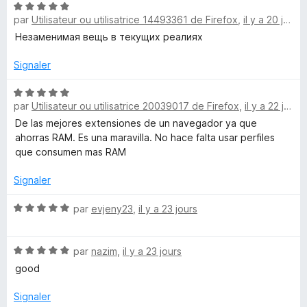
N
5
r
par
Utilisateur ou utilisatrice 14493361 de Firefox
,
il y a 20 jours
o
s
5
t
Незаменимая вещь в текущих реалиях
u
é
r
5
Signaler
5
s
u
N
par
Utilisateur ou utilisatrice 20039017 de Firefox
,
il y a 22 jours
r
o
5
t
De las mejores extensiones de un navegador ya que
é
ahorras RAM. Es una maravilla. No hace falta usar perfiles
5
que consumen mas RAM
s
u
Signaler
r
5
N
par
evjeny23
,
il y a 23 jours
o
t
N
é
par
nazim
,
il y a 23 jours
o
5
good
t
s
é
u
Signaler