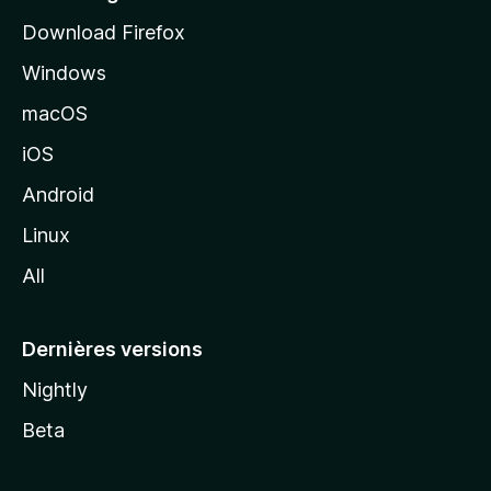
i
Download Firefox
l
Windows
d
e
macOS
M
iOS
o
z
Android
i
Linux
l
All
l
a
Dernières versions
Nightly
Beta