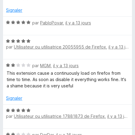
o
t
s
é
u
Signaler
n
5
r
s
5
N
par
PabloPovar
,
il y a 13 jours
u
t
o
r
t
5
N
é
a
par
Utilisateur ou utilisatrice 20055955 de Firefox
,
il y a 13 jours
o
5
t
s
i
é
u
N
par
MGM
,
il y a 13 jours
5
r
o
n
s
5
This extension cause a continuously load on firefox from
t
u
time to time. As soon as disable it everything works fine. It's
é
r
a shame because it is very useful
e
2
5
s
Signaler
r
u
r
N
s
5
par
Utilisateur ou utilisatrice 17881873 de Firefox
,
il y a 13 jours
o
t
é
N
par
DarDar
,
il y a 16 jours