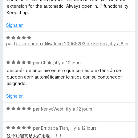
-
s
extension for the automatic "Always open in..." functionality.
u
Keep it up.
r
A
5
Signaler
c
N
par
Utilisateur ou utilisatrice 20065293 de Firefox
,
il y a 8 jours
o
c
t
é
N
par
Chule
,
il y a 10 jours
o
5
o
s
después de años me entero que con esta extensión se
t
u
pueden abrir automáticamente sitios con su contenedor
u
é
r
asignado.
5
5
n
s
Signaler
u
r
t
N
par
KenyaWest
,
il y a 12 jours
5
o
t
C
N
é
par
Erribaba Tian
,
il y a 12 jours
o
5
这个功能真是太好用啦！！！