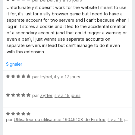
5
o
s
Unfortunately it doesn't work for the website I meant to use
t
u
it for, it's just for a silly browser game but I need to have a
é
r
separate account for two servers and I can't because when I
2
5
log in it stores a cookie and it led to the accidental creation
s
of a secondary account (and that could trigger a warning or
u
even a ban), I just wanna use separate accounts on
r
separate servers instead but can't manage to do it even
5
with this extension.
Signaler
N
par
trybel
,
il y a 17 jours
o
t
N
é
par
Zyffer
,
il y a 19 jours
o
5
t
s
N
é
u
par
Utilisateur ou utilisatrice 19049108 de Firefox
,
il y a 19 jours
o
5
r
t
s
5
é
u