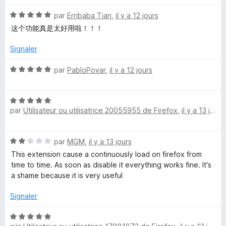
o
t
N
é
par
Erribaba Tian
,
il y a 12 jours
n
o
5
这个功能真是太好用啦！！！
t
s
é
u
t
Signaler
5
r
s
5
N
par
PabloPovar
,
il y a 12 jours
a
u
o
r
t
i
5
N
é
par
Utilisateur ou utilisatrice 20055955 de Firefox
,
il y a 13 jours
o
5
n
t
s
é
u
N
par
MGM
,
il y a 13 jours
5
r
e
o
s
5
This extension cause a continuously load on firefox from
t
u
time to time. As soon as disable it everything works fine. It's
r
é
r
a shame because it is very useful
2
5
s
s
Signaler
u
r
N
5