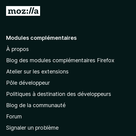
A
l
l
e
Modules complémentaires
r
À propos
à
l
Blog des modules complémentaires Firefox
a
Atelier sur les extensions
p
Pôle développeur
a
g
Politiques à destination des développeurs
e
Blog de la communauté
d
’
Forum
a
Signaler un problème
c