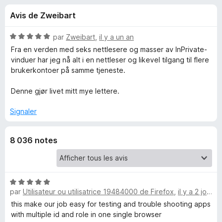
u
5
g
Avis de Zweibart
a
e
t
N
par
Zweibart
,
il y a un an
e
s
o
Fra en verden med seks nettlesere og masser av InPrivate-
u
t
vinduer har jeg nå alt i en nettleser og likevel tilgang til flere
é
r
brukerkontoer på samme tjeneste.
p
5
F
s
Denne gjør livet mitt mye lettere.
i
o
u
r
r
Signaler
e
u
5
f
o
8 036 notes
r
x
F
N
i
par
Utilisateur ou utilisatrice 19484000 de Firefox
,
il y a 2 jours
o
t
this make our job easy for testing and trouble shooting apps
r
é
with multiple id and role in one single browser