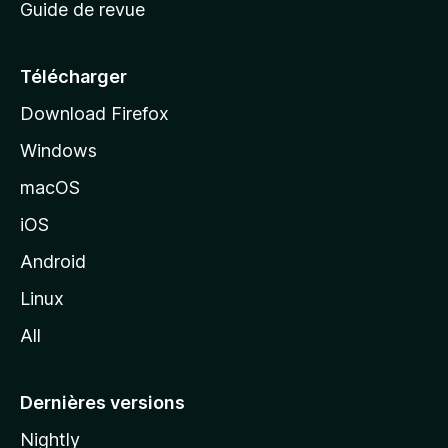
Guide de revue
c
u
e
Télécharger
i
Download Firefox
l
Windows
d
e
macOS
M
iOS
o
z
Android
i
Linux
l
All
l
a
Dernières versions
Nightly