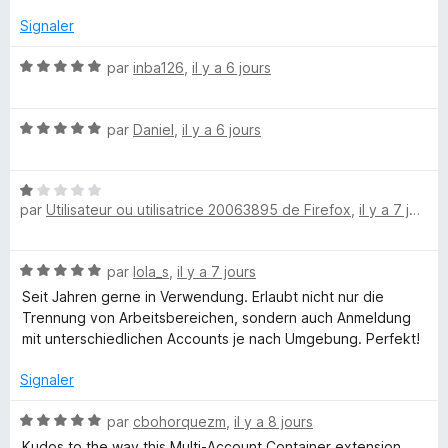
5
s
Signaler
e
u
r
N
par
inba126
,
il y a 6 jours
f
5
o
t
o
N
é
par
Daniel
,
il y a 6 jours
o
5
t
s
x
N
é
u
par
Utilisateur ou utilisatrice 20063895 de Firefox
,
il y a 7 jours
o
5
r
M
t
s
5
é
u
u
N
par
lola_s
,
il y a 7 jours
1
r
o
s
5
Seit Jahren gerne in Verwendung. Erlaubt nicht nur die
t
u
Trennung von Arbeitsbereichen, sondern auch Anmeldung
l
é
r
mit unterschiedlichen Accounts je nach Umgebung. Perfekt!
5
5
t
s
Signaler
u
i
r
N
par
cbohorquezm
,
il y a 8 jours
5
o
Kudos to the way this Multi-Account Container extension