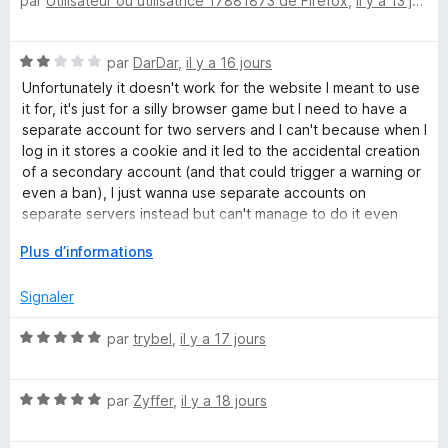
par
Utilisateur ou utilisatrice 17881873 de Firefox
,
il y a 13 jours
o
t
é
N
par
DarDar
,
il y a 16 jours
5
o
s
Unfortunately it doesn't work for the website I meant to use
t
u
it for, it's just for a silly browser game but I need to have a
é
r
separate account for two servers and I can't because when I
2
5
log in it stores a cookie and it led to the accidental creation
s
of a secondary account (and that could trigger a warning or
u
even a ban), I just wanna use separate accounts on
r
separate servers instead but can't manage to do it even
5
with this extension.
D
Plus d’informations
é
v
Signaler
e
l
N
par
trybel
,
il y a 17 jours
o
o
p
t
p
N
é
par
Zyffer
,
il y a 18 jours
e
o
5
r
t
s