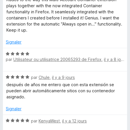
-
t
plays together with the now integrated Container
é
functionality in Firefox. It seamlessly integrated with the
5
containers I created before I installed it! Genius. I want the
A
s
extension for the automatic "Always open in..." functionality.
u
Keep it up.
c
r
5
Signaler
c
N
par
Utilisateur ou utilisatrice 20065293 de Firefox
,
il y a 8 jours
o
o
t
é
u
N
par
Chule
,
il y a 9 jours
5
o
s
después de años me entero que con esta extensión se
n
t
u
pueden abrir automáticamente sitios con su contenedor
é
r
asignado.
5
t
5
s
Signaler
u
C
r
N
par
KenyaWest
,
il y a 12 jours
5
o