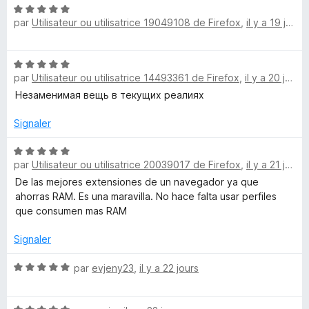
p
N
é
u
par
Utilisateur ou utilisatrice 19049108 de Firefox
,
il y a 19 jours
o
o
5
r
u
t
s
5
r
é
u
N
a
5
r
par
Utilisateur ou utilisatrice 14493361 de Firefox
,
il y a 20 jours
o
f
s
5
t
Незаменимая вещь в текущих реалиях
f
u
é
i
r
5
Signaler
c
5
s
h
u
N
e
par
Utilisateur ou utilisatrice 20039017 de Firefox
,
il y a 21 jours
r
o
r
5
t
De las mejores extensiones de un navegador ya que
é
ahorras RAM. Es una maravilla. No hace falta usar perfiles
5
que consumen mas RAM
s
u
Signaler
r
5
N
par
evjeny23
,
il y a 22 jours
o
t