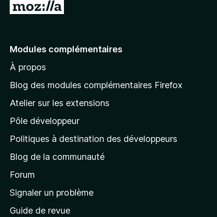
A
l
l
e
Modules complémentaires
r
À propos
à
l
Blog des modules complémentaires Firefox
a
Atelier sur les extensions
p
Pôle développeur
a
g
Politiques à destination des développeurs
e
Blog de la communauté
d
’
Forum
a
Signaler un problème
c
Guide de revue
c