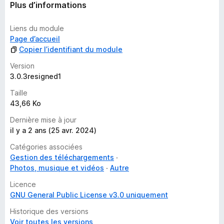
i
Plus d’informations
n
s
Liens du module
t
Page d’accueil
a
Copier l’identifiant du module
n
Version
t
3.0.3resigned1
Taille
43,66 Ko
Dernière mise à jour
il y a 2 ans (25 avr. 2024)
Catégories associées
Gestion des téléchargements
Photos, musique et vidéos
Autre
Licence
GNU General Public License v3.0 uniquement
Historique des versions
Voir toutes les versions