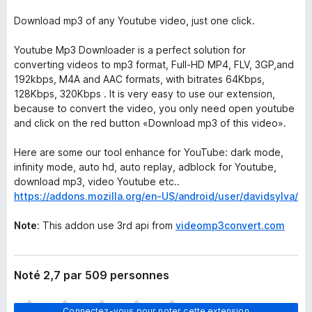
Download mp3 of any Youtube video, just one click.
Youtube Mp3 Downloader is a perfect solution for
converting videos to mp3 format, Full-HD MP4, FLV, 3GP,and
192kbps, M4A and AAC formats, with bitrates 64Kbps,
128Kbps, 320Kbps . It is very easy to use our extension,
because to convert the video, you only need open youtube
and click on the red button «Download mp3 of this video».
Here are some our tool enhance for YouTube: dark mode,
infinity mode, auto hd, auto replay, adblock for Youtube,
download mp3, video Youtube etc..
https://addons.mozilla.org/en-US/android/user/davidsylva/
Note
: This addon use 3rd api from
videomp3convert.com
Noté 2,7 par 509 personnes
I
Connectez-vous pour noter cette extension