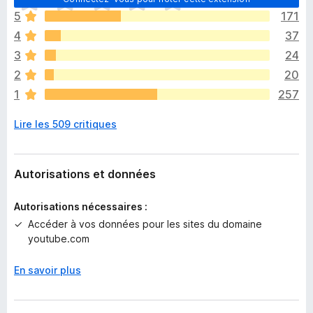
l
5
171
n
4
37
’
y
3
24
a
2
20
a
1
257
u
c
Lire les 509 critiques
u
n
e
n
Autorisations et données
o
t
Autorisations nécessaires :
e
Accéder à vos données pour les sites du domaine
p
youtube.com
o
u
En savoir plus
r
l
’