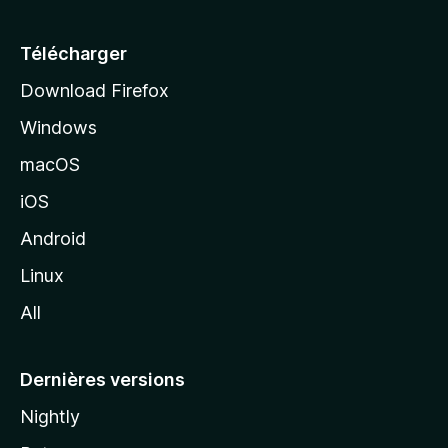
u
e
Télécharger
i
Download Firefox
l
Windows
d
e
macOS
M
iOS
o
z
Android
i
Linux
l
All
l
a
Dernières versions
Nightly