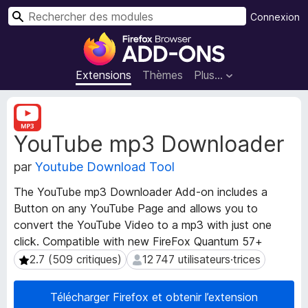
R
Connexion
e
M
c
o
h
d
Extensions
Thèmes
Plus…
e
u
r
l
M
c
e
é
h
YouTube mp3 Downloader
t
s
e
a
p
r
par
Youtube Download Tool
d
o
o
u
The YouTube mp3 Downloader Add-on includes a
n
r
Button on any YouTube Page and allows you to
n
l
convert the YouTube Video to a mp3 with just one
é
e
e
click. Compatible with new FireFox Quantum 57+
s
n
2.7 (509 critiques)
12 747 utilisateurs·trices
2.7 (509 critiques)
12 747 utilisateurs·trices
d
a
e
v
Télécharger Firefox et obtenir l’extension
l
i