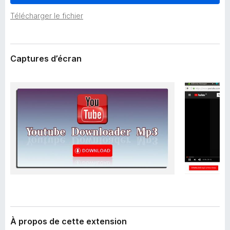
’
g
e
Télécharger le fichier
a
x
t
t
e
e
n
Captures d’écran
u
s
r
i
F
o
i
n
r
e
f
o
x
À propos de cette extension