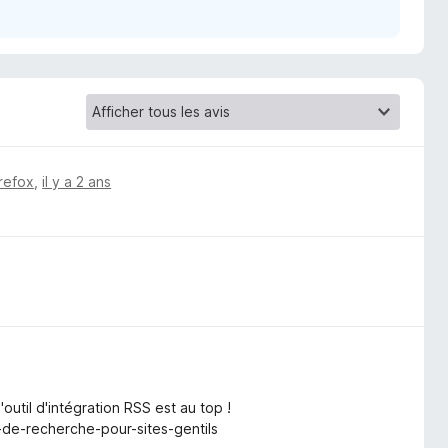
irefox
,
il y a 2 ans
'outil d'intégration RSS est au top !
r-de-recherche-pour-sites-gentils