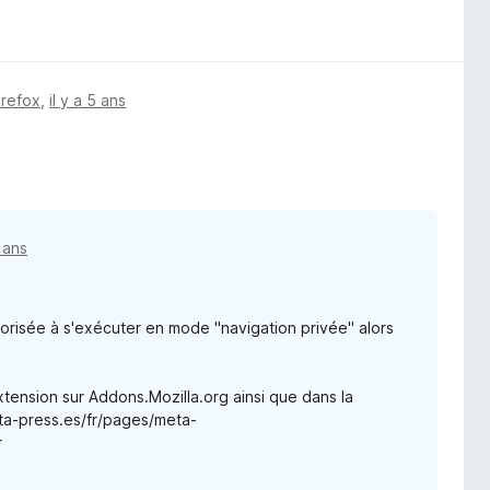
irefox
,
il y a 5 ans
5 ans
orisée à s'exécuter en mode "navigation privée" alors
'extension sur Addons.Mozilla.org ainsi que dans la
ta-press.es/fr/pages/meta-
r