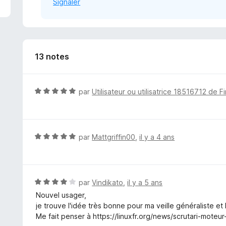
Signaler
13 notes
N
par
Utilisateur ou utilisatrice 18516712 de F
o
t
é
5
N
par
Mattgriffin00
,
il y a 4 ans
s
o
u
t
r
é
5
5
N
par
Vindikato
,
il y a 5 ans
s
o
Nouvel usager,
u
t
je trouve l'idée très bonne pour ma veille généraliste et l
r
é
Me fait penser à https://linuxfr.org/news/scrutari-moteu
5
4