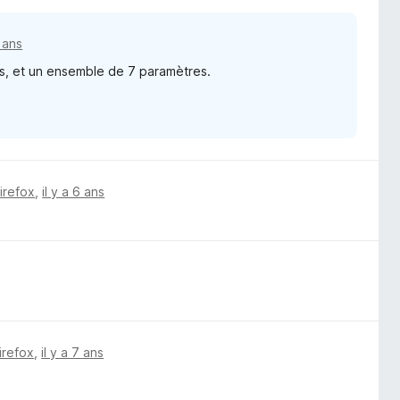
6 ans
es, et un ensemble de 7 paramètres.
Firefox
,
il y a 6 ans
irefox
,
il y a 7 ans