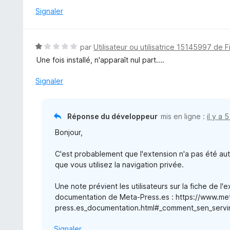
s
Signaler
u
r
5
N
par
Utilisateur ou utilisatrice 15145997 de F
o
Une fois installé, n'apparaît nul part....
t
é
Signaler
1
s
u
Réponse du développeur
mis en ligne :
il y a 
r
Bonjour,
5
C'est probablement que l'extension n'a pas été aut
que vous utilisez la navigation privée.
Une note prévient les utilisateurs sur la fiche de l
documentation de Meta-Press.es : https://www.me
press.es_documentation.html#_comment_sen_servi
Signaler