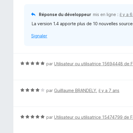
s
u
Réponse du développeur
mis en ligne :
il y a 
r
La version 1.4 apporte plus de 10 nouvelles sourc
5
Signaler
N
par
Utilisateur ou utilisatrice 15694448 de 
o
t
é
5
N
par
Guilllaume BRANDELY
,
il y a 7 ans
s
o
u
t
r
é
5
4
N
par
Utilisateur ou utilisatrice 15474799 de F
s
o
u
t