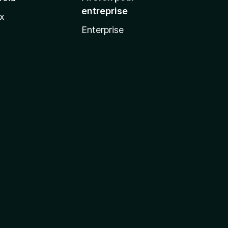
entreprise
ux
Enterprise