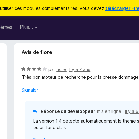
utiliser ces modules complémentaires, vous devez
télécharger Fir
hèmes
Plus…
Avis de fiore
N
par
fiore
,
il y a 7 ans
o
Très bon moteur de recherche pour la presse dommage l
t
é
Signaler
4
s
u
Réponse du développeur
mis en ligne :
il y a 
r
La version 1.4 détecte automatiquement le thème 
5
ou un fond clair.