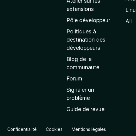
Atelier sur les
a
extensions
Lin
g
e
Pôle développeur
All
d
Politiques à
’
destination des
a
développeurs
c
Blog de la
c
communauté
u
e
Forum
i
Signaler un
l
problème
d
Guide de revue
e
M
o
Confidentialité
Cookies
Mentions légales
z