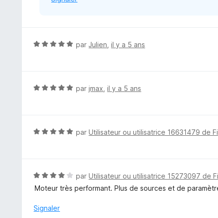
N
par
Julien
,
il y a 5 ans
o
t
é
5
N
par
jmax
,
il y a 5 ans
s
o
u
t
r
é
5
5
N
par
Utilisateur ou utilisatrice 16631479 de F
s
o
u
t
r
é
5
5
N
par
Utilisateur ou utilisatrice 15273097 de F
s
o
Moteur très performant. Plus de sources et de paramètr
u
t
r
é
Signaler
5
4