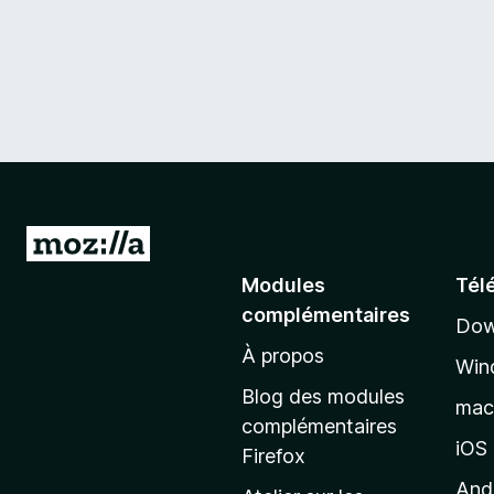
A
l
Modules
Tél
l
complémentaires
Dow
e
À propos
r
Win
à
Blog des modules
ma
l
complémentaires
a
iOS
Firefox
p
And