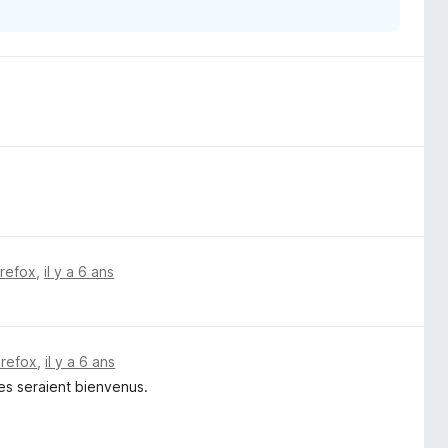
irefox
,
il y a 6 ans
irefox
,
il y a 6 ans
es seraient bienvenus.