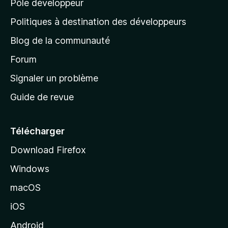
Pôle développeur
a
g
Politiques à destination des développeurs
e
Blog de la communauté
d
’
Forum
a
Signaler un problème
c
Guide de revue
c
u
e
Télécharger
i
Download Firefox
l
Windows
d
e
macOS
M
iOS
o
z
Android