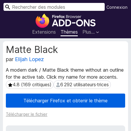
R
Connexion
e
M
c
o
h
d
Extensions
Thèmes
Plus…
e
u
r
l
M
Matte Black
c
e
é
h
t
par
Elijah Lopez
s
e
a
p
r
A modern dark / Matte Black theme without an outline
d
o
for the active tab. Click my name for more accents.
o
u
n
4.8 (169 critiques)
6 292 utilisateurs·trices
4.8 (169 critiques)
6 292 utilisateurs·trices
r
n
l
é
Télécharger Firefox et obtenir le thème
e
e
s
n
d
Télécharger le fichier
a
e
v
l
i