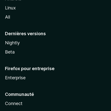
i
Linux
l
All
l
a
Dernières versions
Nightly
Beta
Firefox pour entreprise
Enterprise
Communauté
Connect