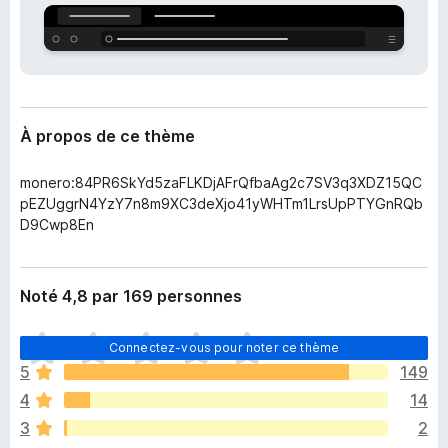
’
g
e
a
x
t
t
e
e
n
u
s
À propos de ce thème
r
i
F
o
monero:84PR6SkYd5zaFLKDjAFrQfbaAg2c7SV3q3XDZ15QC
i
n
pEZUggrN4YzY7n8m9XC3deXjo41yWHTm1LrsUpPTYGnRQb
r
D9Cwp8En
e
f
o
Noté 4,8 par 169 personnes
x
I
Connectez-vous pour noter ce thème
l
5
149
n
4
14
’
y
3
2
a