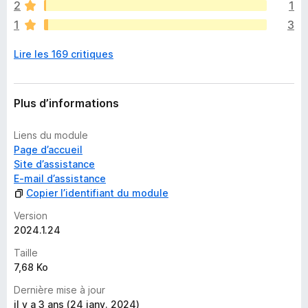
2
1
a
1
3
u
c
Lire les 169 critiques
u
n
e
n
Plus d’informations
o
t
Liens du module
e
Page d’accueil
p
Site d’assistance
o
E-mail d’assistance
u
Copier l’identifiant du module
r
l
Version
’
2024.1.24
i
Taille
n
7,68 Ko
s
t
Dernière mise à jour
a
il y a 3 ans (24 janv. 2024)