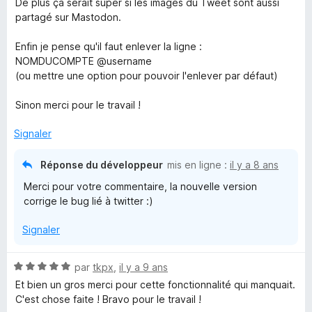
De plus ça serait super si les images du Tweet sont aussi
s
partagé sur Mastodon.
u
r
Enfin je pense qu'il faut enlever la ligne :
5
NOMDUCOMPTE @username
(ou mettre une option pour pouvoir l'enlever par défaut)
Sinon merci pour le travail !
Signaler
Réponse du développeur
mis en ligne :
il y a 8 ans
Merci pour votre commentaire, la nouvelle version
corrige le bug lié à twitter :)
Signaler
N
par
tkpx
,
il y a 9 ans
o
Et bien un gros merci pour cette fonctionnalité qui manquait.
t
C'est chose faite ! Bravo pour le travail !
é