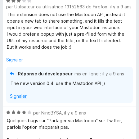
N
u
par
Utilisateur ou utilisatrice 13152563 de Firefox
,
il y a 9 ans
o
r
t
This extension does not use the Mastodon API, instead it
5
é
opens a new tab to share something, and it fills the text
3
input in your web interface of your Mastodon instance.
s
I would prefer a popup with just a pre-filled form with the
u
URL of my resource and the title, or the text I selected.
r
But it works and does the job ;)
5
Signaler
Réponse du développeur
mis en ligne :
il y a 9 ans
The new version 0.4, use the Mastodon API ;)
Signaler
N
par
NinoBYSA
,
il y a 9 ans
o
Quelques bugs sur "Partager via Mastodon" sur Twitter,
t
parfois l'option n'apparait pas.
é
4