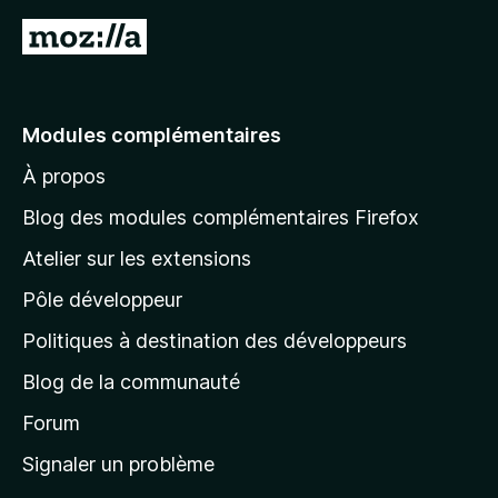
A
l
l
e
Modules complémentaires
r
À propos
à
l
Blog des modules complémentaires Firefox
a
Atelier sur les extensions
p
Pôle développeur
a
g
Politiques à destination des développeurs
e
Blog de la communauté
d
’
Forum
a
Signaler un problème
c