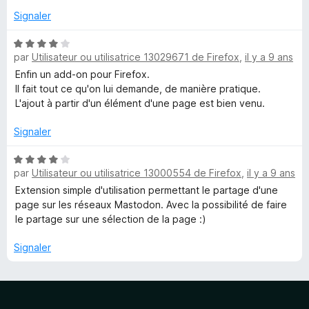
5
Signaler
s
u
N
r
par
Utilisateur ou utilisatrice 13029671 de Firefox
,
il y a 9 ans
o
5
t
Enfin un add-on pour Firefox.
é
Il fait tout ce qu'on lui demande, de manière pratique.
4
L'ajout à partir d'un élément d'une page est bien venu.
s
u
Signaler
r
5
N
par
Utilisateur ou utilisatrice 13000554 de Firefox
,
il y a 9 ans
o
t
Extension simple d'utilisation permettant le partage d'une
é
page sur les réseaux Mastodon. Avec la possibilité de faire
4
le partage sur une sélection de la page :)
s
u
Signaler
r
5