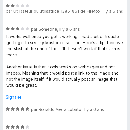
u
e
N
é
r
par
Utilisateur ou utilisatrice 12851851 de Firefox
,
il y a 6 ans
o
5
5
t
s
é
u
N
par
Someone
,
il y a 6 ans
2
r
o
s
5
It works well once you get it working. I had a bit of trouble
t
u
getting it to see my Mastodon session. Here's a tip: Remove
é
r
the slash at the end of the URL. It won't work if that slash is
3
5
there.
s
u
Another issue is that it only works on webpages and not
r
images. Meaning that it would post a link to the image and
5
not the image itself. If it would actually post an image that
would be great.
Signaler
N
par
Ronaldo Vieira Lobato
,
il y a 6 ans
o
t
N
é