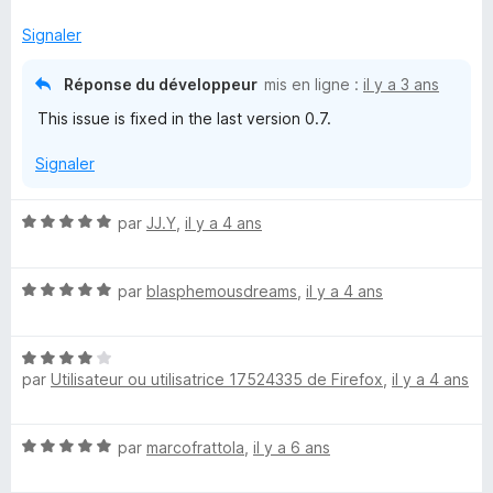
s
t
u
Signaler
r
5
Réponse du développeur
mis en ligne :
il y a 3 ans
o
This issue is fixed in the last version 0.7.
d
Signaler
o
N
par
JJ.Y
,
il y a 4 ans
n
o
t
N
é
par
blasphemousdreams
,
il y a 4 ans
S
o
5
t
s
h
N
é
u
par
Utilisateur ou utilisatrice 17524335 de Firefox
,
il y a 4 ans
o
5
r
a
t
s
5
é
u
N
par
marcofrattola
,
il y a 6 ans
4
r
r
o
s
5
t