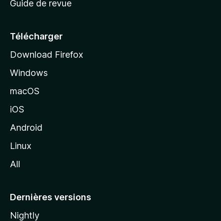
Guide de revue
c
u
e
Télécharger
i
Download Firefox
l
Windows
d
e
macOS
M
iOS
o
z
Android
i
Linux
l
All
l
a
Dernières versions
Nightly