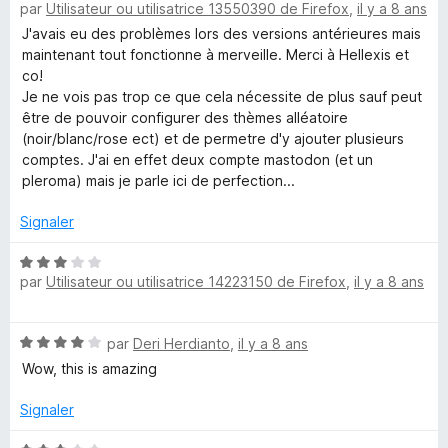
par
Utilisateur ou utilisatrice 13550390 de Firefox
,
il y a 8 ans
o
5
t
s
J'avais eu des problèmes lors des versions antérieures mais
é
u
maintenant tout fonctionne à merveille. Merci à Hellexis et
4
r
co!
s
5
Je ne vois pas trop ce que cela nécessite de plus sauf peut
u
être de pouvoir configurer des thèmes alléatoire
r
(noir/blanc/rose ect) et de permetre d'y ajouter plusieurs
5
comptes. J'ai en effet deux compte mastodon (et un
pleroma) mais je parle ici de perfection...
Signaler
N
par
Utilisateur ou utilisatrice 14223150 de Firefox
,
il y a 8 ans
o
t
é
N
par
Deri Herdianto
,
il y a 8 ans
3
o
s
Wow, this is amazing
t
u
é
r
Signaler
4
5
s