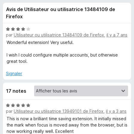
u
5
g
Avis de Utilisateur ou utilisatrice 13484109 de
a
e
Firefox
t
e
s
N
u
par
Utilisateur ou utilisatrice 13484109 de Firefox
,
il y a 7 ans
o
r
t
Wonderful extension! Very useful.
p
é
F
4
I wish I could configure multiple accounts, but otherwise
i
o
s
great tool.
r
u
e
u
r
Signaler
f
5
o
r
17 notes
x
M
N
par
Utilisateur ou utilisatrice 13949101 de Firefox
,
il y a 3 ans
o
a
t
This is now a brilliant time saving extension. It initially missed
é
the mark when focus is moved away from the browser, but is
s
5
now working really well. Excellent