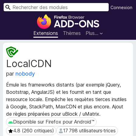
R
Connexion
e
M
c
o
h
d
Extensions
Thèmes
Plus…
e
u
r
l
M
c
e
é
h
LocalCDN
t
s
e
a
p
r
par
nobody
d
o
o
u
Émule les frameworks distants (par exemple jQuery,
n
r
Bootstrap, AngularJS) et les fournit en tant que
n
l
ressource locale. Empêche les requètes tierces inutiles
é
e
e
à Google, StackPath, MaxCDN et plus encore. Ajout
s
n
de règles préparées pour uBlock / uMatrix.
d
a
Disponible sur Firefox pour Android™
Disponible sur Firefox pour Android™
e
v
4.8 (260 critiques)
17 798 utilisateurs·trices
4.8 (260 critiques)
17 798 utilisateurs·trices
l
i