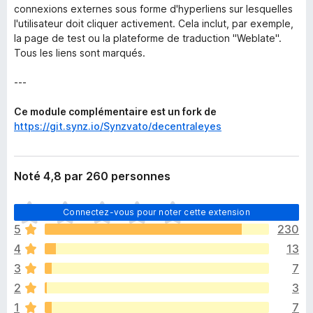
connexions externes sous forme d'hyperliens sur lesquelles
l'utilisateur doit cliquer activement. Cela inclut, par exemple,
la page de test ou la plateforme de traduction "Weblate".
Tous les liens sont marqués.
---
Ce module complémentaire est un fork de
https://git.synz.io/Synzvato/decentraleyes
Noté 4,8 par 260 personnes
I
Connectez-vous pour noter cette extension
l
5
230
n
4
13
’
y
3
7
a
2
3
a
1
7
u