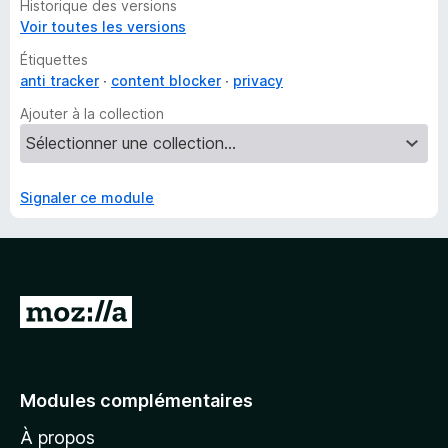
Historique des versions
Voir toutes les versions
Étiquettes
anti tracker
content blocker
privacy
Ajouter à la collection
Signaler ce module
A
l
l
e
Modules complémentaires
r
À propos
à