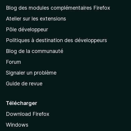
l
Blog des modules complémentaires Firefox
a
Atelier sur les extensions
p
Pôle développeur
a
g
Politiques à destination des développeurs
e
Blog de la communauté
d
’
Forum
a
Signaler un problème
c
Guide de revue
c
u
e
Télécharger
i
Download Firefox
l
Windows
d