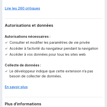
c
Lire les 260 critiques
u
n
e
n
Autorisations et données
o
t
Autorisations nécessaires :
e
Consulter et modifier les paramètres de vie privée
p
Accéder à l’activité du navigateur pendant la navigation
o
u
Accéder à vos données pour tous les sites web
r
l
Collecte de données :
’
Le développeur indique que cette extension n’a pas
i
besoin de collecter de données.
n
s
En savoir plus
t
a
n
Plus d’informations
t