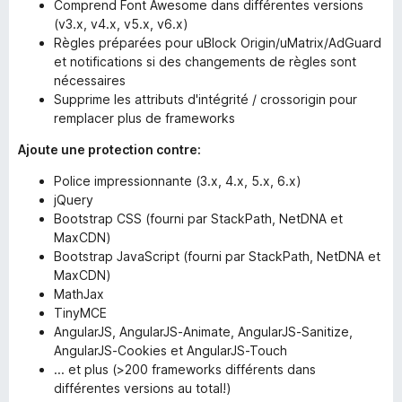
Comprend Font Awesome dans différentes versions
(v3.x, v4.x, v5.x, v6.x)
Règles préparées pour uBlock Origin/uMatrix/AdGuard
et notifications si des changements de règles sont
nécessaires
Supprime les attributs d'intégrité / crossorigin pour
remplacer plus de frameworks
Ajoute une protection contre:
Police impressionnante (3.x, 4.x, 5.x, 6.x)
jQuery
Bootstrap CSS (fourni par StackPath, NetDNA et
MaxCDN)
Bootstrap JavaScript (fourni par StackPath, NetDNA et
MaxCDN)
MathJax
TinyMCE
AngularJS, AngularJS-Animate, AngularJS-Sanitize,
AngularJS-Cookies et AngularJS-Touch
... et plus (>200 frameworks différents dans
différentes versions au total!)