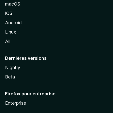
e
macOS
M
iOS
o
z
Android
i
Linux
l
All
l
a
Dernières versions
Nightly
Beta
Firefox pour entreprise
Enterprise