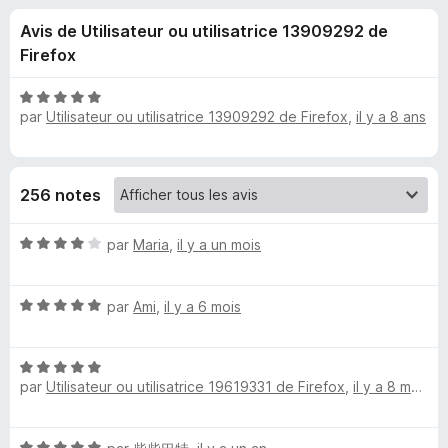
u
5
g
Avis de Utilisateur ou utilisatrice 13909292 de
a
e
Firefox
t
e
s
N
u
par
Utilisateur ou utilisatrice 13909292 de Firefox
,
il y a 8 ans
o
r
t
p
é
F
5
i
o
256 notes
s
r
u
e
u
N
r
par
Maria
,
il y a un mois
f
o
5
o
t
r
x
N
é
par
Аmi
,
il y a 6 mois
o
4
l
t
s
N
é
u
i
par
Utilisateur ou utilisatrice 19619331 de Firefox
,
il y a 8 mois
o
5
r
t
s
5
t
é
u
N