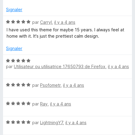
u
r
Signaler
5
N
par
Carryl
,
il y a 4 ans
o
I have used this theme for maybe 15 years. I always feel at
t
home with it. It's just the prettiest calm design.
é
5
Signaler
s
u
N
r
par
Utilisateur ou utilisatrice 17650793 de Firefox
,
il y a 4 ans
o
5
t
é
N
par
Psofometr
,
il y a 4 ans
5
o
s
t
u
N
é
par
Ray
,
il y a 4 ans
r
o
5
5
t
s
N
é
par
LightningY7
,
il y a 4 ans
u
o
5
r
t