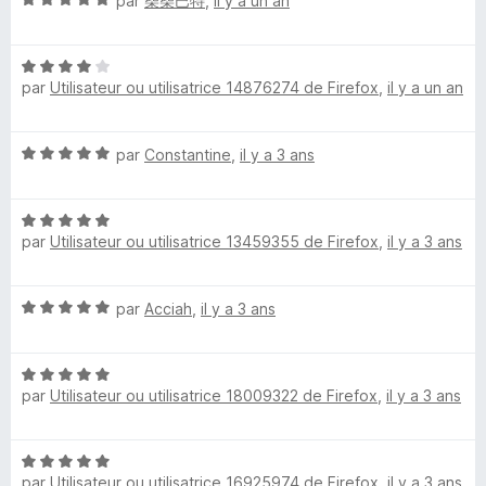
par
柴柴巴特
,
il y a un an
5
r
o
s
5
t
t
u
N
é
r
l
par
Utilisateur ou utilisatrice 14876274 de Firefox
,
il y a un an
o
5
5
t
s
é
u
e
N
par
Constantine
,
il y a 3 ans
4
r
o
s
5
f
t
u
N
é
r
l
par
Utilisateur ou utilisatrice 13459355 de Firefox
,
il y a 3 ans
o
5
5
t
s
é
u
o
N
par
Acciah
,
il y a 3 ans
5
r
o
s
5
w
t
u
N
é
r
par
Utilisateur ou utilisatrice 18009322 de Firefox
,
il y a 3 ans
e
o
5
5
t
s
é
u
r
N
5
r
par
Utilisateur ou utilisatrice 16925974 de Firefox
,
il y a 3 ans
o