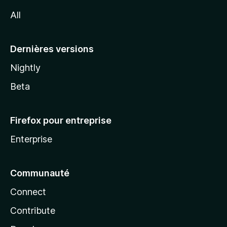
l
All
l
a
Dernières versions
Nightly
Beta
Firefox pour entreprise
Enterprise
Communauté
Connect
Contribute