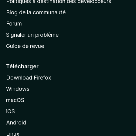
Politiques à destination des développeurs
e
Blog de la communauté
d
’
Forum
a
Signaler un problème
c
Guide de revue
c
u
e
Télécharger
i
Download Firefox
l
Windows
d
e
macOS
M
iOS
o
z
Android
i
Linux