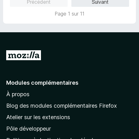
Précédent
Suivant
5
r
s
5
Page 1 sur 11
u
r
5
A
l
l
e
Modules complémentaires
r
À propos
à
l
Blog des modules complémentaires Firefox
a
Atelier sur les extensions
p
Pôle développeur
a
g