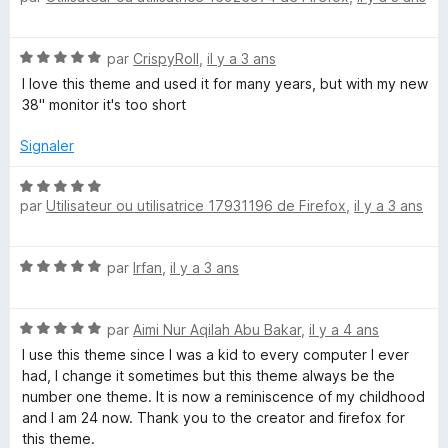
s
5
s
t
u
é
r
N
par
CrispyRoll
,
il y a 3 ans
5
5
o
s
I love this theme and used it for many years, but with my new
t
u
38" monitor it's too short
é
r
5
5
Signaler
s
u
N
r
par
Utilisateur ou utilisatrice 17931196 de Firefox
,
il y a 3 ans
o
5
t
é
N
par
Irfan
,
il y a 3 ans
5
o
s
t
u
N
é
par
Aimi Nur Aqilah Abu Bakar
,
il y a 4 ans
r
o
5
5
I use this theme since I was a kid to every computer I ever
t
s
had, I change it sometimes but this theme always be the
é
u
number one theme. It is now a reminiscence of my childhood
5
r
and I am 24 now. Thank you to the creator and firefox for
s
5
this theme.