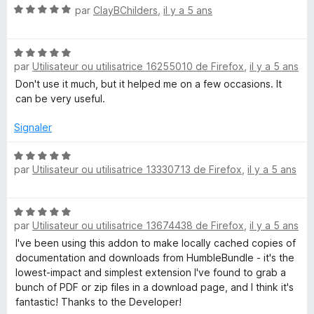
N
par
ClayBChilders
,
il y a 5 ans
o
t
N
é
par
Utilisateur ou utilisatrice 16255010 de Firefox
,
il y a 5 ans
o
5
t
s
Don't use it much, but it helped me on a few occasions. It
é
u
can be very useful.
5
r
s
5
Signaler
u
r
N
par
Utilisateur ou utilisatrice 13330713 de Firefox
,
il y a 5 ans
5
o
t
é
N
5
par
Utilisateur ou utilisatrice 13674438 de Firefox
,
il y a 5 ans
o
s
t
I've been using this addon to make locally cached copies of
u
é
documentation and downloads from HumbleBundle - it's the
r
5
lowest-impact and simplest extension I've found to grab a
5
s
bunch of PDF or zip files in a download page, and I think it's
u
fantastic! Thanks to the Developer!