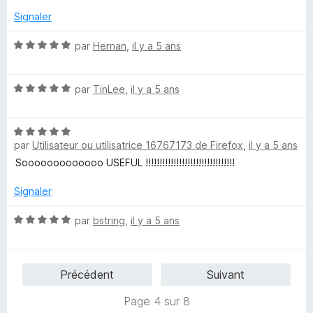
r
5
Signaler
N
par
Hernan
,
il y a 5 ans
o
t
N
é
par
TinLee
,
il y a 5 ans
o
5
t
s
N
é
u
par
Utilisateur ou utilisatrice 16767173 de Firefox
,
il y a 5 ans
o
5
r
t
s
5
Sooooooooooooo USEFUL !!!!!!!!!!!!!!!!!!!!!!!!!!!!!!!!
é
u
5
r
Signaler
s
5
u
N
par
bstring
,
il y a 5 ans
r
o
5
t
é
Précédent
Suivant
5
s
Page 4 sur 8
u