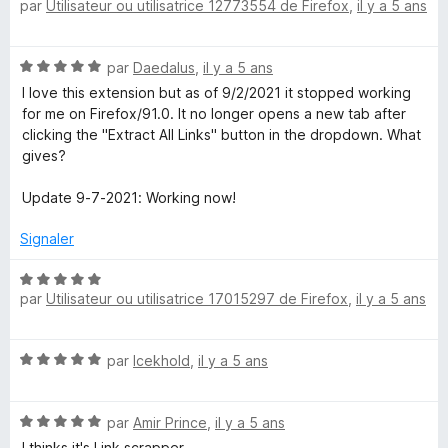
par
Utilisateur ou utilisatrice 12773554 de Firefox
,
il y a 5 ans
o
t
é
N
par
Daedalus
,
il y a 5 ans
1
o
s
I love this extension but as of 9/2/2021 it stopped working
t
u
for me on Firefox/91.0. It no longer opens a new tab after
é
r
clicking the "Extract All Links" button in the dropdown. What
5
5
gives?
s
u
Update 9-7-2021: Working now!
r
5
Signaler
N
par
Utilisateur ou utilisatrice 17015297 de Firefox
,
il y a 5 ans
o
t
é
N
par
Icekhold
,
il y a 5 ans
5
o
s
t
u
N
é
par
Amir Prince
,
il y a 5 ans
r
o
5
5
I thinks it's Link scrapper.