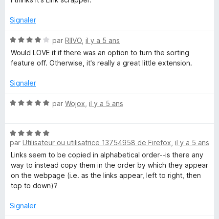
t
s
é
u
Signaler
5
r
s
5
N
par
RIIVO
,
il y a 5 ans
u
o
Would LOVE it if there was an option to turn the sorting
r
t
feature off. Otherwise, it's really a great little extension.
5
é
4
Signaler
s
u
N
par
Wojox
,
il y a 5 ans
r
o
5
t
N
é
par
Utilisateur ou utilisatrice 13754958 de Firefox
,
il y a 5 ans
o
5
t
s
Links seem to be copied in alphabetical order--is there any
é
u
way to instead copy them in the order by which they appear
5
r
on the webpage (i.e. as the links appear, left to right, then
s
5
top to down)?
u
r
Signaler
5