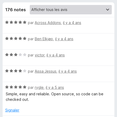
u
5
g
176 notes
a
e
t
N
par
Across Addons
,
il y a 4 ans
e
s
o
u
t
r
p
N
é
par
Ben Elkjøp
,
il y a 4 ans
F
o
5
i
t
o
s
r
N
é
par
victor
,
il y a 4 ans
u
o
5
r
e
u
t
s
5
f
N
é
par
Aissa Jessus
,
il y a 4 ans
u
o
r
o
3
r
x
t
s
5
N
L
é
par
rygle
,
il y a 5 ans
u
o
4
r
Simple, easy and reliable. Open source, so code can be
t
s
5
checked out.
i
é
u
5
r
Signaler
n
s
5