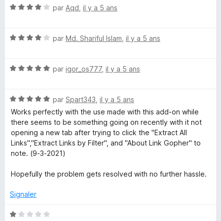
u
N
par
Aqd
,
il y a 5 ans
k
r
o
5
t
N
é
G
par
Md. Shariful Islam
,
il y a 5 ans
o
4
t
s
o
N
é
par
igor_os777
,
il y a 5 ans
u
o
4
r
p
t
s
5
N
é
par
Spart343
,
il y a 5 ans
u
o
h
5
r
Works perfectly with the use made with this add-on while
t
s
5
there seems to be something going on recently with it not
é
u
opening a new tab after trying to click the "Extract All
e
5
r
Links","Extract Links by Filter", and "About Link Gopher" to
s
5
note. (9-3-2021)
r
u
r
Hopefully the problem gets resolved with no further hassle.
5
Signaler
N