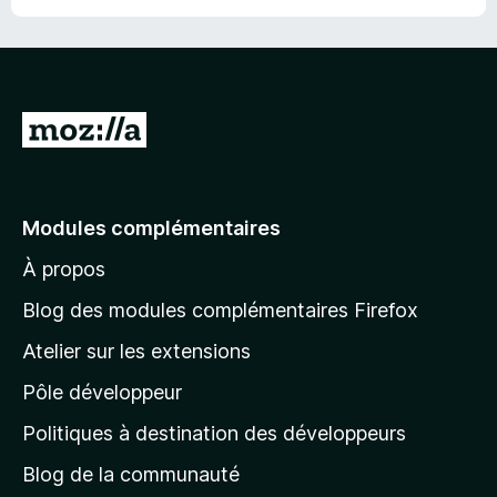
r
5
A
l
l
e
Modules complémentaires
r
À propos
à
l
Blog des modules complémentaires Firefox
a
Atelier sur les extensions
p
Pôle développeur
a
g
Politiques à destination des développeurs
e
Blog de la communauté
d