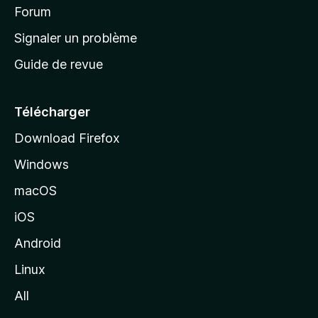
’
Forum
a
Signaler un problème
c
Guide de revue
c
u
e
Télécharger
i
Download Firefox
l
Windows
d
e
macOS
M
iOS
o
z
Android
i
Linux
l
All
l