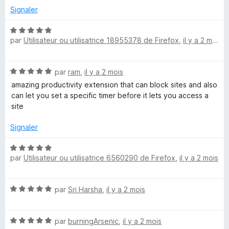
s
5
Signaler
u
r
N
5
par
Utilisateur ou utilisatrice 18955378 de Firefox
,
il y a 2 mois
o
t
é
N
par
ram
,
il y a 2 mois
5
o
s
amazing productivity extension that can block sites and also
t
u
can let you set a specific timer before it lets you access a
é
r
site
5
5
s
Signaler
u
r
N
5
par
Utilisateur ou utilisatrice 6560290 de Firefox
,
il y a 2 mois
o
t
é
N
par
Sri Harsha
,
il y a 2 mois
5
o
s
t
u
N
é
par
burningArsenic
,
il y a 2 mois
r