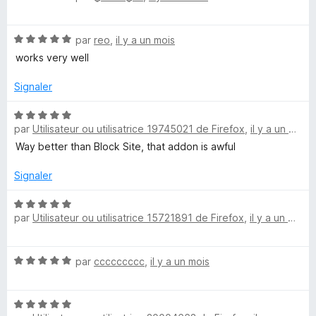
r
o
5
t
N
é
par
reo
,
il y a un mois
o
5
works very well
t
s
é
u
Signaler
5
r
s
5
N
u
par
Utilisateur ou utilisatrice 19745021 de Firefox
,
il y a un mois
o
r
t
Way better than Block Site, that addon is awful
5
é
5
Signaler
s
u
N
par
Utilisateur ou utilisatrice 15721891 de Firefox
,
il y a un mois
r
o
5
t
é
N
par
ccccccccc
,
il y a un mois
5
o
s
t
u
N
é
r