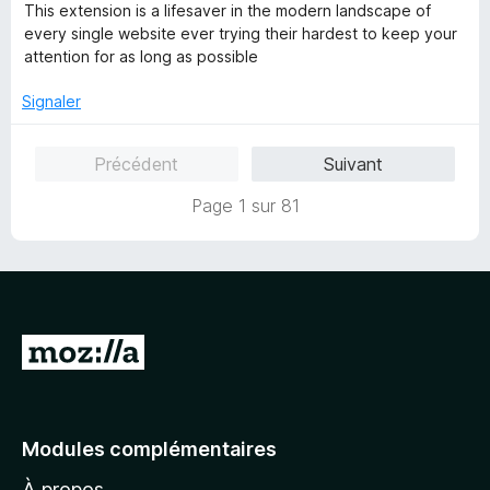
o
5
5
This extension is a lifesaver in the modern landscape of
t
s
every single website ever trying their hardest to keep your
é
u
attention for as long as possible
5
r
s
5
Signaler
u
r
Précédent
Suivant
5
Page 1 sur 81
A
l
l
e
Modules complémentaires
r
À propos