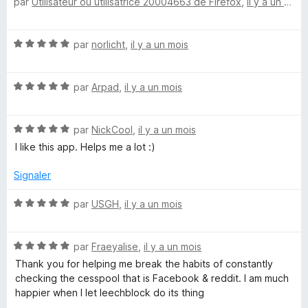
par
Utilisateur ou utilisatrice 20004663 de Firefox
,
il y a un mois
o
5
5
t
s
é
u
N
par
norlicht
,
il y a un mois
5
r
o
s
5
t
u
N
é
par
Arpad
,
il y a un mois
r
o
5
5
t
s
N
é
par
NickCool
,
il y a un mois
u
o
5
r
I like this app. Helps me a lot :)
t
s
5
é
u
Signaler
5
r
s
5
N
par
USGH
,
il y a un mois
u
o
r
t
5
N
é
par
Fraeyalise
,
il y a un mois
o
5
Thank you for helping me break the habits of constantly
t
s
checking the cesspool that is Facebook & reddit. I am much
é
u
happier when I let leechblock do its thing
5
r