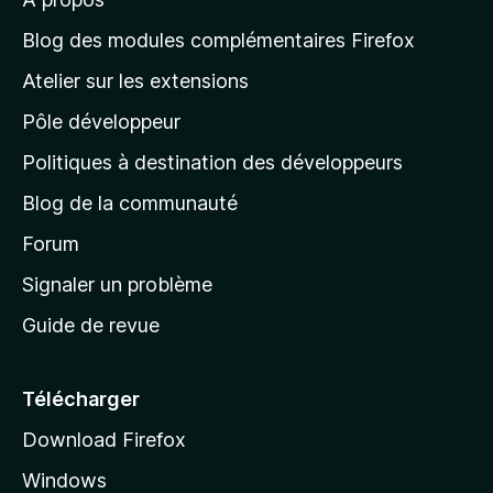
à
l
Blog des modules complémentaires Firefox
a
Atelier sur les extensions
p
Pôle développeur
a
g
Politiques à destination des développeurs
e
Blog de la communauté
d
’
Forum
a
Signaler un problème
c
Guide de revue
c
u
e
Télécharger
i
Download Firefox
l
Windows
d