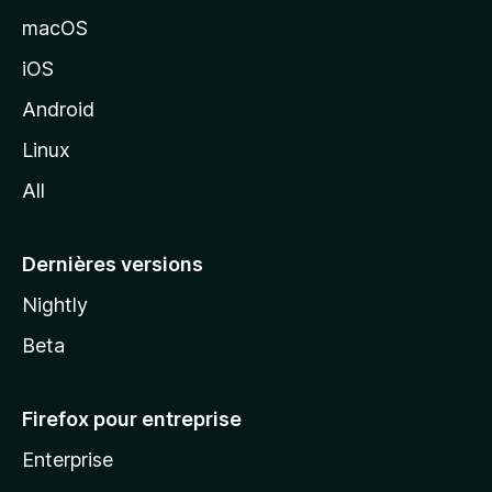
e
macOS
M
iOS
o
z
Android
i
Linux
l
All
l
a
Dernières versions
Nightly
Beta
Firefox pour entreprise
Enterprise