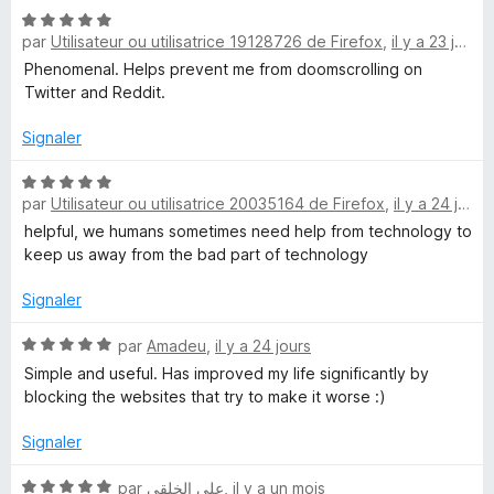
N
é
par
Utilisateur ou utilisatrice 19128726 de Firefox
,
il y a 23 jours
o
5
t
s
Phenomenal. Helps prevent me from doomscrolling on
é
u
Twitter and Reddit.
5
r
s
5
Signaler
u
r
N
par
Utilisateur ou utilisatrice 20035164 de Firefox
,
il y a 24 jours
5
o
t
helpful, we humans sometimes need help from technology to
é
keep us away from the bad part of technology
5
s
Signaler
u
r
N
par
Amadeu
,
il y a 24 jours
5
o
Simple and useful. Has improved my life significantly by
t
blocking the websites that try to make it worse :)
é
5
Signaler
s
u
N
par
علي الخلقي
,
il y a un mois