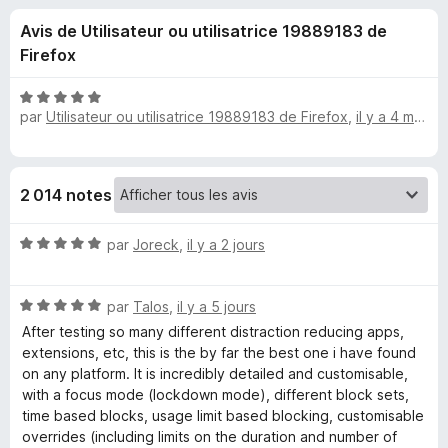
u
5
g
Avis de Utilisateur ou utilisatrice 19889183 de
a
e
Firefox
t
e
s
N
u
par
Utilisateur ou utilisatrice 19889183 de Firefox
,
il y a 4 mois
o
r
t
p
é
F
5
i
o
2 014 notes
s
r
u
e
u
N
r
par
Joreck
,
il y a 2 jours
f
o
5
o
t
r
x
N
é
par
Talos
,
il y a 5 jours
o
5
After testing so many different distraction reducing apps,
L
t
s
extensions, etc, this is the by far the best one i have found
é
u
on any platform. It is incredibly detailed and customisable,
e
5
r
with a focus mode (lockdown mode), different block sets,
s
5
time based blocks, usage limit based blocking, customisable
e
u
overrides (including limits on the duration and number of