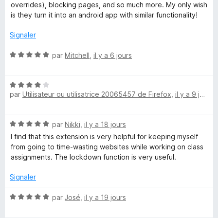
r
overrides), blocking pages, and so much more. My only wish
5
c
is they turn it into an android app with similar functionality!
Signaler
h
N
par
Mitchell
,
il y a 6 jours
B
o
t
l
N
é
par
Utilisateur ou utilisatrice 20065457 de Firefox
,
il y a 9 jours
o
5
t
s
o
é
u
N
par
Nikki
,
il y a 18 jours
4
r
c
o
s
5
I find that this extension is very helpful for keeping myself
t
u
from going to time-wasting websites while working on class
é
k
r
assignments. The lockdown function is very useful.
5
5
s
Signaler
N
u
r
N
par
José
,
il y a 19 jours
G
5
o
t