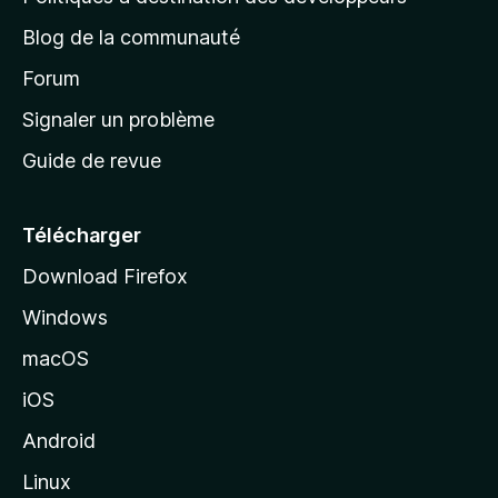
y
e
Blog de la communauté
d
p
’
Forum
a
Signaler un problème
r
c
Guide de revue
c
i
u
e
c
Télécharger
i
Download Firefox
e
l
Windows
d
-
e
macOS
M
1
iOS
o
z
Android
i
Linux