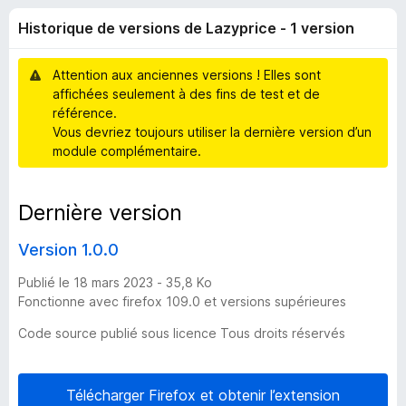
i
g
Historique de versions de Lazyprice - 1 version
a
q
t
Attention aux anciennes versions ! Elles sont
e
u
affichées seulement à des fins de test et de
u
référence.
r
e
Vous devriez toujours utiliser la dernière version d’un
F
module complémentaire.
i
d
r
Dernière version
e
e
f
Version 1.0.0
o
v
x
Publié le 18 mars 2023 - 35,8 Ko
Fonctionne avec firefox 109.0 et versions supérieures
e
Code source publié sous licence Tous droits réservés
r
s
Télécharger Firefox et obtenir l’extension