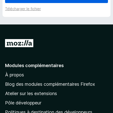
i
Télécharger le fichier
o
n
A
s
l
l
d
e
Modules complémentaires
e
r
À propos
à
L
l
Blog des modules complémentaires Firefox
a
a
Atelier sur les extensions
p
Pôle développeur
a
z
g
Politiques à destination des développeurs