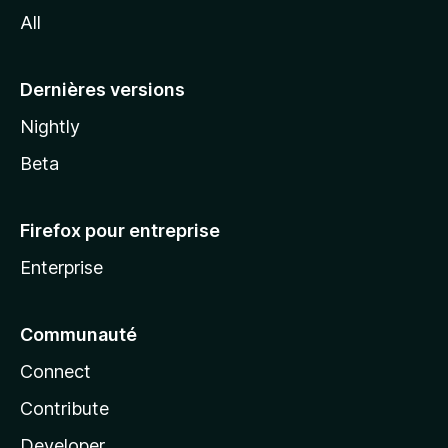
v
l
All
l
e
a
Dernières versions
r
Nightly
s
Beta
i
Firefox pour entreprise
o
Enterprise
n
Communauté
Connect
Contribute
Developer