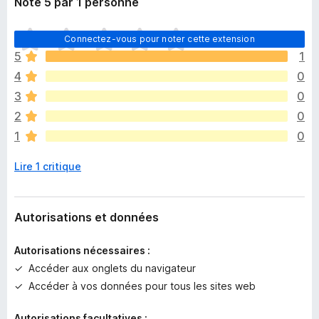
Noté 5 par 1 personne
I
Connectez-vous pour noter cette extension
l
5
1
n
4
0
’
y
3
0
a
2
0
a
1
0
u
c
Lire 1 critique
u
n
e
n
Autorisations et données
o
t
Autorisations nécessaires :
e
Accéder aux onglets du navigateur
p
Accéder à vos données pour tous les sites web
o
u
Autorisations facultatives :
r