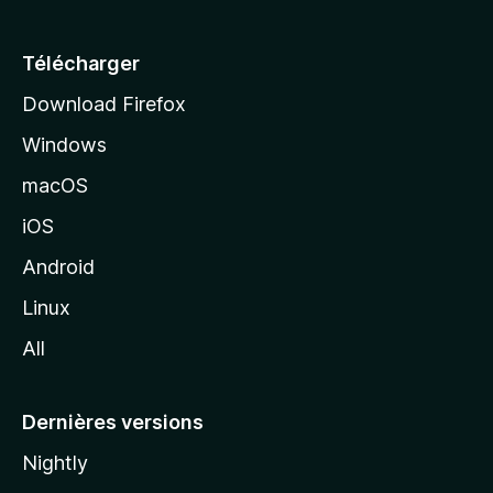
u
e
Télécharger
i
Download Firefox
l
Windows
d
e
macOS
M
iOS
o
z
Android
i
Linux
l
All
l
a
Dernières versions
Nightly