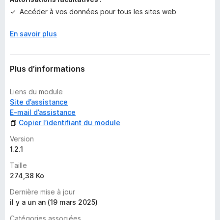
l
Accéder à vos données pour tous les sites web
’
i
En savoir plus
n
s
t
Plus d’informations
a
n
Liens du module
t
Site d’assistance
E-mail d’assistance
Copier l’identifiant du module
Version
1.2.1
Taille
274,38 Ko
Dernière mise à jour
il y a un an (19 mars 2025)
Catégories associées