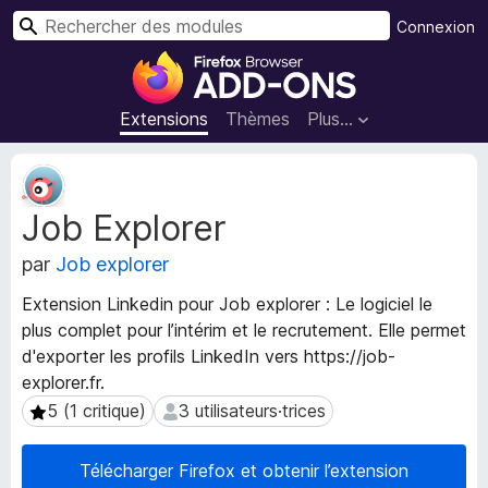
R
Connexion
e
M
c
o
h
d
Extensions
Thèmes
Plus…
e
u
r
l
M
c
e
é
h
Job Explorer
t
s
e
a
p
r
par
Job explorer
d
o
o
u
Extension Linkedin pour Job explorer : Le logiciel le
n
r
plus complet pour l’intérim et le recrutement. Elle permet
n
l
d'exporter les profils LinkedIn vers https://job-
é
e
e
explorer.fr.
s
n
5 (1 critique)
3 utilisateurs·trices
5 (1 critique)
3 utilisateurs·trices
d
a
e
v
Télécharger Firefox et obtenir l’extension
l
i