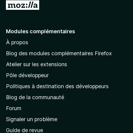
A
l
l
e
Modules complémentaires
r
À propos
à
l
Blog des modules complémentaires Firefox
a
Atelier sur les extensions
p
Pôle développeur
a
g
Politiques à destination des développeurs
e
Blog de la communauté
d
’
Forum
a
Signaler un problème
c
Guide de revue
c