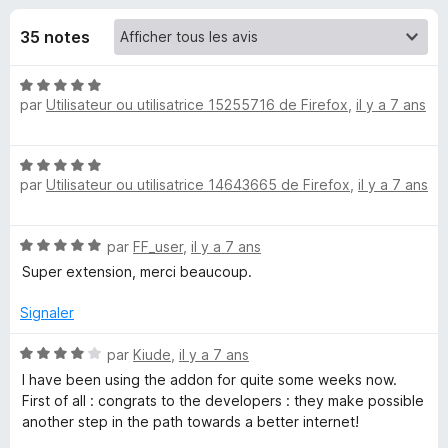
u
5
g
35 notes
a
e
t
N
e
s
par
Utilisateur ou utilisatrice 15255716 de Firefox
,
il y a 7 ans
o
u
t
r
p
é
F
N
5
par
Utilisateur ou utilisatrice 14643665 de Firefox
i
,
il y a 7 ans
o
o
s
t
r
u
é
r
e
u
N
par
FF_user
,
il y a 7 ans
5
5
f
o
s
Super extension, merci beaucoup.
o
r
t
u
x
é
r
Signaler
5
5
I
s
N
par
Kiude
,
il y a 7 ans
u
o
I have been using the addon for quite some weeks now.
n
r
t
First of all : congrats to the developers : they make possible
5
é
another step in the path towards a better internet!
v
4