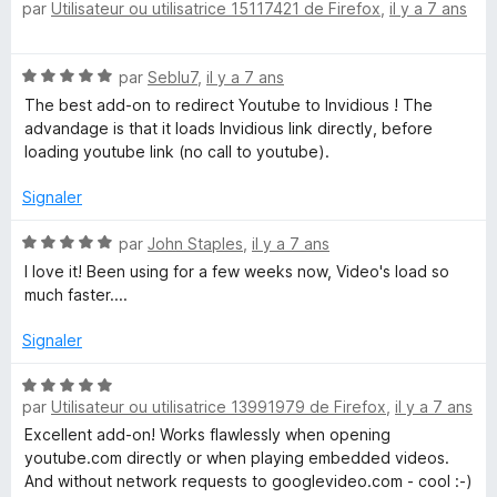
par
Utilisateur ou utilisatrice 15117421 de Firefox
,
il y a 7 ans
o
t
é
N
par
Seblu7
,
il y a 7 ans
5
o
s
The best add-on to redirect Youtube to Invidious ! The
t
u
advandage is that it loads Invidious link directly, before
é
r
loading youtube link (no call to youtube).
5
5
s
Signaler
u
r
N
par
John Staples
,
il y a 7 ans
5
o
I love it! Been using for a few weeks now, Video's load so
t
much faster....
é
5
Signaler
s
u
N
r
par
Utilisateur ou utilisatrice 13991979 de Firefox
,
il y a 7 ans
o
5
t
Excellent add-on! Works flawlessly when opening
é
youtube.com directly or when playing embedded videos.
5
And without network requests to googlevideo.com - cool :-)