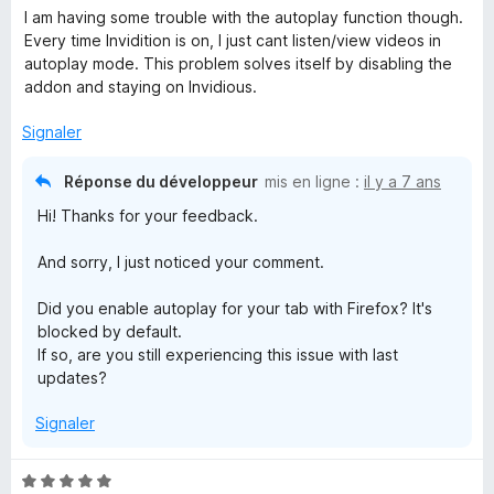
s
I am having some trouble with the autoplay function though.
i
u
Every time Invidition is on, I just cant listen/view videos in
r
autoplay mode. This problem solves itself by disabling the
5
d
addon and staying on Invidious.
Signaler
i
Réponse du développeur
mis en ligne :
il y a 7 ans
t
Hi! Thanks for your feedback.
i
And sorry, I just noticed your comment.
o
Did you enable autoplay for your tab with Firefox? It's
blocked by default.
n
If so, are you still experiencing this issue with last
updates?
Signaler
N