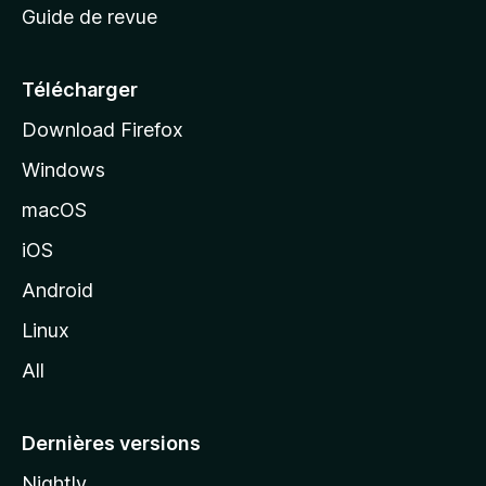
Guide de revue
c
u
e
Télécharger
i
Download Firefox
l
Windows
d
e
macOS
M
iOS
o
z
Android
i
Linux
l
All
l
a
Dernières versions
Nightly