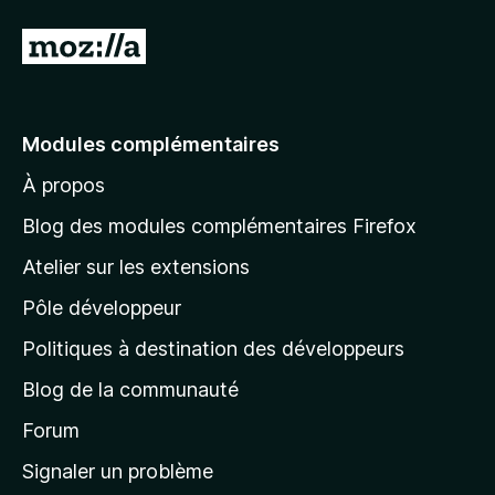
A
l
l
e
Modules complémentaires
r
À propos
à
l
Blog des modules complémentaires Firefox
a
Atelier sur les extensions
p
Pôle développeur
a
g
Politiques à destination des développeurs
e
Blog de la communauté
d
’
Forum
a
Signaler un problème
c