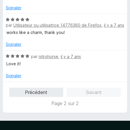
s
u
Signaler
r
5
N
par
Utilisateur ou utilisatrice 14776360 de Firefox
,
il y a 7 ans
o
t
works like a charm, thank you!
é
5
Signaler
s
u
N
par
nitrohorse
,
il y a 7 ans
r
o
Love it!
5
t
é
Signaler
5
s
Précédent
Suivant
u
r
Page 2 sur 2
5