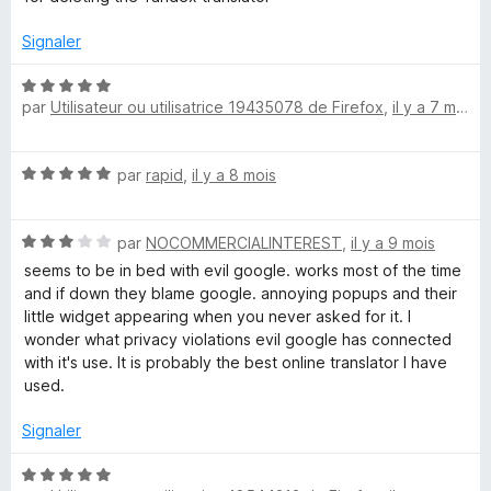
t
s
r
é
u
Signaler
1
r
s
5
a
N
u
par
Utilisateur ou utilisatrice 19435078 de Firefox
,
il y a 7 mois
o
r
t
d
5
é
N
par
rapid
,
il y a 8 mois
5
u
o
s
t
u
N
é
c
par
NOCOMMERCIALINTEREST
,
il y a 9 mois
r
o
5
5
seems to be in bed with evil google. works most of the time
t
s
and if down they blame google. annoying popups and their
t
é
u
little widget appearing when you never asked for it. I
3
r
wonder what privacy violations evil google has connected
i
s
5
with it's use. It is probably the best online translator I have
u
used.
o
r
5
Signaler
n
N