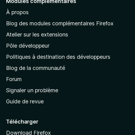
Modules complémentaires
r
À propos
à
l
Blog des modules complémentaires Firefox
a
Atelier sur les extensions
p
Pôle développeur
a
g
Politiques à destination des développeurs
e
Blog de la communauté
d
’
Forum
a
Signaler un problème
c
Guide de revue
c
u
e
Télécharger
i
Download Firefox