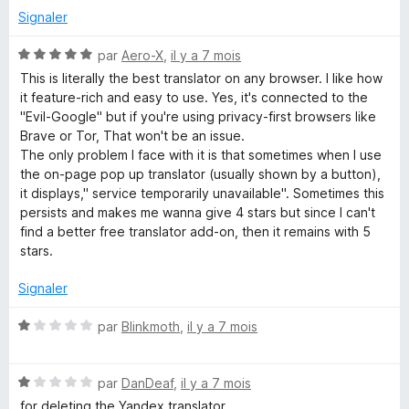
a
5
é
Signaler
1
n
s
N
par
Aero-X
,
il y a 7 mois
u
o
This is literally the best translator on any browser. I like how
s
r
t
it feature-rich and easy to use. Yes, it's connected to the
5
é
"Evil-Google" but if you're using privacy-first browsers like
l
5
Brave or Tor, That won't be an issue.
s
The only problem I face with it is that sometimes when I use
u
a
the on-page pop up translator (usually shown by a button),
r
it displays," service temporarily unavailable". Sometimes this
5
persists and makes me wanna give 4 stars but since I can't
t
find a better free translator add-on, then it remains with 5
stars.
o
Signaler
r
N
par
Blinkmoth
,
il y a 7 mois
o
,
t
N
é
par
DanDeaf
,
il y a 7 mois
T
o
1
for deleting the Yandex translator