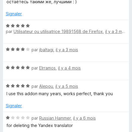
t
остаётесь такими же, лучшими : )
t
é
5
Signaler
e
s
u
N
r
par
Utilisateur ou utilisatrice 19891568 de Firefox
,
il y a 3 mois
o
u
5
t
é
r
N
par
jbaltagi
,
il y a 3 mois
5
o
s
,
t
u
N
é
par
Elrramos
,
il y a 4 mois
r
o
4
I
5
t
s
N
é
par
Alepou
,
il y a 5 mois
u
m
o
5
r
I use this addon many years, works perfect, thank you
t
s
5
T
é
u
Signaler
5
r
s
5
r
N
par
Russian Hammer
,
il y a 6 mois
u
o
for deleting the Yandex translator
r
t