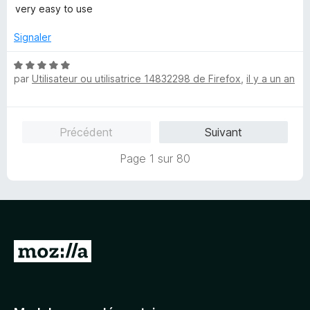
o
s
5
very easy to use
t
u
é
r
Signaler
5
5
s
N
u
par
Utilisateur ou utilisatrice 14832298 de Firefox
,
il y a un an
o
r
t
5
é
5
Précédent
Suivant
s
u
Page 1 sur 80
r
5
A
l
l
e