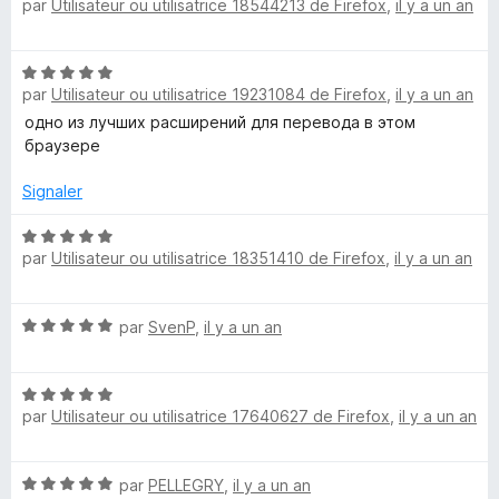
par
Utilisateur ou utilisatrice 18544213 de Firefox
,
il y a un an
o
W
t
é
e
N
5
par
Utilisateur ou utilisatrice 19231084 de Firefox
,
il y a un an
o
s
t
одно из лучших расширений для перевода в этом
b
u
é
браузере
r
5
5
s
Signaler
u
r
N
par
Utilisateur ou utilisatrice 18351410 de Firefox
,
il y a un an
5
o
t
é
N
par
SvenP
,
il y a un an
5
o
s
t
u
N
é
r
par
Utilisateur ou utilisatrice 17640627 de Firefox
,
il y a un an
o
5
5
t
s
é
u
N
par
PELLEGRY
,
il y a un an
5
r