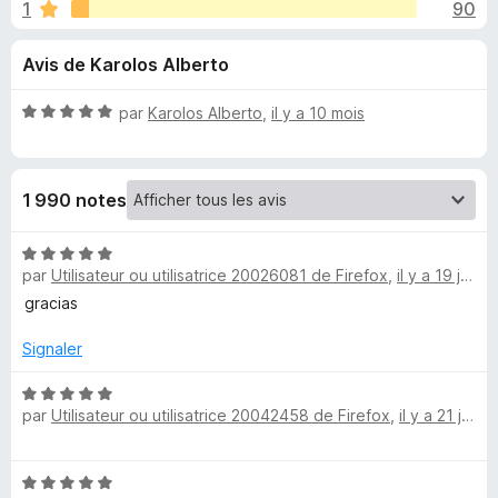
u
1
90
r
g
5
a
e
Avis de Karolos Alberto
t
e
s
N
par
Karolos Alberto
,
il y a 10 mois
u
o
r
p
t
F
é
1 990 notes
5
i
o
s
r
u
N
e
u
r
par
Utilisateur ou utilisatrice 20026081 de Firefox
,
il y a 19 jours
o
f
5
t
gracias
o
r
é
x
5
Signaler
s
G
u
N
par
Utilisateur ou utilisatrice 20042458 de Firefox
,
il y a 21 jours
r
o
o
5
t
é
o
N
5