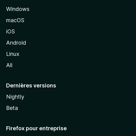
l
Windows
d
e
macOS
M
iOS
o
z
Android
i
Linux
l
All
l
a
Dernières versions
Nightly
Beta
Firefox pour entreprise