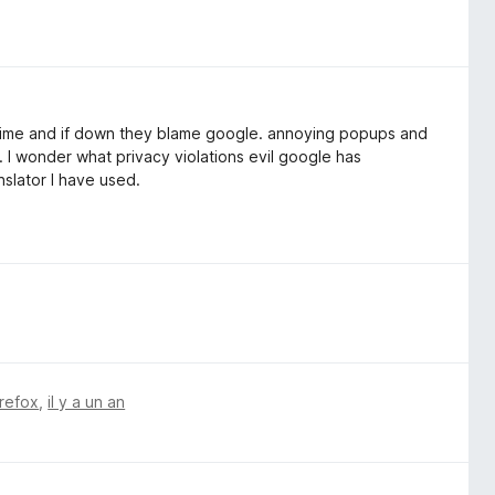
 time and if down they blame google. annoying popups and
. I wonder what privacy violations evil google has
nslator I have used.
irefox
,
il y a un an