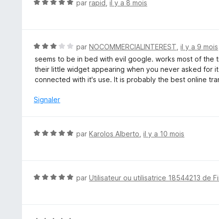
N
par
rapid
,
il y a 8 mois
s
o
u
t
r
é
5
5
N
par
NOCOMMERCIALINTEREST
,
il y a 9 mois
s
o
seems to be in bed with evil google. works most of the
u
t
their little widget appearing when you never asked for it
r
é
connected with it's use. It is probably the best online tra
5
3
s
Signaler
u
r
5
N
par
Karolos Alberto
,
il y a 10 mois
o
t
é
5
N
par
Utilisateur ou utilisatrice 18544213 de F
s
o
u
t
r
é
5
5