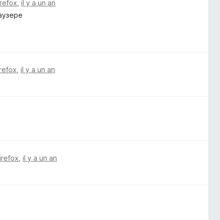
irefox
,
il y a un an
аузере
irefox
,
il y a un an
irefox
,
il y a un an