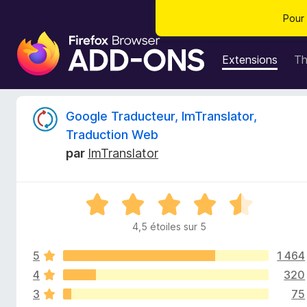
Pour 
M
o
Extensions
T
d
u
l
C
Google Traducteur, ImTranslator,
e
Traduction Web
s
r
par
ImTranslator
p
o
i
u
N
r
t
o
l
4,5 étoiles sur 5
t
e
i
é
n
5
1 464
4
a
,
4
320
q
v
5
3
75
s
i