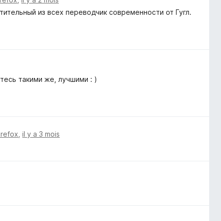
атительный из всех переводчик современности от Гугл.
тесь такими же, лучшими : )
irefox
,
il y a 3 mois