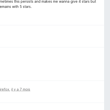
 Sometimes this persists and makes me wanna give 4 stars but
remains with 5 stars.
irefox
,
il y a 7 mois