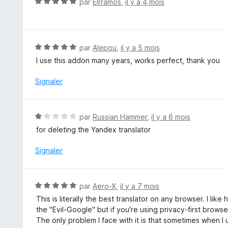
N
par
Elrramos
,
il y a 4 mois
s
o
u
t
r
é
5
5
N
par
Alepou
,
il y a 5 mois
s
o
I use this addon many years, works perfect, thank you
u
t
r
é
Signaler
5
5
s
u
N
par
Russian Hammer
,
il y a 6 mois
r
o
for deleting the Yandex translator
5
t
é
Signaler
1
s
u
N
par
Aero-X
,
il y a 7 mois
r
o
This is literally the best translator on any browser. I lik
5
t
the "Evil-Google" but if you're using privacy-first browse
é
The only problem I face with it is that sometimes when I