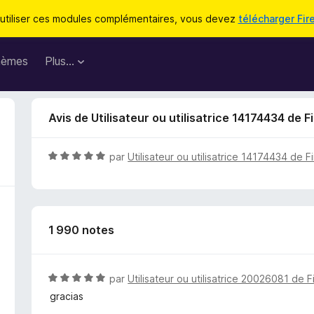
utiliser ces modules complémentaires, vous devez
télécharger Fir
hèmes
Plus…
Avis de Utilisateur ou utilisatrice 14174434 de F
N
par
Utilisateur ou utilisatrice 14174434 de F
o
t
é
5
1 990 notes
s
u
r
5
N
par
Utilisateur ou utilisatrice 20026081 de F
o
gracias
t