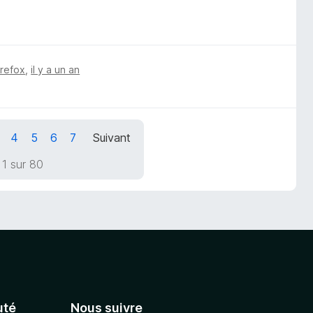
irefox
,
il y a un an
4
5
6
7
Suivant
1 sur 80
té
Nous suivre