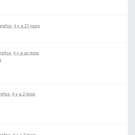
Firefox
,
il y a 21 jours
irefox
,
il y a un mois
t
irefox
,
il y a 2 mois
irefox
,
il y a 2 mois