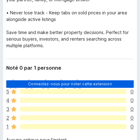
• Never lose track - Keep tabs on sold prices in your area
alongside active listings
Save time and make better property decisions. Perfect for
serious buyers, investors, and renters searching across
multiple platforms.
Noté 0 par 1 personne
I
Connectez-vous pour noter cette extension
l
5
0
n
4
0
’
y
3
0
a
2
0
a
1
0
u
c
Aucune critique pour l’instant