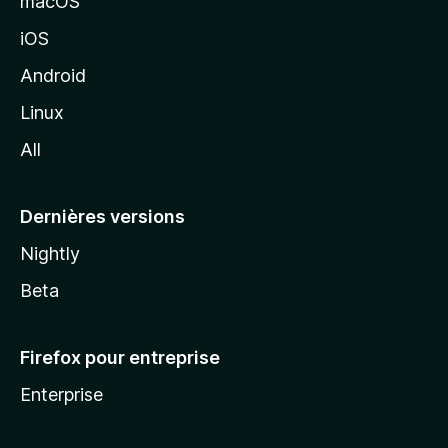
macOS
M
iOS
o
z
Android
i
Linux
l
All
l
a
Dernières versions
Nightly
Beta
Firefox pour entreprise
Enterprise