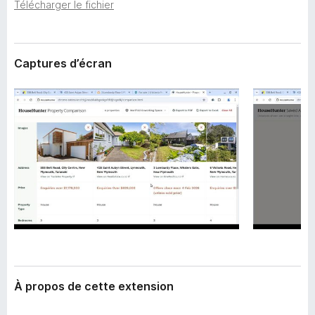
’
Télécharger le fichier
g
e
a
x
t
t
e
Captures d’écran
e
n
u
s
r
i
F
o
i
n
r
e
f
o
x
À propos de cette extension