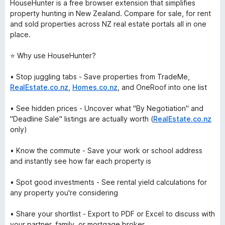
HouseHunter is a free browser extension that simplifies
property hunting in New Zealand. Compare for sale, for rent
and sold properties across NZ real estate portals all in one
place.
⭐ Why use HouseHunter?
• Stop juggling tabs - Save properties from TradeMe,
RealEstate.co.nz
,
Homes.co.nz
, and OneRoof into one list
• See hidden prices - Uncover what "By Negotiation" and
"Deadline Sale" listings are actually worth (
RealEstate.co.nz
only)
• Know the commute - Save your work or school address
and instantly see how far each property is
• Spot good investments - See rental yield calculations for
any property you're considering
• Share your shortlist - Export to PDF or Excel to discuss with
your partner, family, or mortgage broker