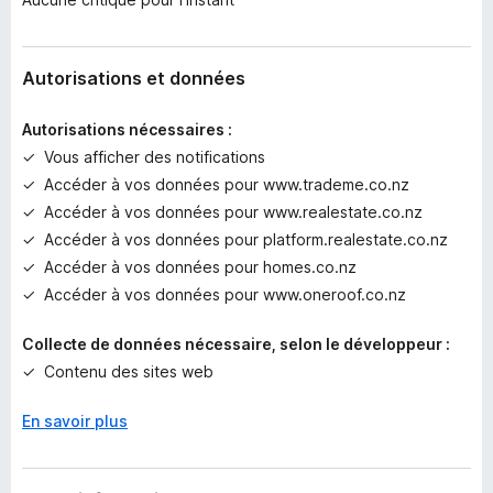
u
n
e
n
Autorisations et données
o
t
Autorisations nécessaires :
e
Vous afficher des notifications
p
Accéder à vos données pour www.trademe.co.nz
o
u
Accéder à vos données pour www.realestate.co.nz
r
Accéder à vos données pour platform.realestate.co.nz
l
Accéder à vos données pour homes.co.nz
’
Accéder à vos données pour www.oneroof.co.nz
i
n
Collecte de données nécessaire, selon le développeur :
s
Contenu des sites web
t
a
n
En savoir plus
t