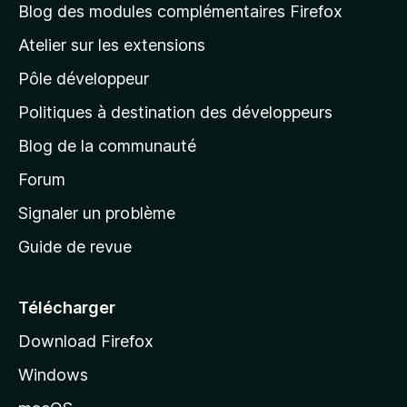
l
Blog des modules complémentaires Firefox
a
Atelier sur les extensions
p
Pôle développeur
a
g
Politiques à destination des développeurs
e
Blog de la communauté
d
’
Forum
a
Signaler un problème
c
Guide de revue
c
u
e
Télécharger
i
Download Firefox
l
Windows
d
e