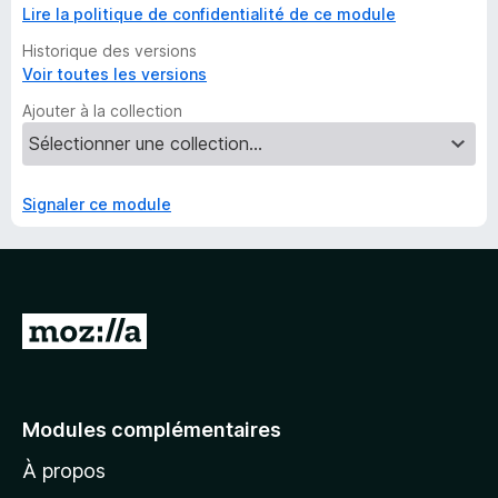
Lire la politique de confidentialité de ce module
Historique des versions
Voir toutes les versions
Ajouter à la collection
Signaler ce module
A
l
l
e
Modules complémentaires
r
À propos
à