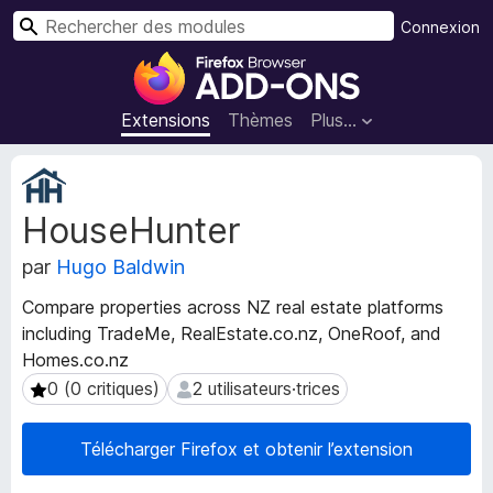
R
Connexion
e
M
c
o
h
d
Extensions
Thèmes
Plus…
e
u
r
l
M
c
e
é
h
HouseHunter
t
s
e
a
p
r
par
Hugo Baldwin
d
o
o
u
Compare properties across NZ real estate platforms
n
r
including TradeMe, RealEstate.co.nz, OneRoof, and
n
l
Homes.co.nz
é
e
e
0 (0 critiques)
2 utilisateurs·trices
0 (0 critiques)
2 utilisateurs·trices
s
n
d
a
Télécharger Firefox et obtenir l’extension
e
v
l
i