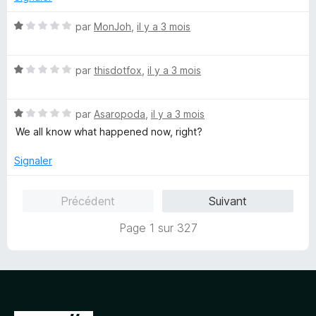
s
u
N
par
MonJoh
,
il y a 3 mois
r
o
5
t
N
é
par
thisdotfox
,
il y a 3 mois
o
1
t
s
N
é
par
Asaropoda
,
il y a 3 mois
u
o
1
r
We all know what happened now, right?
t
s
5
é
u
Signaler
1
r
s
5
Précédent
Suivant
u
r
Page 1 sur 327
5