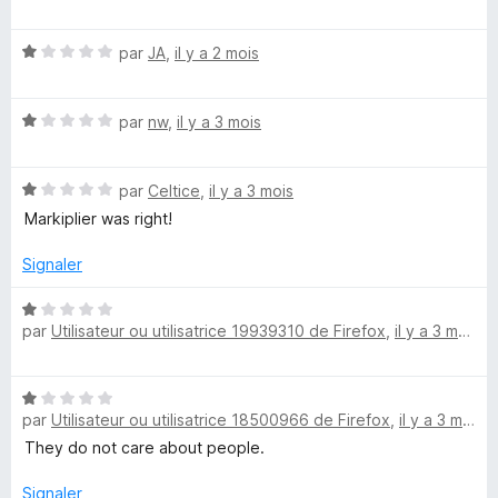
t
u
é
w
r
N
par
JA
,
il y a 2 mois
1
5
o
s
a
t
u
N
é
par
nw
,
il y a 3 mois
r
r
o
1
5
t
s
N
é
par
Celtice
,
il y a 3 mois
u
d
o
1
r
Markiplier was right!
t
s
5
s
é
u
Signaler
1
r
s
5
N
u
par
Utilisateur ou utilisatrice 19939310 de Firefox
,
il y a 3 mois
o
r
t
5
é
N
1
par
Utilisateur ou utilisatrice 18500966 de Firefox
,
il y a 3 mois
o
s
t
They do not care about people.
u
é
r
1
Signaler
5