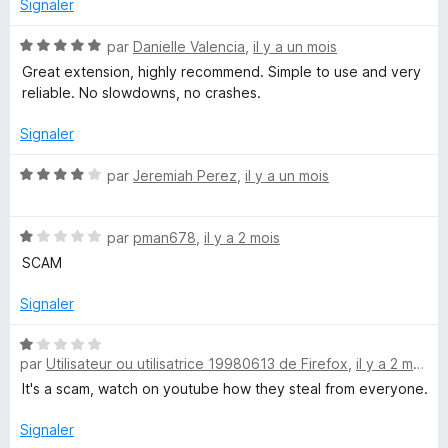
s
5
Signaler
A
u
r
N
par
Danielle Valencia
,
il y a un mois
u
5
o
Great extension, highly recommend. Simple to use and very
t
reliable. No slowdowns, no crashes.
é
t
5
Signaler
s
o
u
N
par
Jeremiah Perez
,
il y a un mois
r
o
m
5
t
N
é
par
pman678
,
il y a 2 mois
a
o
4
SCAM
t
s
é
u
t
Signaler
1
r
s
5
N
e
u
par
Utilisateur ou utilisatrice 19980613 de Firefox
,
il y a 2 mois
o
r
t
It's a scam, watch on youtube how they steal from everyone.
d
5
é
1
Signaler