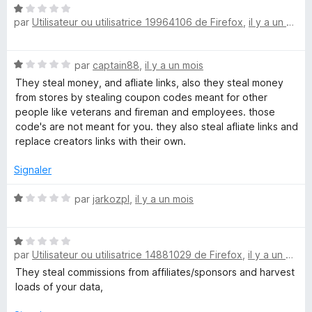
N
é
u
P
par
Utilisateur ou utilisatrice 19964106 de Firefox
,
il y a un mois
o
1
r
t
s
5
é
u
a
N
par
captain88
,
il y a un mois
1
r
o
s
5
They steal money, and afliate links, also they steal money
l
t
u
from stores by stealing coupon codes meant for other
é
r
people like veterans and fireman and employees. those
H
1
5
code's are not meant for you. they also steal afliate links and
s
replace creators links with their own.
u
o
r
Signaler
5
n
N
par
jarkozpl
,
il y a un mois
o
e
t
N
é
par
Utilisateur ou utilisatrice 14881029 de Firefox
y
,
il y a un mois
o
1
t
s
They steal commissions from affiliates/sponsors and harvest
é
u
loads of your data,
:
1
r