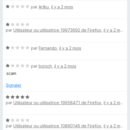
C
s
u
N
par
Artku
,
il y a 2 mois
r
o
o
5
t
N
é
u
par
Utilisateur ou utilisatrice 19973692 de Firefox
,
il y a 2 mois
o
1
t
s
p
é
u
N
par
Fernando
,
il y a 2 mois
1
r
o
s
o
5
t
u
N
é
par
borsch
,
il y a 2 mois
r
n
o
1
5
scam
t
s
s
é
u
Signaler
1
r
s
5
&
N
u
par
Utilisateur ou utilisatrice 19958471 de Firefox
,
il y a 2 mois
o
r
t
R
5
é
N
5
e
par
Utilisateur ou utilisatrice 10860146 de Firefox
,
il y a 2 mois
o
s