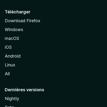
u
e
Télécharger
i
Download Firefox
l
Windows
d
e
macOS
M
iOS
o
z
Android
i
Linux
l
All
l
a
Dernières versions
Nightly