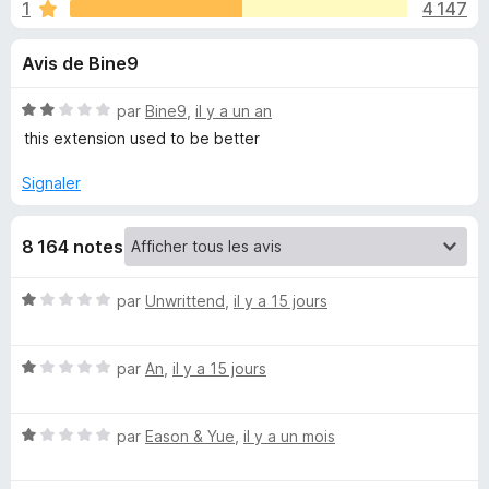
u
1
4 147
r
g
5
a
e
Avis de Bine9
t
e
s
N
par
Bine9
,
il y a un an
u
o
this extension used to be better
r
p
t
F
é
Signaler
2
i
o
s
r
8 164 notes
u
e
u
r
f
5
N
par
Unwrittend
,
il y a 15 jours
o
r
o
x
t
P
N
é
par
An
,
il y a 15 jours
o
1
t
s
a
N
é
par
Eason & Yue
,
il y a un mois
u
o
1
r
y
t
s
5