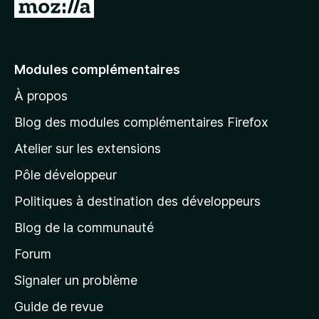
A
l
l
e
Modules complémentaires
r
À propos
à
l
Blog des modules complémentaires Firefox
a
Atelier sur les extensions
p
Pôle développeur
a
g
Politiques à destination des développeurs
e
Blog de la communauté
d
’
Forum
a
Signaler un problème
c
Guide de revue
c